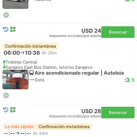
USD 24
Reservar
Impuestos incluidos
|
por adulto
Confirmación instantánea
06:00
10:36
4h 36m
Trebinje Central
Sarajevo East Bus Station, Istocno Sarajevo
Aire acondicionado regular | Autobús
3.5
Sons
USD 28
Reservar
Impuestos incluidos
|
por adulto
Lo más rápido
Confirmación instantánea
--:--
--:--
3h 44m