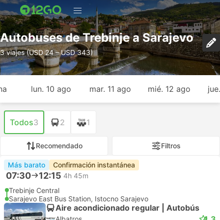
Autobuses de Trebinje a Sarajevo
3 viajes (USD 24 – USD 343)
na
lun. 10 ago
mar. 11 ago
mié. 12 ago
jue
Todos
3
2
1
Recomendado
Filtros
Más barato
Confirmación instantánea
07:30
12:15
4h 45m
Trebinje Central
Sarajevo East Bus Station, Istocno Sarajevo
Aire acondicionado regular | Autobús
4.3
Albatros