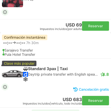
USD 69
Reservar
Impuestos incluidos
|
por adulto
Confirmación instantánea
--:--
--:--
7h 30m
Sarajevo Transfer
Pula Hotel Transfer
Clase más popular
Standard 3pax | Taxi
4.8
Daytrip private transfer with English speaking driver
Cancelación gratis
USD 683
Reservar
Impuestos incluidos
|
vehículo, todo incluido