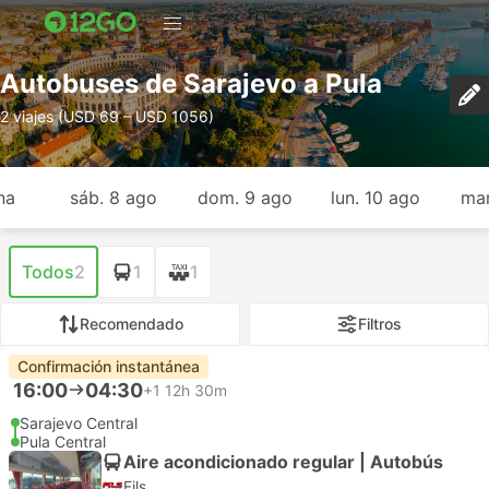
Autobuses de Sarajevo a Pula
2 viajes (USD 69 – USD 1056)
na
sáb. 8 ago
dom. 9 ago
lun. 10 ago
mar
Todos
2
1
1
Recomendado
Filtros
Confirmación instantánea
16:00
04:30
+1
12h 30m
Sarajevo Central
Pula Central
Aire acondicionado regular | Autobús
Fils