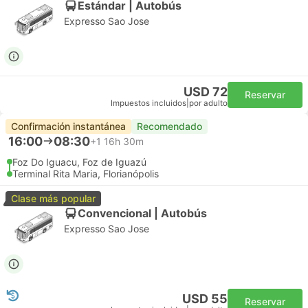
Estándar | Autobús
Expresso Sao Jose
USD 72
Reservar
Impuestos incluidos
|
por adulto
Confirmación instantánea
Recomendado
16:00
08:30
+1
16h 30m
Foz Do Iguacu, Foz de Iguazú
Terminal Rita Maria, Florianópolis
Clase más popular
Convencional | Autobús
Expresso Sao Jose
USD 55
Reservar