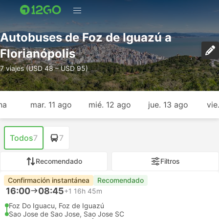
Autobuses de Foz de Iguazú a
Florianópolis
7 viajes (USD 48 – USD 95)
na
mar. 11 ago
mié. 12 ago
jue. 13 ago
vie
Todos
7
7
Recomendado
Filtros
Confirmación instantánea
Recomendado
16:00
08:45
+1
16h 45m
Foz Do Iguacu, Foz de Iguazú
Sao Jose de Sao Jose, Sao Jose SC