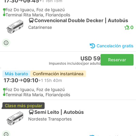
17:30
09:45
+1
16h 15m
Foz Do Iguacu, Foz de Iguazú
Terminal Rita Maria, Florianópolis
Convencional Double Decker | Autobús
1.0
Catarinense
Cancelación gratis
USD 59
Reservar
Impuestos incluidos
|
por adulto
Más barato
Confirmación instantánea
17:30
09:10
+1
15h 40m
Foz Do Iguacu, Foz de Iguazú
Terminal Rita Maria, Florianópolis
Clase más popular
Semi Leito | Autobús
Nordeste Transportes