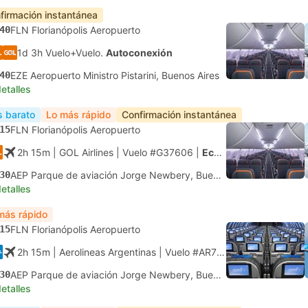
firmación instantánea
40
FLN Florianópolis Aeropuerto
1d 3h Vuelo+Vuelo.
Autoconexión
40
EZE Aeropuerto Ministro Pistarini, Buenos Aires
etalles
 barato
Lo más rápido
Confirmación instantánea
15
FLN Florianópolis Aeropuerto
2h 15m
| GOL Airlines
|
Vuelo #G37606
|
Económica
30
AEP Parque de aviación Jorge Newbery, Buenos Aires
etalles
más rápido
15
FLN Florianópolis Aeropuerto
2h 15m
| Aerolineas Argentinas
|
Vuelo #AR7721
|
Económica
30
AEP Parque de aviación Jorge Newbery, Buenos Aires
etalles