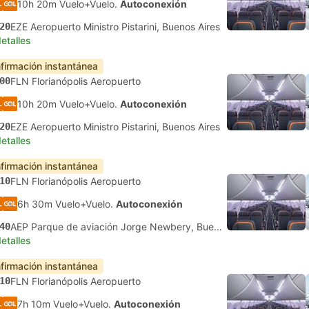
10h 20m Vuelo+Vuelo.
Autoconexión
20
EZE Aeropuerto Ministro Pistarini, Buenos Aires
etalles
firmación instantánea
00
FLN Florianópolis Aeropuerto
10h 20m Vuelo+Vuelo.
Autoconexión
20
EZE Aeropuerto Ministro Pistarini, Buenos Aires
etalles
firmación instantánea
10
FLN Florianópolis Aeropuerto
6h 30m Vuelo+Vuelo.
Autoconexión
40
AEP Parque de aviación Jorge Newbery, Buenos Aires
etalles
firmación instantánea
10
FLN Florianópolis Aeropuerto
7h 10m Vuelo+Vuelo.
Autoconexión