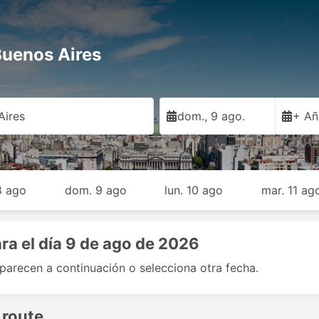
Buenos Aires
Aires
dom., 9 ago.
+ Añ
8 ago
dom. 9 ago
lun. 10 ago
mar. 11 ag
ra el día 9 de ago de 2026
aparecen a continuación o selecciona otra fecha.
 route