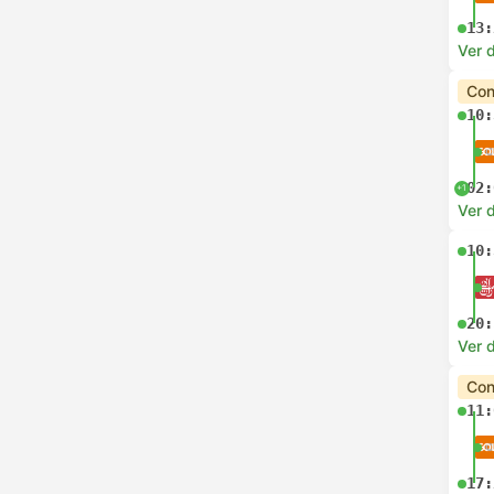
13:
Ver d
Con
10:
02:
+1
Ver d
10:
20:
Ver d
Con
11:
17: