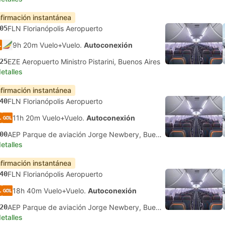
firmación instantánea
05
FLN Florianópolis Aeropuerto
9h 20m Vuelo+Vuelo.
Autoconexión
25
EZE Aeropuerto Ministro Pistarini, Buenos Aires
etalles
firmación instantánea
40
FLN Florianópolis Aeropuerto
11h 20m Vuelo+Vuelo.
Autoconexión
00
AEP Parque de aviación Jorge Newbery, Buenos Aires
etalles
firmación instantánea
40
FLN Florianópolis Aeropuerto
18h 40m Vuelo+Vuelo.
Autoconexión
20
AEP Parque de aviación Jorge Newbery, Buenos Aires
etalles