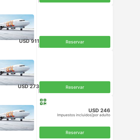
Impuestos incluidos
|
por adulto
USD 911
Reservar
Impuestos incluidos
|
por adulto
USD 273
Reservar
Impuestos incluidos
|
por adulto
USD 246
Impuestos incluidos
|
por adulto
Reservar