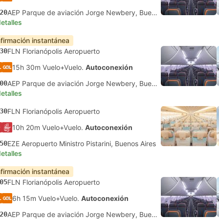
20
AEP Parque de aviación Jorge Newbery, Buenos Aires
etalles
firmación instantánea
30
FLN Florianópolis Aeropuerto
15h 30m Vuelo+Vuelo.
Autoconexión
00
AEP Parque de aviación Jorge Newbery, Buenos Aires
etalles
30
FLN Florianópolis Aeropuerto
10h 20m Vuelo+Vuelo.
Autoconexión
50
EZE Aeropuerto Ministro Pistarini, Buenos Aires
etalles
firmación instantánea
05
FLN Florianópolis Aeropuerto
6h 15m Vuelo+Vuelo.
Autoconexión
20
AEP Parque de aviación Jorge Newbery, Buenos Aires