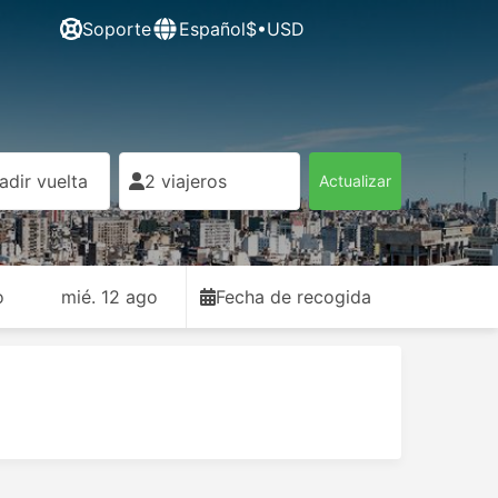
Soporte
Español
$•USD
adir vuelta
2 viajeros
Actualizar
o
mié. 12 ago
Fecha de recogida