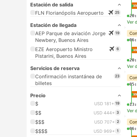
Estación de salida
FLN Florianópolis Aeropuerto
25
20:
Ver d
Estación de llegada
AEP Parque de aviación Jorge
19
Con
Newbery, Buenos Aires
06:
EZE Aeropuerto Ministro
6
Pistarini, Buenos Aires
20:
Ver d
Servicios de reserva
Confirmación instantánea de
23
Con
billetes
05:
Precio
$
USD 181+
19
13:
Ver d
$$
USD 444+
3
$$$
USD 707+
2
Con
06:
$$$$
USD 969+
1