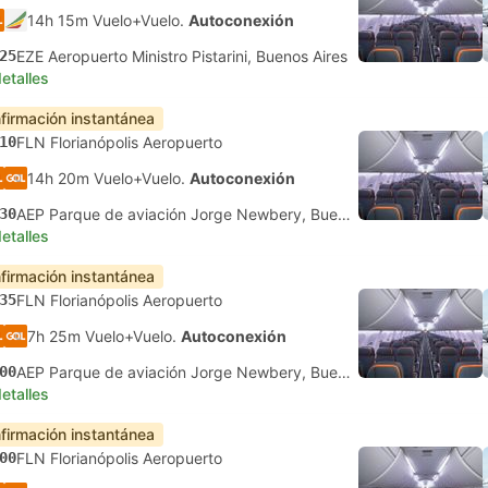
14h 15m Vuelo+Vuelo.
Autoconexión
25
EZE Aeropuerto Ministro Pistarini, Buenos Aires
etalles
firmación instantánea
10
FLN Florianópolis Aeropuerto
14h 20m Vuelo+Vuelo.
Autoconexión
30
AEP Parque de aviación Jorge Newbery, Buenos Aires
etalles
firmación instantánea
35
FLN Florianópolis Aeropuerto
7h 25m Vuelo+Vuelo.
Autoconexión
00
AEP Parque de aviación Jorge Newbery, Buenos Aires
etalles
firmación instantánea
00
FLN Florianópolis Aeropuerto