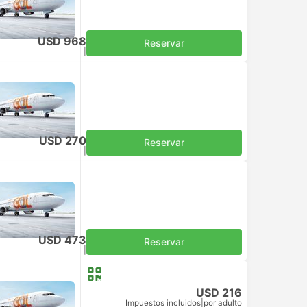
USD 968
Reservar
Impuestos incluidos
|
por adulto
USD 270
Reservar
Impuestos incluidos
|
por adulto
USD 473
Reservar
Impuestos incluidos
|
por adulto
USD 216
Impuestos incluidos
|
por adulto