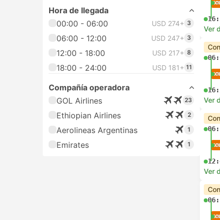
Hora de llegada
16:
00:00 - 06:00
USD 274+
3
Ver d
06:00 - 12:00
USD 247+
3
Con
12:00 - 18:00
USD 217+
8
06:
18:00 - 24:00
USD 181+
11
Compañía operadora
16:
GOL Airlines
Ver d
23
Ethiopian Airlines
2
Con
06:
Aerolineas Argentinas
1
Emirates
1
12:
Ver d
Con
06: