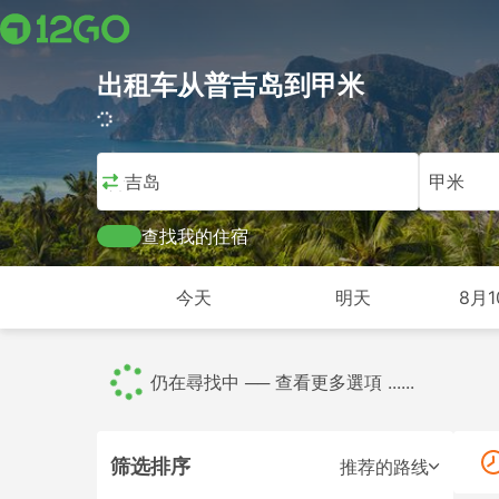
出租车从普吉岛到甲米
396 旅行 (USD 8 – USD 467)
普吉岛
甲米
查找我的住宿
今天
明天
8月1
面包车
114
全部
396
从 USD 8
筛选排序
推荐的路线