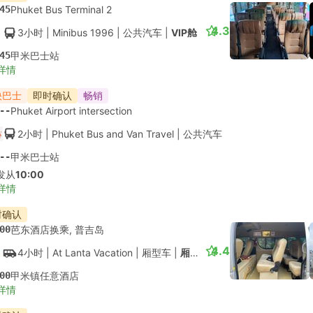
时确认
--
普吉国际机场
4.7
3小时
| Gosafe Transport
|
出租车
|
9 座客货车
--
奥南
详情
时确认
--
普吉芭东酒店接送
4.7
3小时30分钟
| Gosafe Transport
|
出租车
|
9 座客货车
--
奥南
详情
便宜的
即时确认
畅销
--
普吉国际机场
2小时30分钟
| BangkokTaxi24
|
出租车
--
奥南任何一家酒店
受欢迎舱位