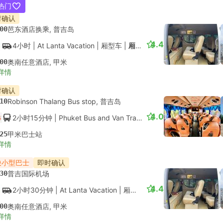
/3人
空调
4.9
详情
2 个更多舱位 起USD 8
即时
出租车
出
+1
4.8
4
时订票？
--:--
普吉国际机场
--:--
2小时40分钟
经济/3人 | King Travel
3小时15分钟
精选推荐，立即确认
--:--
奥南
--:--
于 8月11日, 周二 抵达
USD 69
9% off 
含税
|
车，包括所有
便宜的
即时确认
--
普吉国际机场
2小时25分钟
| Torch
|
出租车