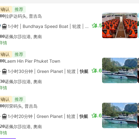
便宜的
即时确认
推荐
--
普吉国际机场
4.8
2小时40分钟
| King Travel
|
出租车
|
经济/3人
--
奥南
详情
时确认
推荐
--
普吉国际机场
4.4
2小时20分钟
| At Lanta Vacation
|
出租车
|
4 座 SUV
--
奥南
详情
时确认
推荐
--
芭东换乘, 普吉岛
3小时15分钟
| AEC 168 Transport and Travel
|
出租车
--
奥南
受欢迎舱位