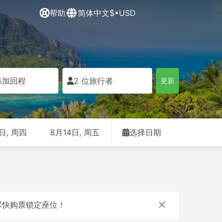
帮助
简体中文
$•USD
添加回程
2 位旅行者
更新
日, 周四
8月14日, 周五
选择日期
7
71
2
从 USD 12
从 USD 23
从 USD 29
尽快购票锁定座位！