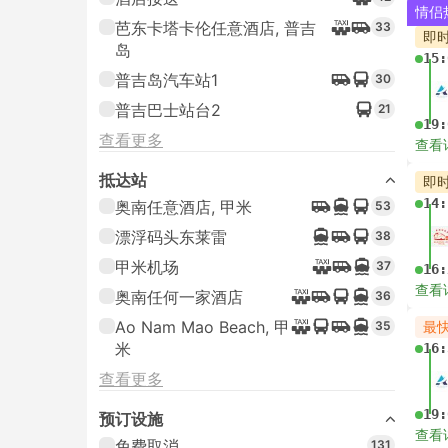
抵达站
经济
奥南
32
甲米机场
26
甲米城镇酒店接送
查看
22
奥南任何一家酒店
20
甲米镇任意酒店
19
查看更多
预订设施
临
免费取消
55
我们
即时确认机票
159
价格
$
USD 9+
147
$$
USD 162+
22
最
--:
$$$
$$$$
USD 468+
1