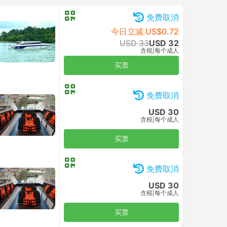
USD 69
买票
含税
|
车，包括所有
免费取消
今日立减 US$2.87
USD 76
USD 73
含税
|
车，包括所有
买票