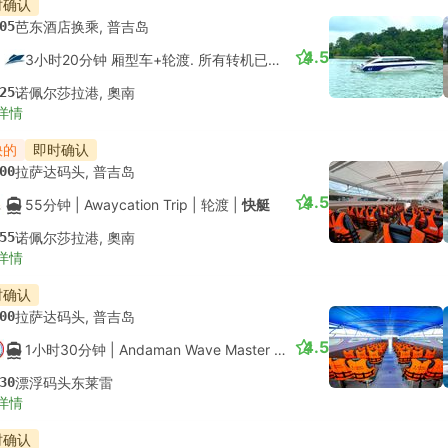
时确认
--
芭东卡塔卡伦任意酒店, 普吉岛
4.5
3小时30分钟
| RTC Transport
|
出租车
|
Comfort 4pax
--
甲米城镇酒店接送
详情
时确认
--
普吉镇
4.7
4小时
| Gosafe Transport
|
出租车
|
9 座客货车
--
甲米机场
详情
时确认
--
普吉镇
4.7
3小时
| Gosafe Transport
|
出租车
|
9 座客货车
--
奥南
详情