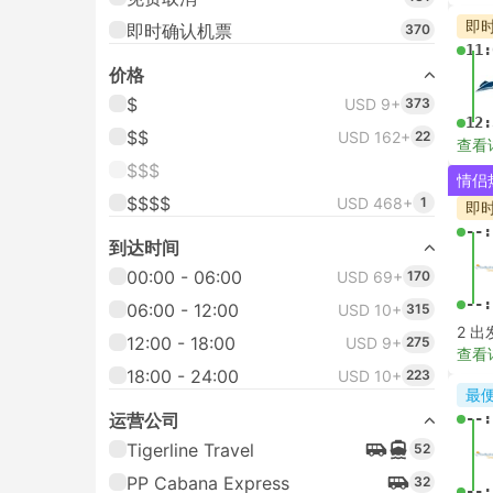
--:
到达时间
00:00 - 06:00
USD 69+
170
最
4 座
06:00 - 12:00
USD 69+
170
12:00 - 18:00
USD 69+
170
查看
18:00 - 24:00
USD 69+
170
运营公司
Andaman Taxis
23
即
Kanokwan Travel
21
--:
Daytrip private transfer with
20
English speaking driver
--:
Call Me Taxi
15
查看
Happy EV Taxi
12
即
查看更多
--: