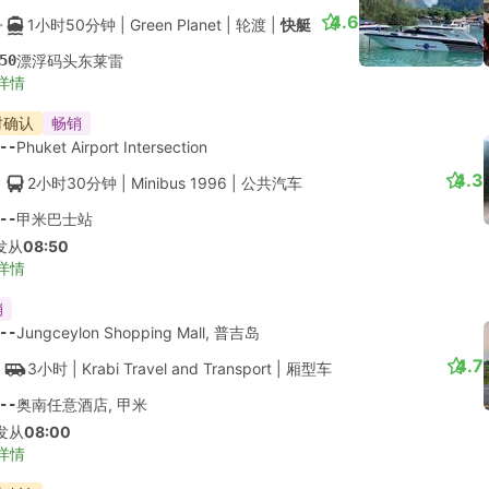
详情
时确认
--
卡隆海滩
4.4
4小时
| At Lanta Vacation
|
出租车
|
4 座 SUV
--
奥南
详情
快的
即时确认
--
邦荣码头普吉岛
4.6
1小时20分钟
| Green Planet
|
出租车
|
Private Speedboat 10pax
--
Nopparat Thara Pier, 奧南
详情
时确认
--
芭东卡塔卡伦任意酒店, 普吉岛
4.5
3小时30分钟
| RTC Transport
|
出租车
|
9 座客货车
--
甲米城镇酒店接送
详情