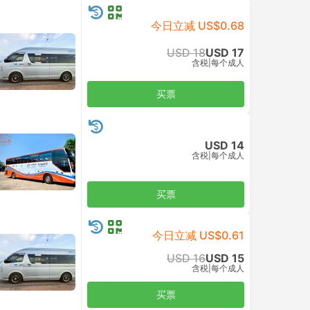
今日立减 US$7.58
USD 87
USD 79
含税
|
车，包括所有
买票
9
租车
出租车
+1
+1
.9
4.8
芭东换乘, 普吉岛
--:--
普吉国际机场
经济/3人 | AEC 168 Transport and Travel
2小时25分钟
4 座 SUV | Torch
奥南
--:--
奥南
于 8月11日, 周二 抵达
于 8月11日, 周二 抵达
USD 87
USD 79
USD 68
today
含税
|
车，包括所有
含税
|
车，包括所有