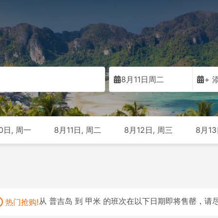
8月11日周二
+ 
0日, 周一
8月11日, 周二
8月12日, 周三
8月13
公共汽车
16
轮渡
16
出租车
170
从 USD 9
从 USD 26
从 USD 68
从 普吉岛 到 甲米 的班次在以下日期即将售罄，请
热门抢购!