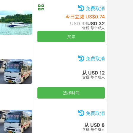
USD 73
含税
|
车，包括所有
买票
8
免费取消
今日立减 US$3.49
USD 92
USD 89
含税
|
车，包括所有
买票
USD 97
含税
|
车，包括所有