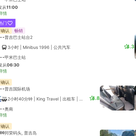
--
甲米城镇酒店接送
详情
时确认
--
普吉镇
4.5
3小时
| RTC Transport
|
出租车
|
Comfort 4pax
--
甲米城镇酒店接送
详情
时确认
--
普吉镇
4.4
3小时
| At Lanta Vacation
|
出租车
|
4 座 SUV
--
奥南
详情
时确认
--
卡塔海滩, 普吉岛
4.4
4小时
| At Lanta Vacation
|
出租车
|
4 座 SUV
--
奥南