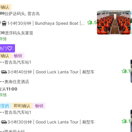
--
奥南
受欢迎舱位
 SUV
空调
4.8
详情
2 个更多舱位 起USD 6
时确认
--
芭东换乘, 普吉岛
4.4
3小时20分钟
| At Lanta Vacation
|
出租车
|
4 座 SUV
--
奥南
详情
时确认
--
普吉镇
4.5
3小时
| RTC Transport
|
出租车
|
9 座客货车