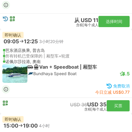
从 USD 11
选择时间
含税
|
每个成人
即时确认
09:05
12:25
3小时20分钟
芭东酒店换乘, 普吉岛
所有转机已受保障的 | 厢型车+轮渡
诺佩尔莎拉港, 奧南
Van + Speedboat | 厢型车
4.5
Bundhaya Speed Boat
免费取消
今日立减 US$0.77
USD 35
USD 36
买票
含税
|
每个成人
即时确认
15:00
19:00
4小时