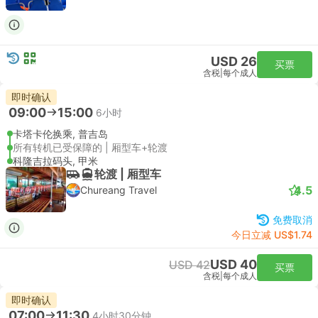
USD 26
买票
含税
|
每个成人
即时确认
09:00
15:00
6小时
卡塔卡伦换乘, 普吉岛
所有转机已受保障的 | 厢型车+轮渡
科隆吉拉码头, 甲米
轮渡 | 厢型车
4.5
Chureang Travel
免费取消
今日立减 US$1.74
USD 40
USD 42
买票
含税
|
每个成人
即时确认
07:00
11:30
4小时30分钟