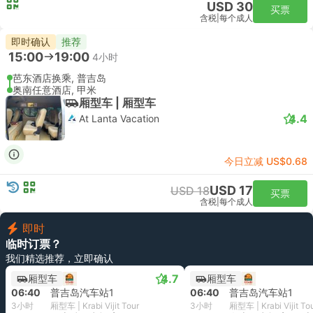
USD 30
买票
含税
|
每个成人
即时确认
推荐
15:00
19:00
4小时
芭东酒店换乘, 普吉岛
奥南任意酒店, 甲米
厢型车 | 厢型车
4.4
At Lanta Vacation
今日立减 US$0.68
USD 17
USD 18
买票
含税
|
每个成人
即时
临时订票？
我们精选推荐，立即确认
4.7
厢型车
厢型车
06:40
普吉岛汽车站1
06:40
普吉岛汽车站1
3小时
厢型车 | Krabi Vijit Tour
3小时
厢型车 | Krabi Vijit To