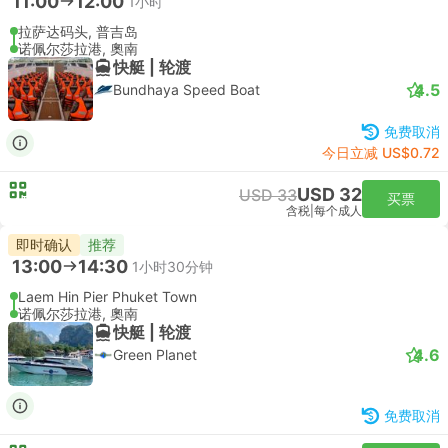
11:00
12:00
1小时
拉萨达码头, 普吉岛
诺佩尔莎拉港, 奧南
快艇 | 轮渡
4.5
Bundhaya Speed Boat
免费取消
今日立减 US$0.72
USD 32
USD 33
买票
含税
|
每个成人
即时确认
推荐
13:00
14:30
1小时30分钟
Laem Hin Pier Phuket Town
诺佩尔莎拉港, 奧南
快艇 | 轮渡
4.6
Green Planet
免费取消