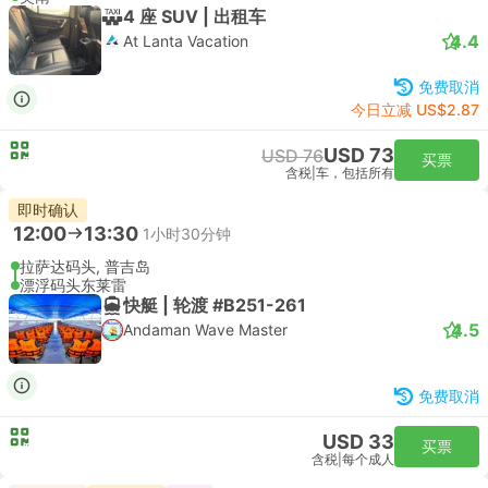
4 座 SUV | 出租车
4.4
At Lanta Vacation
免费取消
今日立减 US$2.87
USD 73
USD 76
买票
含税
|
车，包括所有
即时确认
12:00
13:30
1小时30分钟
拉萨达码头, 普吉岛
漂浮码头东莱雷
快艇 | 轮渡 #B251-261
4.5
Andaman Wave Master
免费取消
USD 33
买票
含税
|
每个成人