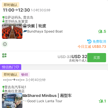
即时确认
11:00
12:30
1小时30分钟
拉萨达码头, 普吉岛
漂浮码头东莱雷
快艇 | 轮渡
4.5
Bundhaya Speed Boat
免费取消
今日立减 US$0.73
USD 32
USD 33
买票
含税
|
每个成人
情侣热门
即时确认
畅销
--:--
--:--
3小时40分钟
普吉岛汽车站1
奥南任意酒店
Shared Minibus | 厢型车
4.1
Good Luck Lanta Tour