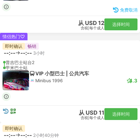
免费取消
从 USD 12
选择时间
含税
|
每个成人
情侣热门
即时确认
畅销
--:--
--:--
3小时
普吉巴士站台2
甲米巴士站
VIP 小型巴士 | 公共汽车
4.3
Minibus 1996
从 USD 11
选择时间
含税
|
每个成人
即时确认
--:--
--:--
2小时40分钟