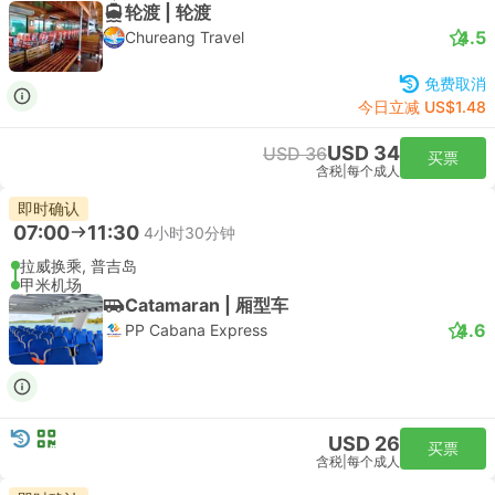
轮渡 | 轮渡
4.5
Chureang Travel
免费取消
今日立减 US$1.48
USD 34
USD 36
买票
含税
|
每个成人
即时确认
07:00
11:30
4小时30分钟
拉威换乘, 普吉岛
甲米机场
Catamaran | 厢型车
4.6
PP Cabana Express
USD 26
买票
含税
|
每个成人