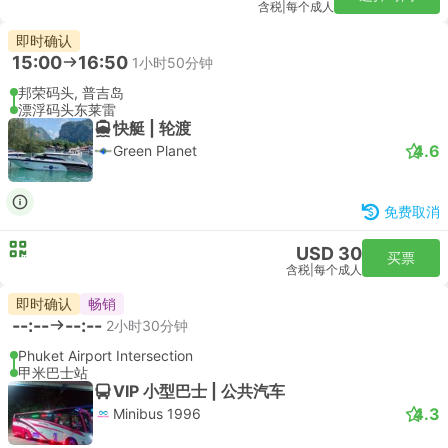
含税
|
每个成人
即时确认
15:00
16:50
1小时50分钟
邦荣码头, 普吉岛
漂浮码头东莱雷
快艇 | 轮渡
4.6
Green Planet
免费取消
USD 30
买票
含税
|
每个成人
即时确认
畅销
--:--
--:--
2小时30分钟
Phuket Airport Intersection
甲米巴士站
VIP 小型巴士 | 公共汽车
4.3
Minibus 1996