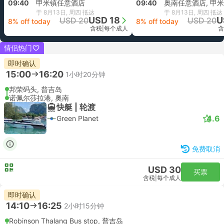
09:40
甲米镇任意酒店
09:40
奥南任意酒店, 甲米
于 8月13日, 周四 抵达
于 8月13日, 周四 抵达
USD 18
U
USD 20
USD 20
8% off today
8% off today
含税
|
每个成人
含
情侣热门
即时确认
15:00
16:20
1小时20分钟
邦荣码头, 普吉岛
诺佩尔莎拉港, 奧南
快艇 | 轮渡
4.6
Green Planet
免费取消
USD 30
买票
含税
|
每个成人
即时确认
14:10
16:25
2小时15分钟
Robinson Thalang Bus stop, 普吉岛