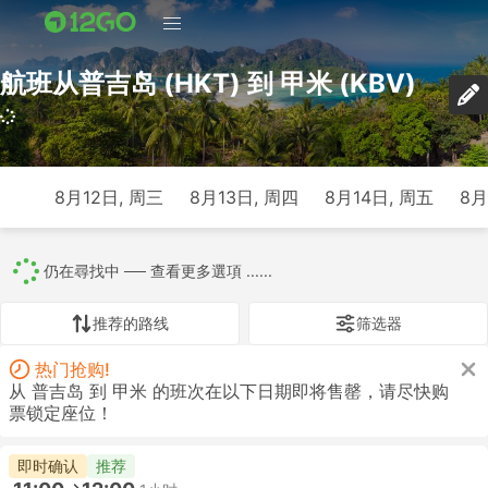
航班从普吉岛 (HKT) 到 甲米 (KBV)
8月12日, 周三
8月13日, 周四
8月14日, 周五
8月
仍在尋找中 ── 查看更多選項 ......
推荐的路线
筛选器
热门抢购!
从 普吉岛 到 甲米 的班次在以下日期即将售罄，请尽快购
票锁定座位！
即时确认
推荐