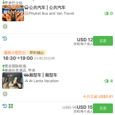
甲米巴士站
公共汽车 | 公共汽车
4.0
Phuket Bus and Van Travel
USD 12
买票
含税
|
每个成人
最快小型巴士
即时确认
16:30
19:00
2小时30分钟
普吉国际机场
奥南任意酒店, 甲米
厢型车 | 厢型车
4.4
At Lanta Vacation
今日立减 US$0.61
USD 15
USD 16
买票
含税
|
每个成人