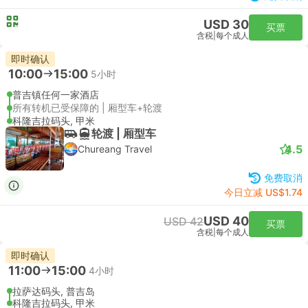
USD 30
买票
含税
|
每个成人
即时确认
10:00
15:00
5小时
普吉镇任何一家酒店
所有转机已受保障的 | 厢型车+轮渡
科隆吉拉码头, 甲米
轮渡 | 厢型车
4.5
Chureang Travel
免费取消
今日立减 US$1.74
USD 40
USD 42
买票
含税
|
每个成人
即时确认
11:00
15:00
4小时
拉萨达码头, 普吉岛
科隆吉拉码头, 甲米