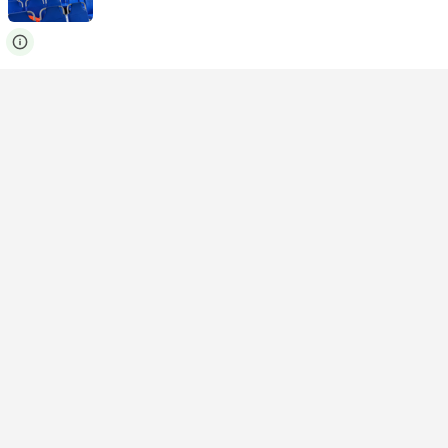
USD 26
买票
含税
|
每个成人
即时确认
07:00
11:10
4小时10分钟
攀瓦角换乘, 普吉岛
甲米镇酒店
Catamaran | 厢型车
4.6
PP Cabana Express
USD 26
买票
含税
|
每个成人
即时确认
07:00
11:20
4小时20分钟