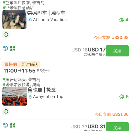
芭东酒店换乘, 普吉岛
甲米镇任意酒店
厢型车 | 厢型车
4.4
At Lanta Vacation
今日立减 US$0.68
USD 17
USD 18
买票
含税
|
每个成人
最快的
即时确认
11:00
11:55
55分钟
拉萨达码头, 普吉岛
诺佩尔莎拉港, 奧南
快艇 | 轮渡
4.5
Awaycation Trip
今日立减 US$1.36
USD 31
USD 33
买票