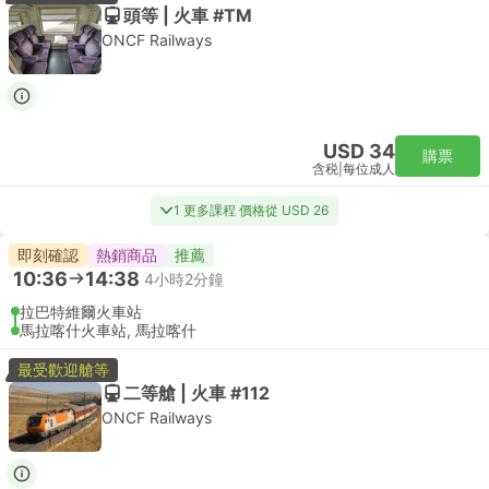
頭等 | 火車 #TM
ONCF Railways
USD 34
購票
含税
|
每位成人
1 更多課程 價格從 USD 26
即刻確認
熱銷商品
推薦
10:36
14:38
4小時2分鐘
拉巴特維爾火車站
馬拉喀什火車站, 馬拉喀什
最受歡迎艙等
二等艙 | 火車 #112
ONCF Railways