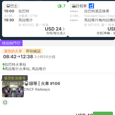
4.7
巴士
計程車
15:00
拉巴特
--:--
拉巴特酒店換乘
4小時30分鐘
冷氣車 | CTM
3小時42分鐘
19:30
馬拉喀什
--:--
馬拉喀什梅內拉機
於 8月10日, 週一 抵達
於 8月10日, 週一 抵達
USD 24
US
含税
|
每位成人
含税
|
車輛，
情侶熱門
最快的火車
即刻確認
08:42
12:38
3小時56分鐘
拉巴特火車站
馬拉喀什火車站, 馬拉喀什
最受歡迎艙等
頭等 | 火車 #106
ONCF Railways