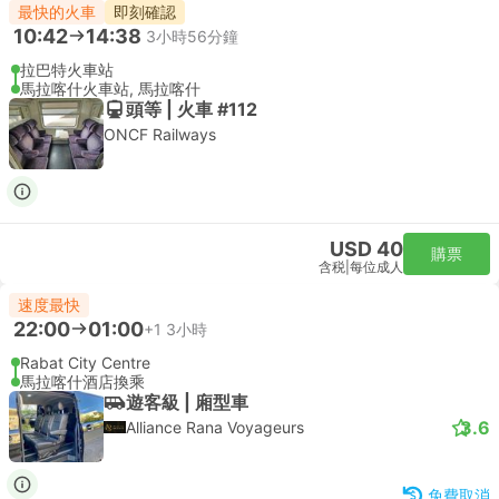
最快的火車
即刻確認
10:42
14:38
3小時56分鐘
拉巴特火車站
馬拉喀什火車站, 馬拉喀什
頭等 | 火車 #112
ONCF Railways
USD 40
購票
含税
|
每位成人
速度最快
22:00
01:00
+1
3小時
Rabat City Centre
馬拉喀什酒店換乘
遊客級 | 廂型車
3.6
Alliance Rana Voyageurs
免費取消