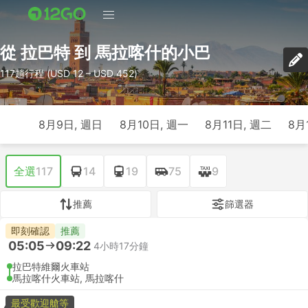
從 拉巴特 到 馬拉喀什的小巴
117趟行程 (USD 12 – USD 452)
8月9日, 週日
8月10日, 週一
8月11日, 週二
8月
全選
117
14
19
75
9
推薦
篩選器
即刻確認
推薦
05:05
09:22
4小時17分鐘
拉巴特維爾火車站
馬拉喀什火車站, 馬拉喀什
最受歡迎艙等