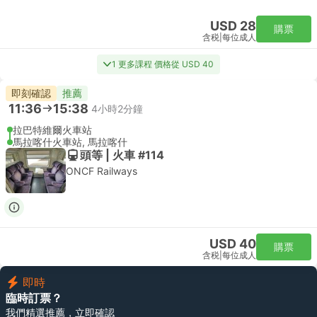
USD 28
購票
含税
|
每位成人
1 更多課程 價格從 USD 40
即刻確認
推薦
11:36
15:38
4小時2分鐘
拉巴特維爾火車站
馬拉喀什火車站, 馬拉喀什
頭等 | 火車 #114
ONCF Railways
USD 40
購票
含税
|
每位成人
即時
臨時訂票？
我們精選推薦，立即確認