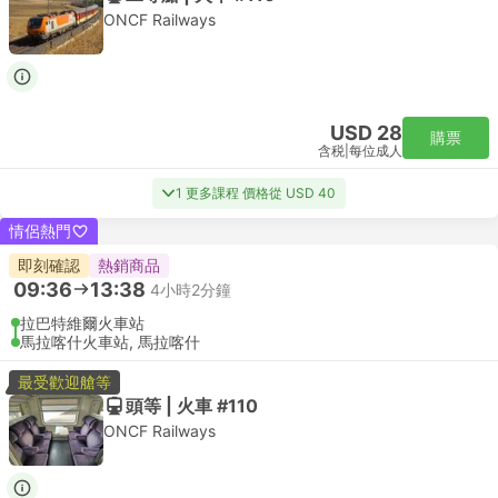
ONCF Railways
USD 28
購票
含税
|
每位成人
1 更多課程 價格從 USD 40
情侶熱門
即刻確認
熱銷商品
09:36
13:38
4小時2分鐘
拉巴特維爾火車站
馬拉喀什火車站, 馬拉喀什
最受歡迎艙等
頭等 | 火車 #110
ONCF Railways