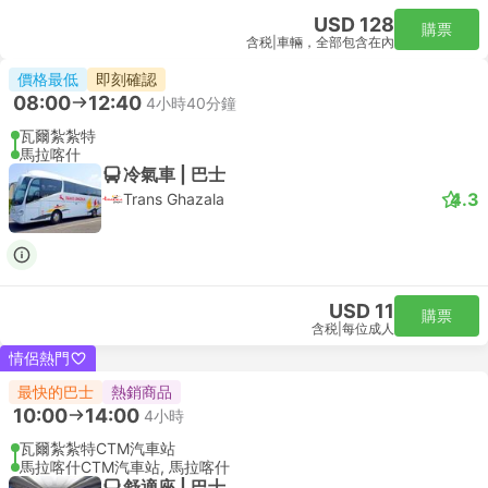
USD 128
購票
含税
|
車輛，全部包含在內
價格最低
即刻確認
08:00
12:40
4小時40分鐘
瓦爾紮紮特
馬拉喀什
冷氣車 | 巴士
4.3
Trans Ghazala
USD 11
購票
含税
|
每位成人
情侶熱門
最快的巴士
熱銷商品
10:00
14:00
4小時
瓦爾紮紮特CTM汽車站
馬拉喀什CTM汽車站, 馬拉喀什
舒適座 | 巴士