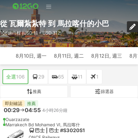
從 瓦爾紮紮特 到 馬拉喀什的小巴
106趟行程 (USD 11 – USD 312)
8月10日, 週一
8月11日, 週二
8月12日, 週三
8月
全選
106
29
65
11
1
推薦
篩選器
即刻確認
推薦
00:29
04:55
4小時26分鐘
Ouarzazate
Marrakech Bd Mohamed VI, 馬拉喀什
巴士 | 巴士 #S3020S1
ONCF Railways