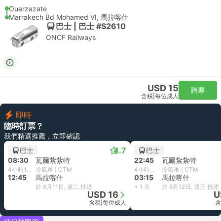
Ouarzazate
Marrakech Bd Mohamed VI, 馬拉喀什
巴士 | 巴士 #S2610
ONCF Railways
USD 15
購票
含税
|
每位成人
即時
臨時訂票？
我們精選推薦，立即確認
4.7
巴士
巴士
08:30
瓦爾紮紮特
22:45
瓦爾紮紮特
4小時15分鐘
冷氣車 | CTM
4小時30分鐘
冷氣車 | CTM
12:45
馬拉喀什
03:15
馬拉喀什
於 8月11日, 週二 抵達
+ 1 天
於 8月12日, 週三 抵達
USD 16
U
含税
|
每位成人
含