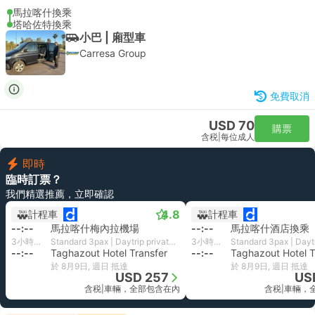
馬拉喀什換乘
塔哈佐特換乘
小巴 | 廂型車
Carresa Group
免費取消
USD 70
購票
含税
|
每位成人
即時
臨時訂票？
我們精選推薦，立即確認
4.8
計程車
計程車
--:--
馬拉喀什梅內拉機場
--:--
馬拉喀什酒店換乘
3小時27分鐘
Standard 3pax | Daytrip private transfer with English speaking driver
3小時26分鐘
--:--
Taghazout Hotel Transfer
--:--
Taghazout Hotel T
於 8月9日, 週日 抵達
於 8月9日, 週日 抵達
USD 257
US
含税
|
車輛，全部包含在內
含税
|
車輛，