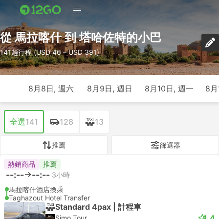
從 馬拉喀什 到 塔哈佐特的小巴
141趟行程 (USD 46 – USD 391)
8月8日, 週六
8月9日, 週日
8月10日, 週一
8月
全選
141
128
13
推薦
篩選器
熱銷商品
推薦
--:--
--:--
3小時
馬拉喀什酒店換乘
Taghazout Hotel Transfer
Standard 4pax | 計程車
4.4
Simo Tour