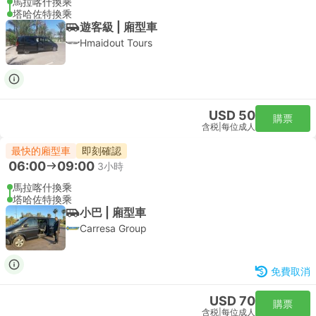
馬拉喀什換乘
塔哈佐特換乘
遊客級 | 廂型車
Hmaidout Tours
USD 50
購票
含税
|
每位成人
最快的廂型車
即刻確認
06:00
09:00
3小時
馬拉喀什換乘
塔哈佐特換乘
小巴 | 廂型車
Carresa Group
免費取消
USD 70
購票
含税
|
每位成人