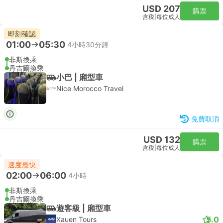
USD 207
購票
含税
|
每位成人
即刻確認
01:00
05:30
4小時30分鐘
非斯換乘
丹吉爾換乘
小巴 | 廂型車
Nice Morocco Travel
免費取消
USD 132
購票
含税
|
每位成人
速度最快
02:00
06:00
4小時
非斯換乘
丹吉爾換乘
遊客級 | 廂型車
5.0
Xauen Tours