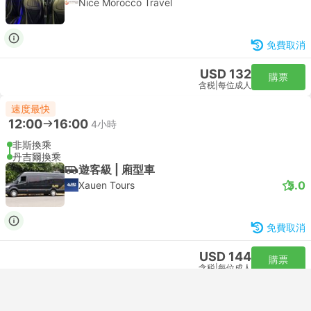
Nice Morocco Travel
免費取消
USD 132
購票
含税
|
每位成人
速度最快
12:00
16:00
4小時
非斯換乘
丹吉爾換乘
遊客級 | 廂型車
5.0
Xauen Tours
免費取消
USD 144
購票
含税
|
每位成人
速度最快
即刻確認
12:00
16:00
4小時