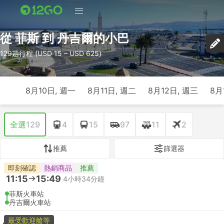
從 菲斯 到 丹吉爾的小巴
129趟行程 (USD 15 – USD 625)
8月10日, 週一
8月11日, 週二
8月12日, 週三
8月
全選
129
4
15
97
11
2
推薦
篩選器
即刻確認
熱銷商品
推薦
11:15
15:49
4小時34分鐘
菲斯火車站
丹吉爾火車站
最受歡迎艙等