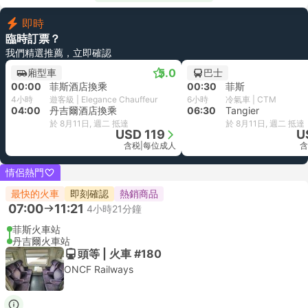
即時
臨時訂票？
我們精選推薦，立即確認
5.0
廂型車
巴士
00:00
菲斯酒店換乘
00:30
菲斯
4小時
遊客級 | Elegance Chauffeur
6小時
冷氣車 | CTM
04:00
丹吉爾酒店換乘
06:30
Tangier
於 8月11日, 週二 抵達
於 8月11日, 週二 抵達
USD 119
U
含税
|
每位成人
含
情侶熱門
最快的火車
即刻確認
熱銷商品
07:00
11:21
4小時21分鐘
菲斯火車站
丹吉爾火車站
頭等 | 火車 #180
ONCF Railways