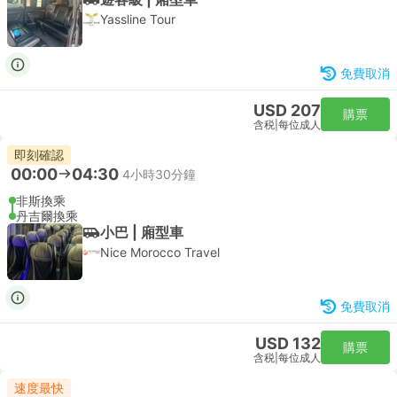
Yassline Tour
免費取消
USD 207
購票
含税
|
每位成人
即刻確認
00:00
04:30
4小時30分鐘
非斯換乘
丹吉爾換乘
小巴 | 廂型車
Nice Morocco Travel
免費取消
USD 132
購票
含税
|
每位成人
速度最快