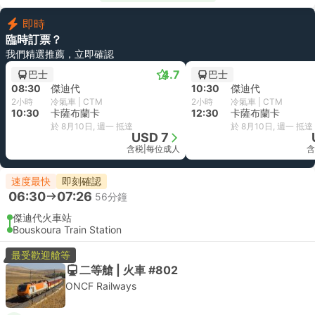
即時
臨時訂票？
我們精選推薦，立即確認
4.7
巴士
巴士
08:30
傑迪代
10:30
傑迪代
2小時
冷氣車 | CTM
2小時
冷氣車 | CTM
10:30
卡薩布蘭卡
12:30
卡薩布蘭卡
於 8月10日, 週一 抵達
於 8月10日, 週一 抵達
USD 7
含税
|
每位成人
含
速度最快
即刻確認
06:30
07:26
56分鐘
傑迪代火車站
Bouskoura Train Station
最受歡迎艙等
二等艙 | 火車 #802
ONCF Railways