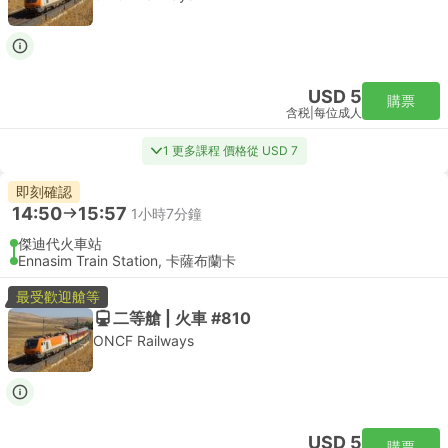
USD 5
購票
含税
|
每位成人
1 更多課程 價格從 USD 7
即刻確認
14:50
15:57
1小時7分鐘
傑迪代火車站
Ennasim Train Station, 卡薩布蘭卡
最受歡迎艙等
二等艙 | 火車 #810
ONCF Railways
USD 5
購票