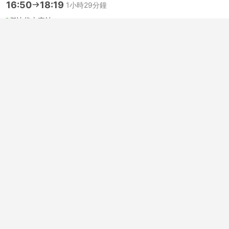
16:50
18:19
1小時29分鐘
傑迪代火車站
卡薩布蘭卡火車站
最受歡迎艙等
二等艙 | 火車 #812
ONCF Railways
USD 5
購票
含税
|
每位成人
1 更多課程 價格從 USD 7
即刻確認
16:50
18:35
1小時45分鐘
傑迪代火車站
Casa Port Train Station, 卡薩布蘭卡
最受歡迎艙等