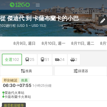
從 傑迪代 到 卡薩布蘭卡的小巴
102趟行程 (USD 5 – USD 152)
8月9日, 週日
8月10日, 週一
8月11日, 週二
8月
全選
102
25
51
24
2
推薦
篩選器
即刻確認
推薦
06:30
07:55
1小時25分鐘
傑迪代火車站
卡薩布蘭卡火車站
最受歡迎艙等