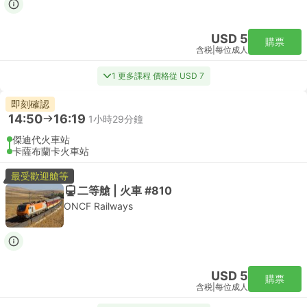
USD 5
購票
含税
|
每位成人
1 更多課程 價格從 USD 7
即刻確認
14:50
16:19
1小時29分鐘
傑迪代火車站
卡薩布蘭卡火車站
最受歡迎艙等
二等艙 | 火車 #810
ONCF Railways
USD 5
購票
含税
|
每位成人