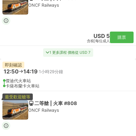
ONCF Railways
USD 5
購票
含税
|
每位成人
1 更多課程 價格從 USD 7
即刻確認
12:50
14:19
1小時29分鐘
傑迪代火車站
卡薩布蘭卡火車站
最受歡迎艙等
二等艙 | 火車 #808
ONCF Railways