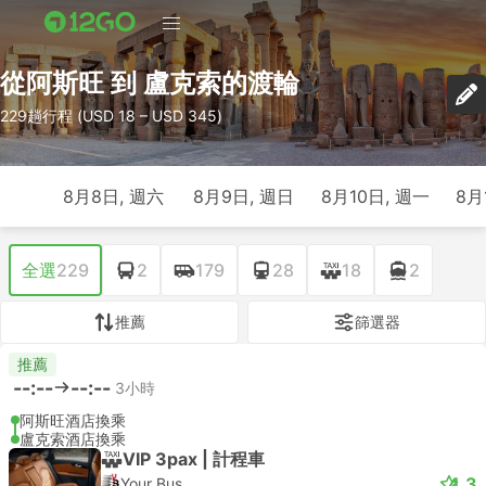
從阿斯旺 到 盧克索的渡輪
229趟行程 (USD 18 – USD 345)
8月8日, 週六
8月9日, 週日
8月10日, 週一
8月
全選
229
2
179
28
18
2
推薦
篩選器
推薦
--:--
--:--
3小時
阿斯旺酒店換乘
盧克索酒店換乘
VIP 3pax | 計程車
4.3
Your Bus