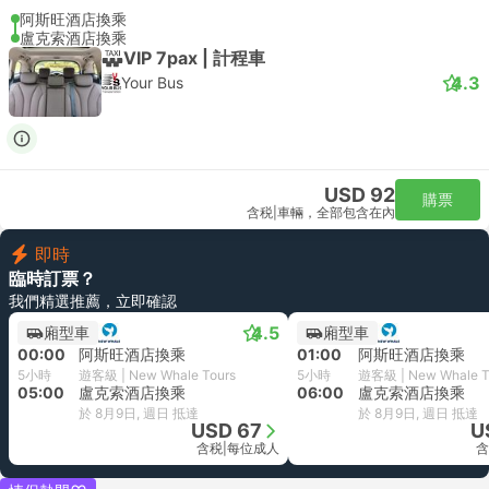
阿斯旺酒店換乘
盧克索酒店換乘
VIP 7pax | 計程車
4.3
Your Bus
USD 92
購票
含税
|
車輛，全部包含在內
即時
臨時訂票？
我們精選推薦，立即確認
4.5
廂型車
廂型車
00:00
阿斯旺酒店換乘
01:00
阿斯旺酒店換乘
5小時
遊客級 | New Whale Tours
5小時
遊客級 | New Whale T
05:00
盧克索酒店換乘
06:00
盧克索酒店換乘
於 8月9日, 週日 抵達
於 8月9日, 週日 抵達
USD 67
U
含税
|
每位成人
含