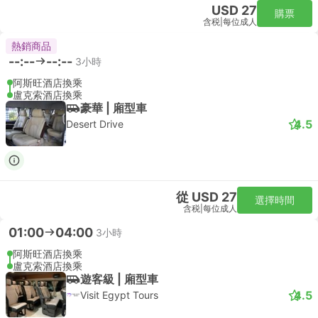
USD 27
購票
含税
|
每位成人
熱銷商品
--:--
--:--
3小時
阿斯旺酒店換乘
盧克索酒店換乘
豪華 | 廂型車
4.5
Desert Drive
從 USD 27
選擇時間
含税
|
每位成人
01:00
04:00
3小時
阿斯旺酒店換乘
盧克索酒店換乘
遊客級 | 廂型車
4.5
Visit Egypt Tours