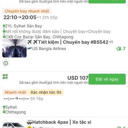
Đã bao gồm thuế
|
giá tính trên một người lớn
Chuyến bay nhanh nhất
22:10
20:05
+1
21h 55p
ZYL Sylhet Sân Bay
Kết nối không được đảm bảo | Chuyến bay+Chuyến bay
CXB Cox Bazar Sân Bay, Chittagong
Tiết kiệm | Chuyến bay #BS542
+1
4.7
US Bangla Airlines
USD 107
Đặt vé ngay
Đã bao gồm thuế
|
giá tính trên một người lớn
Nhanh nhất
Xác nhận tức thì
--:--
--:--
5h 16p
Sylhet
Chittagong
Hatchback 4pax | Xe tắc xi