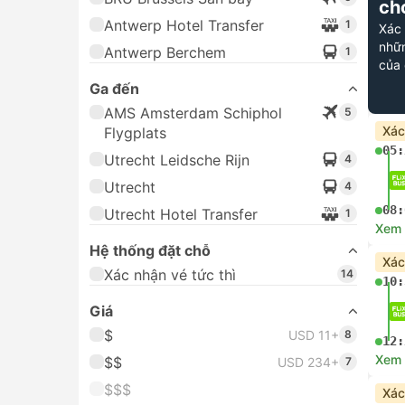
ch
Antwerp Hotel Transfer
1
Xác
nhữn
Antwerp Berchem
1
của 
Ga đến
AMS Amsterdam Schiphol
5
Xác
Flygplats
05:
Utrecht Leidsche Rijn
4
Utrecht
4
08:
Utrecht Hotel Transfer
1
Xem c
Hệ thống đặt chỗ
Xác
Xác nhận vé tức thì
14
10:
Giá
$
USD 11+
8
12:
Xem c
$$
USD 234+
7
$$$
Xác