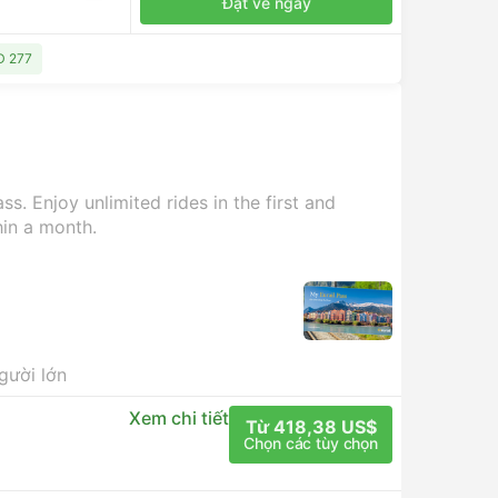
Đặt vé ngay
D 277
s. Enjoy unlimited rides in the first and
hin a month.
người lớn
Xem chi tiết
Từ 418,38 US$
Chọn các tùy chọn