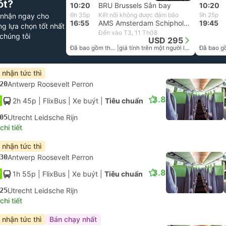
ót?
10:20
BRU Brussels Sân bay
10:20
6h 35p
Kết nối không được đảm bảo
9h 25p
 nhận ngay cho
16:55
AMS Amsterdam Schiphol Flygplats
19:45
g lựa chọn tốt nhất
Đến vào T3, 11 Th08
chúng tôi
USD 295
Đã bao gồm thuế
|
giá tính trên một người lớn
 nhận tức thì
20
Antwerp Roosevelt Perron
3.8
2h 45p
| FlixBus
|
Xe buýt
|
Tiêu chuẩn
05
Utrecht Leidsche Rijn
hi tiết
 nhận tức thì
30
Antwerp Roosevelt Perron
3.8
1h 55p
| FlixBus
|
Xe buýt
|
Tiêu chuẩn
25
Utrecht Leidsche Rijn
hi tiết
 nhận tức thì
Bán chạy nhất