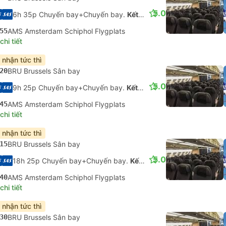
5.0
6h 35p Chuyến bay+Chuyến bay.
Kết nối không được đảm bảo
55
AMS Amsterdam Schiphol Flygplats
hi tiết
 nhận tức thì
20
BRU Brussels Sân bay
5.0
9h 25p Chuyến bay+Chuyến bay.
Kết nối không được đảm bảo
45
AMS Amsterdam Schiphol Flygplats
hi tiết
 nhận tức thì
15
BRU Brussels Sân bay
5.0
18h 25p Chuyến bay+Chuyến bay.
Kết nối không được đảm bảo
40
AMS Amsterdam Schiphol Flygplats
hi tiết
 nhận tức thì
30
BRU Brussels Sân bay