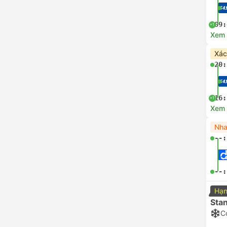
09:
+1
Xem c
Xác
20:
16:
+1
Xem c
Nha
--:
--:
Hạn
Sta
C