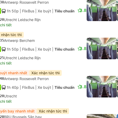
30
Antwerp Roosevelt Perron
3.8
1h 50p
| FlixBus
|
Xe buýt
|
Tiêu chuẩn
20
Utrecht Leidsche Rijn
hi tiết
 nhận tức thì
35
Antwerp Berchem
3.8
1h 50p
| FlixBus
|
Xe buýt
|
Tiêu chuẩn
25
Utrecht Leidsche Rijn
hi tiết
buýt nhanh nhất
Xác nhận tức thì
40
Antwerp Roosevelt Perron
3.8
1h 40p
| FlixBus
|
Xe buýt
|
Tiêu chuẩn
20
Utrecht
hi tiết
yến bay nhanh nhất
Xác nhận tức thì
20
BRU Brussels Sân bay