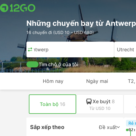
Những chuyến bay từ Antwerp 
16 chuyến đi (USD 10 – USD 680)
Antwerp
Utrecht
Tìm chỗ ở của tôi
Hôm nay
Ngày mai
T2,
Xe buýt
8
Toàn bộ
16
Từ USD 10
Rẻ 
Sắp xếp theo
Đề xuất
02: