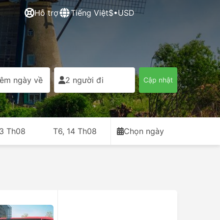
Hỗ trợ
Tiếng Việt
$•USD
êm ngày về
2 người đi
Cập nhật
13 Th08
T6, 14 Th08
Chọn ngày