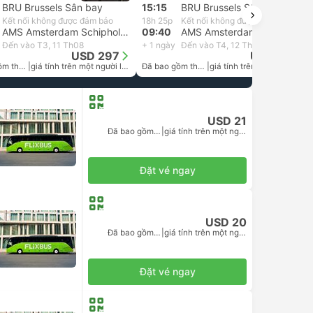
BRU Brussels Sân bay
15:15
BRU Brussels Sân bay
Kết nối không được đảm bảo
18h 25p
Kết nối không được đảm bảo
AMS Amsterdam Schiphol Flygplats
09:40
AMS Amsterdam Schiphol Flygplats
Đến vào T3, 11 Th08
+ 1 ngày
Đến vào T4, 12 Th08
USD 297
USD 297
Đã bao gồm thuế
|
giá tính trên một người lớn
Đã bao gồm thuế
|
giá tính trên một người lớn
USD 21
Đã bao gồm thuế
|
giá tính trên một người lớn
Đặt vé ngay
USD 20
Đã bao gồm thuế
|
giá tính trên một người lớn
Đặt vé ngay