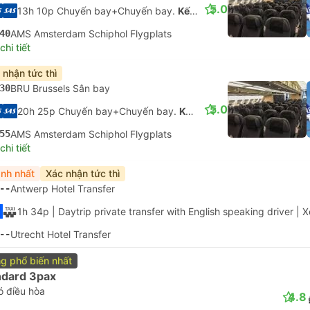
5.0
13h 10p Chuyến bay+Chuyến bay.
Kết nối không được đảm bảo
40
AMS Amsterdam Schiphol Flygplats
hi tiết
 nhận tức thì
30
BRU Brussels Sân bay
5.0
20h 25p Chuyến bay+Chuyến bay.
Kết nối không được đảm bảo
55
AMS Amsterdam Schiphol Flygplats
hi tiết
nh nhất
Xác nhận tức thì
--
Antwerp Hotel Transfer
1h 34p
| Daytrip private transfer with English speaking driver
|
X
--
Utrecht Hotel Transfer
g phổ biến nhất
ndard 3pax
ó điều hòa
4.8