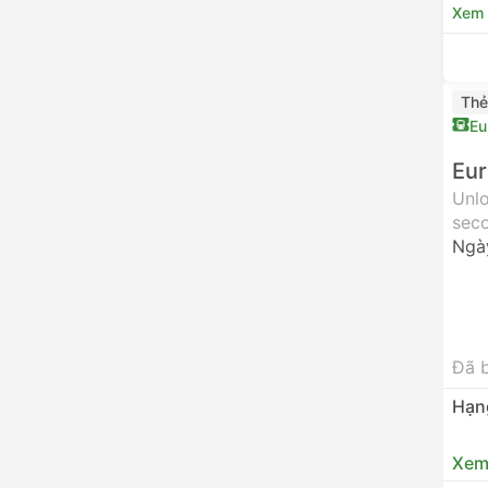
Xem c
Thẻ
Eu
Eur
Unlo
seco
Ngà
Đã 
Hạn
Xem 