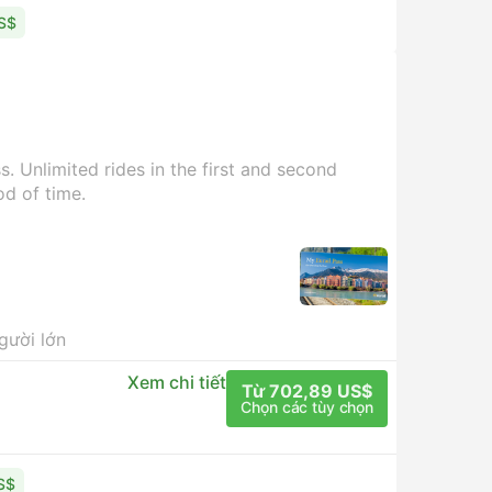
US$
. Unlimited rides in the first and second
od of time.
người lớn
Xem chi tiết
Từ 702,89 US$
Chọn các tùy chọn
S$