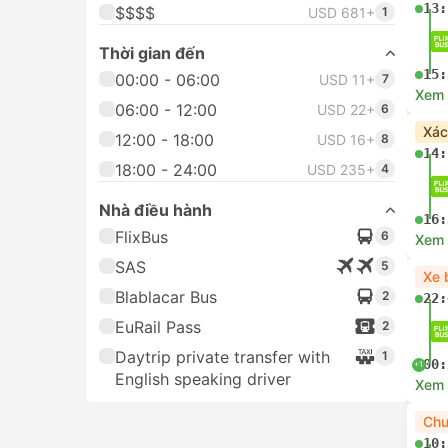
13:
$$$$
USD 681+
1
Thời gian đến
15:
00:00 - 06:00
USD 11+
7
Xem c
06:00 - 12:00
USD 22+
6
Xác
12:00 - 18:00
USD 16+
8
14:
18:00 - 24:00
USD 235+
4
Nhà điều hành
16:
FlixBus
6
Xem c
SAS
5
Xe 
Blablacar Bus
2
22:
EuRail Pass
2
Daytrip private transfer with
1
00:
+1
English speaking driver
Xem c
Chu
10: