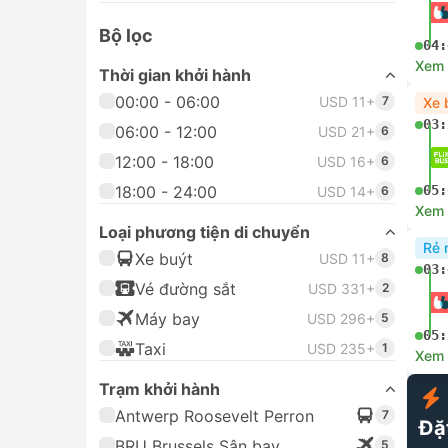
Bộ lọc
04:
Xem c
Thời gian khởi hành
00:00 - 06:00
USD 11+
7
Xe 
03:
06:00 - 12:00
USD 21+
6
12:00 - 18:00
USD 16+
6
18:00 - 24:00
05:
USD 14+
6
Xem c
Loại phương tiện di chuyển
Rẻ 
Xe buýt
USD 11+
8
03:
Vé đường sắt
USD 331+
2
Máy bay
USD 296+
5
05:
Taxi
USD 235+
1
Xem c
Trạm khởi hành
Antwerp Roosevelt Perron
7
Đặ
BRU Brussels Sân bay
5