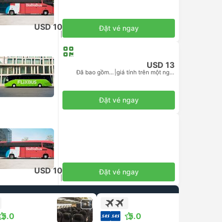
USD 10
Đặt vé ngay
Đã bao gồm thuế
|
giá tính trên một người lớn
USD 13
Đã bao gồm thuế
|
giá tính trên một người lớn
Đặt vé ngay
USD 10
Đặt vé ngay
Đã bao gồm thuế
|
giá tính trên một người lớn
+1
+1
5.0
5.0