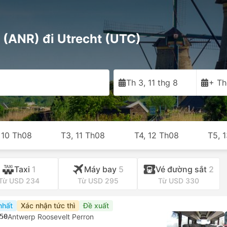
(ANR) đi Utrecht (UTC)
Th 3, 11 thg 8
+ Th
 10 Th08
T3, 11 Th08
T4, 12 Th08
T5, 
Taxi
1
Máy bay
5
Vé đường sắt
2
Từ USD 234
Từ USD 295
Từ USD 330
nhất
Xác nhận tức thì
Đề xuất
50
Antwerp Roosevelt Perron