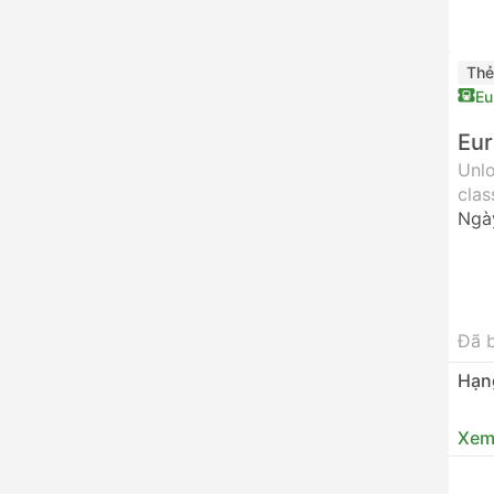
Thẻ
Eu
Eur
Unlo
clas
Ngà
Đã 
Hạn
Xem 