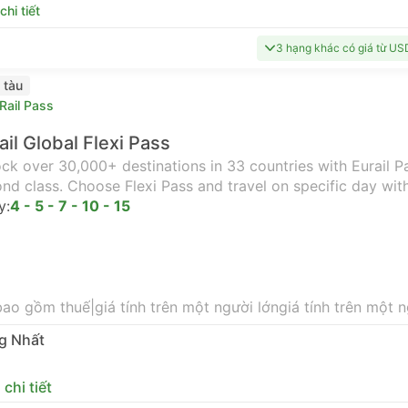
hi tiết
3 hạng khác có giá từ US
 tàu
Rail Pass
ail Global Flexi Pass
ck over 30,000+ destinations in 33 countries with Eurail Pas
nd class. Choose Flexi Pass and travel on specific day wit
y:
4 - 5 - 7 - 10 - 15
bao gồm thuế
|
giá tính trên một người lớn
giá tính trên một 
g Nhất
chi tiết