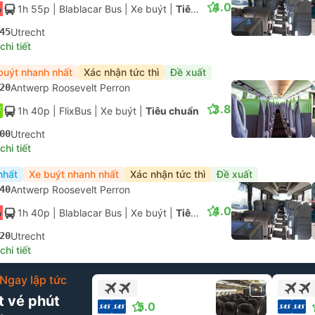
4.0
1h 55p
| Blablacar Bus
|
Xe buýt
|
Tiêu chuẩn có điều hòa
45
Utrecht
hi tiết
buýt nhanh nhất
Xác nhận tức thì
Đề xuất
20
Antwerp Roosevelt Perron
3.8
1h 40p
| FlixBus
|
Xe buýt
|
Tiêu chuẩn
00
Utrecht
hi tiết
nhất
Xe buýt nhanh nhất
Xác nhận tức thì
Đề xuất
40
Antwerp Roosevelt Perron
4.0
1h 40p
| Blablacar Bus
|
Xe buýt
|
Tiêu chuẩn có điều hòa
20
Utrecht
hi tiết
Ngay lập tức
+1
t vé phút
5.0