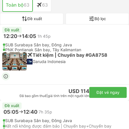
Toàn bộ
63
63
Đề xuất
Bộ lọc
Đề xuất
12:20
14:05
1h 45p
SUB Surabaya Sân bay, Đông Java
PNK Pontianak Sân bay, Tây Kalimantan
Tiết kiệm | Chuyến bay #GA8758
Garuda Indonesia
USD 114
Đặt vé ngay
Đã bao gồm thuế
|
giá tính trên một người lớn
Đề xuất
05:05
12:40
7h 35p
SUB Surabaya Sân bay, Đông Java
Kết nối không được đảm bảo | Chuyến bay+Chuyến bay