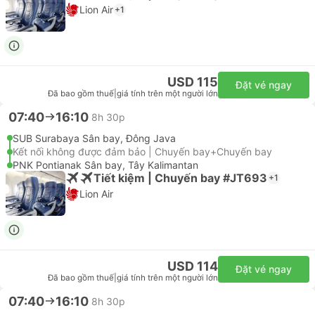
Lion Air
+1
USD 115
Đặt vé ngay
Đã bao gồm thuế
|
giá tính trên một người lớn
07:40
16:10
8h 30p
SUB Surabaya Sân bay, Đông Java
Kết nối không được đảm bảo | Chuyến bay+Chuyến bay
PNK Pontianak Sân bay, Tây Kalimantan
Tiết kiệm | Chuyến bay #JT693
+1
Lion Air
USD 114
Đặt vé ngay
Đã bao gồm thuế
|
giá tính trên một người lớn
07:40
16:10
8h 30p