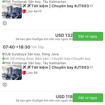
PNK Pontianak Sân bay, Tây Kalimantan
Tiết kiệm | Chuyến bay #JT693
+1
Lion Air
+1
USD 132
Đặt vé ngay
Đã bao gồm thuế
|
giá tính trên một người lớn
07:40
18:30
10h 50p
SUB Surabaya Sân bay, Đông Java
Kết nối không được đảm bảo | Chuyến bay+Chuyến bay
PNK Pontianak Sân bay, Tây Kalimantan
Tiết kiệm | Chuyến bay #JT693
+1
Lion Air
USD 118
Đặt vé ngay
Đã bao gồm thuế
|
giá tính trên một người lớn