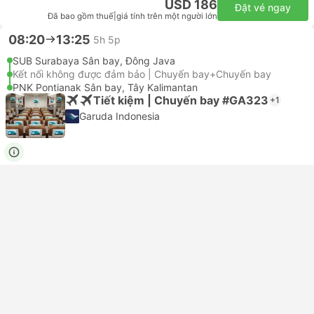
USD 186
Đặt vé ngay
Đã bao gồm thuế
|
giá tính trên một người lớn
08:20
13:25
5h 5p
SUB Surabaya Sân bay, Đông Java
Kết nối không được đảm bảo | Chuyến bay+Chuyến bay
PNK Pontianak Sân bay, Tây Kalimantan
Tiết kiệm | Chuyến bay #GA323
+1
Garuda Indonesia
USD 267
Đặt vé ngay
Đã bao gồm thuế
|
giá tính trên một người lớn
08:20
16:30
8h 10p
SUB Surabaya Sân bay, Đông Java
Kết nối không được đảm bảo | Chuyến bay+Chuyến bay
PNK Pontianak Sân bay, Tây Kalimantan
Tiết kiệm | Chuyến bay #GA323
+1
Garuda Indonesia