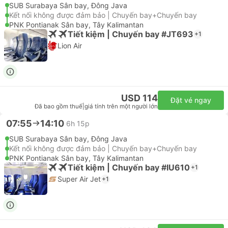
SUB Surabaya Sân bay, Đông Java
Kết nối không được đảm bảo | Chuyến bay+Chuyến bay
PNK Pontianak Sân bay, Tây Kalimantan
Tiết kiệm | Chuyến bay #JT693
+1
Lion Air
USD 114
Đặt vé ngay
Đã bao gồm thuế
|
giá tính trên một người lớn
07:55
14:10
6h 15p
SUB Surabaya Sân bay, Đông Java
Kết nối không được đảm bảo | Chuyến bay+Chuyến bay
PNK Pontianak Sân bay, Tây Kalimantan
Tiết kiệm | Chuyến bay #IU610
+1
Super Air Jet
+1