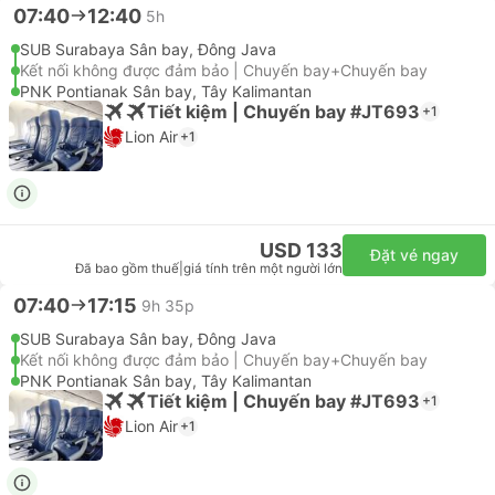
07:40
12:40
5h
SUB Surabaya Sân bay, Đông Java
Kết nối không được đảm bảo | Chuyến bay+Chuyến bay
PNK Pontianak Sân bay, Tây Kalimantan
Tiết kiệm | Chuyến bay #JT693
+1
Lion Air
+1
USD 133
Đặt vé ngay
Đã bao gồm thuế
|
giá tính trên một người lớn
07:40
17:15
9h 35p
SUB Surabaya Sân bay, Đông Java
Kết nối không được đảm bảo | Chuyến bay+Chuyến bay
PNK Pontianak Sân bay, Tây Kalimantan
Tiết kiệm | Chuyến bay #JT693
+1
Lion Air
+1