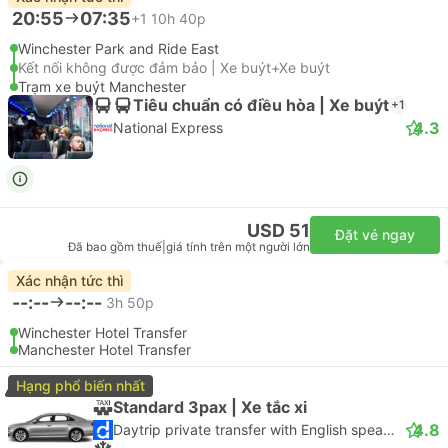
20:55
07:35
+1
10h 40p
Winchester Park and Ride East
Kết nối không được đảm bảo | Xe buýt+Xe buýt
Trạm xe buýt Manchester
Tiêu chuẩn có điều hòa | Xe buýt
+1
4.3
National Express
USD 51
Đặt vé ngay
Đã bao gồm thuế
|
giá tính trên một người lớn
Xác nhận tức thì
--:--
--:--
3h 50p
Winchester Hotel Transfer
Manchester Hotel Transfer
Hạng phổ biến nhất
Standard 3pax | Xe tắc xi
4.8
Daytrip private transfer with English speaking driver