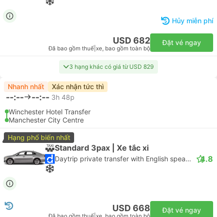
Hủy miễn phí
USD 682
Đặt vé ngay
Đã bao gồm thuế
|
xe, bao gồm toàn bộ
3 hạng khác có giá từ USD 829
Nhanh nhất
Xác nhận tức thì
--:--
--:--
3h 48p
Winchester Hotel Transfer
Manchester City Centre
Hạng phổ biến nhất
Standard 3pax | Xe tắc xi
4.8
Daytrip private transfer with English speaking driver
USD 668
Đặt vé ngay
Đã bao gồm thuế
|
xe, bao gồm toàn bộ