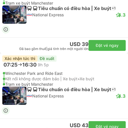
Trạm xe buýt Manchester
Tiêu chuẩn có điều hòa | Xe buýt
+1
4.3
National Express
USD 39
Đặt vé ngay
Đã bao gồm thuế
|
giá tính trên một người lớn
Xác nhận tức thì
Đề xuất
07:25
16:30
9h 5p
Winchester Park and Ride East
Kết nối không được đảm bảo | Xe buýt+Xe buýt
Trạm xe buýt Manchester
Tiêu chuẩn có điều hòa | Xe buýt
+1
4.3
National Express
USD 43
Đặt vé ngay