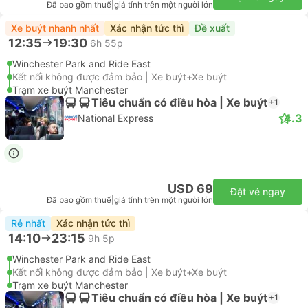
Đã bao gồm thuế
|
giá tính trên một người lớn
Xe buýt nhanh nhất
Xác nhận tức thì
Đề xuất
12:35
19:30
6h 55p
Winchester Park and Ride East
Kết nối không được đảm bảo | Xe buýt+Xe buýt
Trạm xe buýt Manchester
Tiêu chuẩn có điều hòa | Xe buýt
+1
4.3
National Express
USD 69
Đặt vé ngay
Đã bao gồm thuế
|
giá tính trên một người lớn
Rẻ nhất
Xác nhận tức thì
14:10
23:15
9h 5p
Winchester Park and Ride East
Kết nối không được đảm bảo | Xe buýt+Xe buýt
Trạm xe buýt Manchester
Tiêu chuẩn có điều hòa | Xe buýt
+1