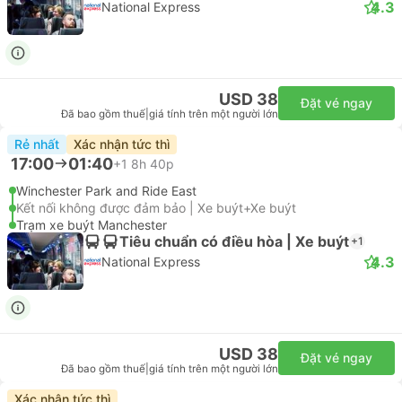
4.3
National Express
USD 38
Đặt vé ngay
Đã bao gồm thuế
|
giá tính trên một người lớn
Rẻ nhất
Xác nhận tức thì
17:00
01:40
+1
8h 40p
Winchester Park and Ride East
Kết nối không được đảm bảo | Xe buýt+Xe buýt
Trạm xe buýt Manchester
Tiêu chuẩn có điều hòa | Xe buýt
+1
4.3
National Express
USD 38
Đặt vé ngay
Đã bao gồm thuế
|
giá tính trên một người lớn
Xác nhận tức thì