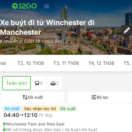
Xe buýt đi từ Winchester đi
Manchester
8 chuyến đi (USD 38 – USD 946)
mai
T2, 10 Th08
T3, 11 Th08
T4, 12 Th08
T5,
Toàn bộ
8
6
2
Đề xuất
Bộ lọc
Rẻ nhất
Xác nhận tức thì
Đề xuất
04:40
12:10
7h 30p
Winchester Park and Ride East
Kết nối không được đảm bảo | Xe buýt+Xe buýt