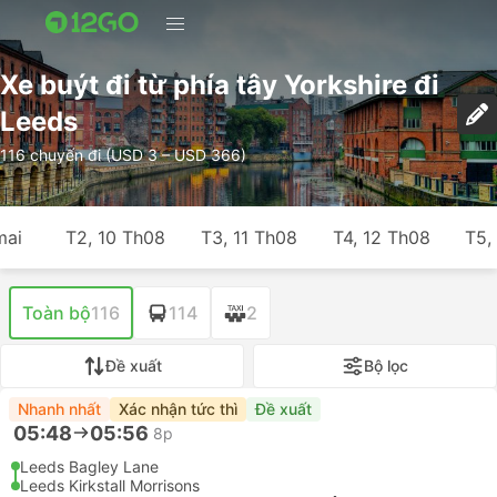
Xe buýt đi từ phía tây Yorkshire đi
Leeds
116 chuyến đi (USD 3 – USD 366)
mai
T2, 10 Th08
T3, 11 Th08
T4, 12 Th08
T5,
Toàn bộ
116
114
2
Đề xuất
Bộ lọc
Nhanh nhất
Xác nhận tức thì
Đề xuất
05:48
05:56
8p
Leeds Bagley Lane
Leeds Kirkstall Morrisons