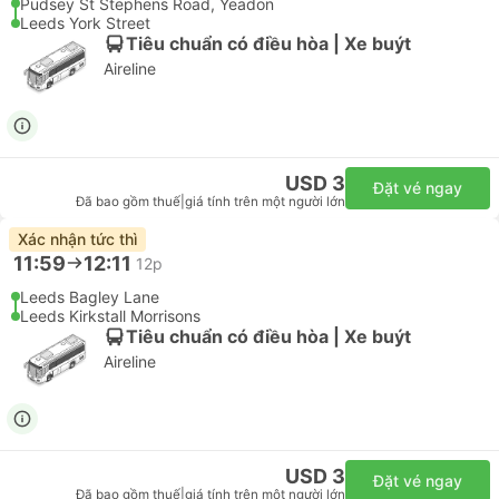
Pudsey St Stephens Road, Yeadon
Leeds York Street
Tiêu chuẩn có điều hòa | Xe buýt
Aireline
USD 3
Đặt vé ngay
Đã bao gồm thuế
|
giá tính trên một người lớn
Xác nhận tức thì
11:59
12:11
12p
Leeds Bagley Lane
Leeds Kirkstall Morrisons
Tiêu chuẩn có điều hòa | Xe buýt
Aireline
USD 3
Đặt vé ngay
Đã bao gồm thuế
|
giá tính trên một người lớn