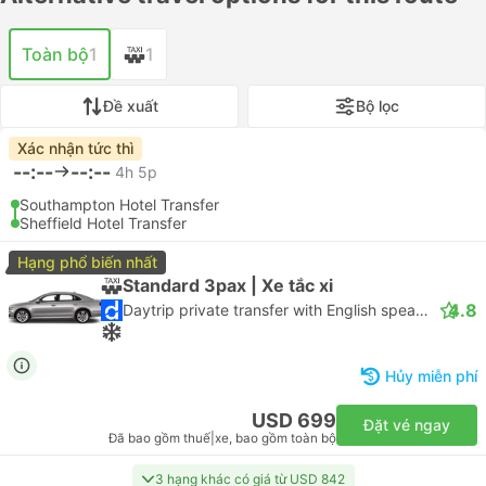
Toàn bộ
1
1
Đề xuất
Bộ lọc
Xác nhận tức thì
--:--
--:--
4h 5p
Southampton Hotel Transfer
Sheffield Hotel Transfer
Hạng phổ biến nhất
Standard 3pax | Xe tắc xi
4.8
Daytrip private transfer with English speaking driver
Hủy miễn phí
USD 699
Đặt vé ngay
Đã bao gồm thuế
|
xe, bao gồm toàn bộ
3 hạng khác có giá từ USD 842