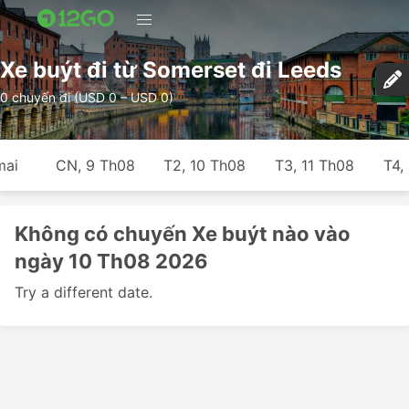
Xe buýt đi từ Somerset đi Leeds
0 chuyến đi (USD 0 – USD 0)
mai
CN, 9 Th08
T2, 10 Th08
T3, 11 Th08
T4,
Không có chuyến Xe buýt nào vào
ngày 10 Th08 2026
Try a different date.