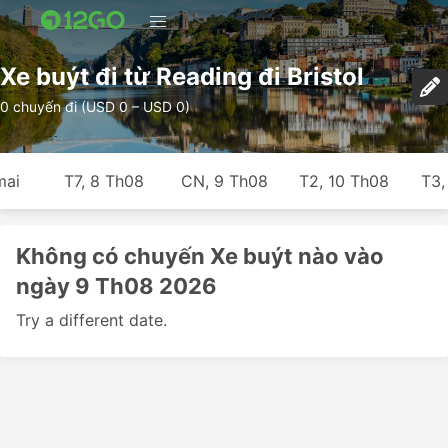
Xe buýt đi từ Reading đi Bristol
0 chuyến đi (USD 0 – USD 0)
mai
T7, 8 Th08
CN, 9 Th08
T2, 10 Th08
T3,
Không có chuyến Xe buýt nào vào
ngày 9 Th08 2026
Try a different date.