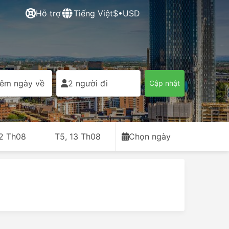
Hỗ trợ
Tiếng Việt
$•USD
êm ngày về
2 người đi
Cập nhật
12 Th08
T5, 13 Th08
Chọn ngày