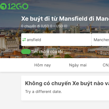
Xe buýt đi từ Mansfield đi Ma
0 chuyến đi (USD 0 – USD 0)
Mansfield
Manches
Tìm chỗ ở của tôi
Hôm nay
Ngày mai
CN
Không có chuyến Xe buýt nào 
Try a different date.