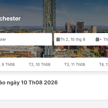
nchester
ter
Th 2, 10 thg 8
+ Th
, 9 Th08
T2, 10 Th08
T3, 11 Th08
T4, 
vào ngày 10 Th08 2026