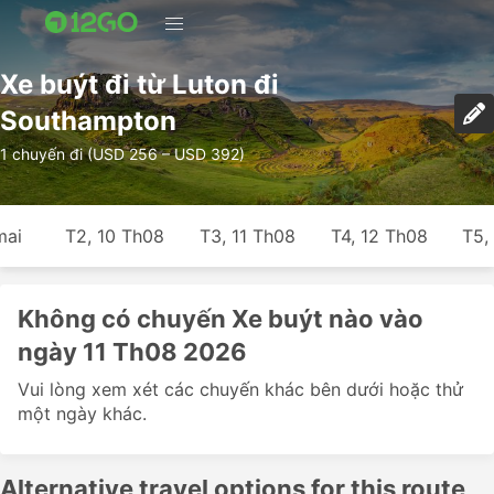
Xe buýt đi từ Luton đi
Southampton
1 chuyến đi (USD 256 – USD 392)
mai
T2, 10 Th08
T3, 11 Th08
T4, 12 Th08
T5,
Không có chuyến Xe buýt nào vào
ngày 11 Th08 2026
Vui lòng xem xét các chuyến khác bên dưới hoặc thử
một ngày khác.
Alternative travel options for this route