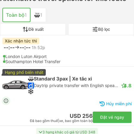
Toàn bộ
1
1
Đề xuất
Bộ lọc
Xác nhận tức thì
--:--
--:--
1h 52p
London Luton Airport
Southampton Hotel Transfer
Hạng phổ biến nhất
Standard 3pax | Xe tắc xi
4.8
Daytrip private transfer with English speaking driver
Hủy miễn phí
USD 256
Đặt vé ngay
Đã bao gồm thuế
|
xe, bao gồm toàn bộ
3 hạng khác có giá từ USD 348