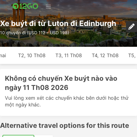
Xe buýt đi từ Luton đi Edinburgh
10 chuyến đi (USD 112 – USD 198)
mai
T2, 10 Th08
T3, 11 Th08
T4, 12 Th08
T5,
Không có chuyến Xe buýt nào vào
ngày 11 Th08 2026
Vui lòng xem xét các chuyến khác bên dưới hoặc thử
một ngày khác.
Alternative travel options for this route