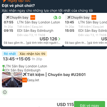
Ngay lập tức
Đặt vé phút chót?
Xác nhận ngay cho những lựa chọn tốt nhất của chúng tôi
5.0
Chuyến bay
Chuyến bay
07:55
LTN Sân Bay London Luton
13:45
LTN Sân Bay Lond
1h 20p
Tiết kiệm | EasyJet
1h 20p
Tiết kiệm | EasyJet
09:15
EDI Sân Bay Edinburgh
15:05
EDI Sân Bay Edin
Đến vào T3, 11 Th08
Đến vào T3, 11 Th08
USD 126
US
Đã bao gồm thuế
|
giá tính trên một người lớn
Đã bao gồm thuế
|
Rẻ nhất
Xác nhận tức thì
13:45
15:05
1h 20p
LTN Sân Bay London Luton
EDI Sân Bay Edinburgh
Tiết kiệm | Chuyến bay #U2601
EasyJet
USD 115
Đặt vé ngay