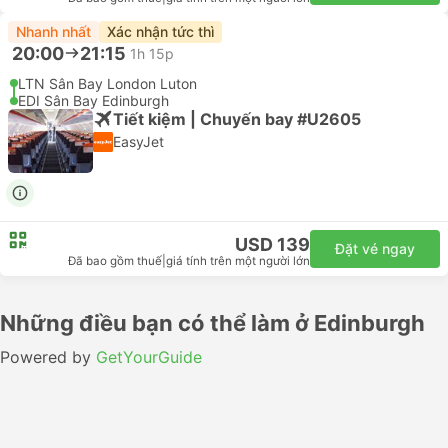
Nhanh nhất
Xác nhận tức thì
20:00
21:15
1h 15p
LTN Sân Bay London Luton
EDI Sân Bay Edinburgh
Tiết kiệm | Chuyến bay #U2605
EasyJet
USD 139
Đặt vé ngay
Đã bao gồm thuế
|
giá tính trên một người lớn
Những điều bạn có thể làm ở Edinburgh
Powered by
GetYourGuide