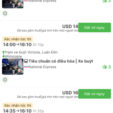
4.3
National Express
USD 14
Đặt vé ngay
Đã bao gồm thuế
|
giá tính trên một người lớn
Xác nhận tức thì
14:00
16:10
2h 10p
Trạm xe buýt Victoria, Luân Đôn
Whitstable
Tiêu chuẩn có điều hòa | Xe buýt
4.3
National Express
USD 16
Đặt vé ngay
Đã bao gồm thuế
|
giá tính trên một người lớn
Xác nhận tức thì
14:35
16:10
1h 35p