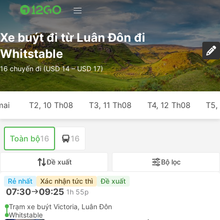
Xe buýt đi từ Luân Đôn đi
Whitstable
16 chuyến đi (USD 14 – USD 17)
mai
T2, 10 Th08
T3, 11 Th08
T4, 12 Th08
T5,
Toàn bộ
16
16
Đề xuất
Bộ lọc
Rẻ nhất
Xác nhận tức thì
Đề xuất
07:30
09:25
1h 55p
Trạm xe buýt Victoria, Luân Đôn
Whitstable