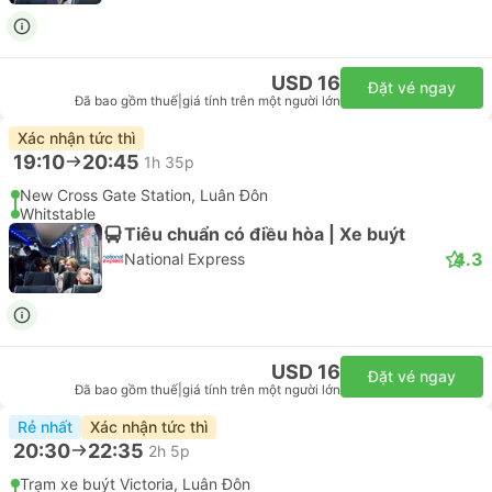
USD 16
Đặt vé ngay
Đã bao gồm thuế
|
giá tính trên một người lớn
Xác nhận tức thì
19:10
20:45
1h 35p
New Cross Gate Station, Luân Đôn
Whitstable
Tiêu chuẩn có điều hòa | Xe buýt
4.3
National Express
USD 16
Đặt vé ngay
Đã bao gồm thuế
|
giá tính trên một người lớn
Rẻ nhất
Xác nhận tức thì
20:30
22:35
2h 5p
Trạm xe buýt Victoria, Luân Đôn