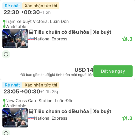
Rẻ nhất
Xác nhận tức thì
22:30
00:30
+1
2h
Trạm xe buýt Victoria, Luân Đôn
Whitstable
Tiêu chuẩn có điều hòa | Xe buýt
4.3
National Express
USD 14
Đặt vé ngay
Đã bao gồm thuế
|
giá tính trên một người lớn
Rẻ nhất
Xác nhận tức thì
23:05
00:30
+1
1h 25p
New Cross Gate Station, Luân Đôn
Whitstable
Tiêu chuẩn có điều hòa | Xe buýt
4.3
National Express