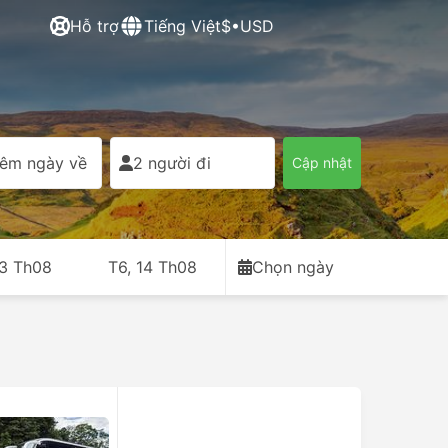
Hỗ trợ
Tiếng Việt
$•USD
êm ngày về
2 người đi
Cập nhật
13 Th08
T6, 14 Th08
Chọn ngày