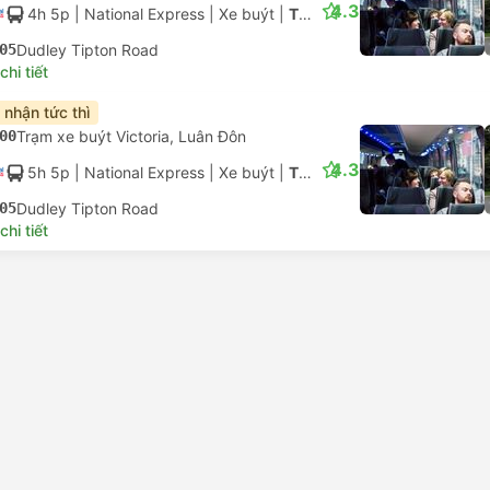
4.3
4h 5p
| National Express
|
Xe buýt
|
Tiêu chuẩn có điều hòa
05
Dudley Tipton Road
hi tiết
 nhận tức thì
00
Trạm xe buýt Victoria, Luân Đôn
4.3
5h 5p
| National Express
|
Xe buýt
|
Tiêu chuẩn có điều hòa
05
Dudley Tipton Road
hi tiết