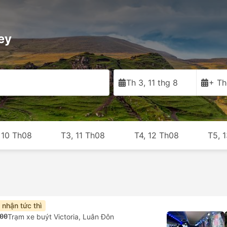
ey
Th 3, 11 thg 8
+ Th
 10 Th08
T3, 11 Th08
T4, 12 Th08
T5, 
 nhận tức thì
00
Trạm xe buýt Victoria, Luân Đôn