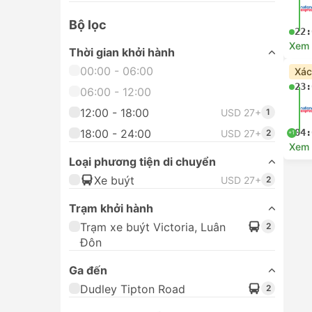
Bộ lọc
22:
Xem c
Thời gian khởi hành
00:00 - 06:00
Xác
23:
06:00 - 12:00
12:00 - 18:00
USD 27+
1
18:00 - 24:00
04:
USD 27+
2
+1
Xem c
Loại phương tiện di chuyển
Xe buýt
USD 27+
2
Trạm khởi hành
Trạm xe buýt Victoria, Luân
2
Đôn
Ga đến
Dudley Tipton Road
2