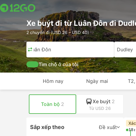
Xe buýt đi từ Luân Đôn đi Dudl
2 chuyến đi (USD 26 – USD 40)
Luân Đôn
Dudley
Tìm chỗ ở của tôi
Hôm nay
Ngày mai
T2,
Xe buýt
2
Toàn bộ
2
Từ USD 26
Xác
Sắp xếp theo
Đề xuất
18: