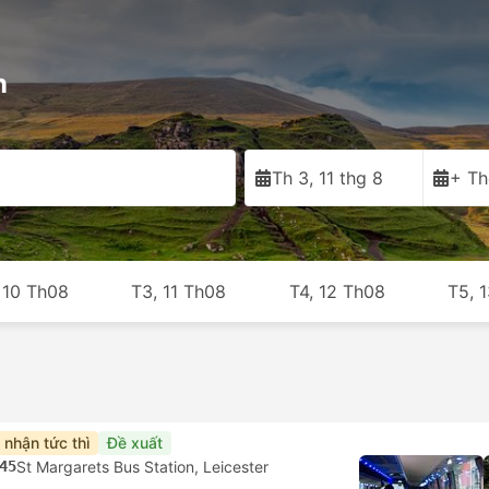
n
Th 3, 11 thg 8
+ Th
 10 Th08
T3, 11 Th08
T4, 12 Th08
T5, 
 nhận tức thì
Đề xuất
45
St Margarets Bus Station, Leicester