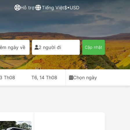
Hỗ trợ
Tiếng Việt
$•USD
êm ngày về
2 người đi
Cập nhật
13 Th08
T6, 14 Th08
Chọn ngày