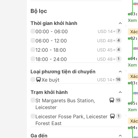
Bộ lọc
03:
Xem c
Thời gian khởi hành
00:00 - 06:00
USD 14+
7
Xác
02:
06:00 - 12:00
USD 48+
4
12:00 - 18:00
USD 45+
4
18:00 - 24:00
04:
USD 48+
1
Xem c
Loại phương tiện di chuyển
Xác
Xe buýt
USD 14+
16
03:
Trạm khởi hành
St Margarets Bus Station,
15
05:
Leicester
Xem c
Leicester Fosse Park, Leicester
1
Xác
Forest East
04:
Ga đến