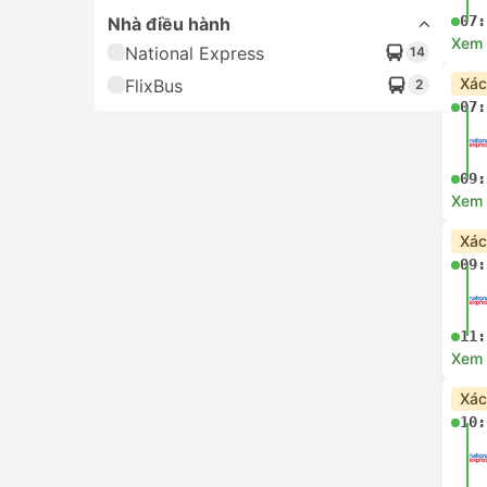
07:
Nhà điều hành
Xem c
National Express
14
Xác
FlixBus
2
07:
09:
Xem c
Xác
09:
11:
Xem c
Xác
10: