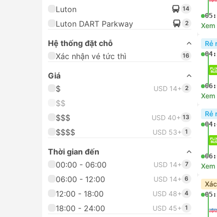
Luton
14
05:
Luton DART Parkway
2
Xem c
Hệ thống đặt chỗ
Rẻ 
04:
Xác nhận vé tức thì
16
Giá
06:
$
USD 14+
2
Xem c
$$
Rẻ 
$$$
USD 40+
13
04:
$$$$
USD 53+
1
Thời gian đến
06:
00:00 - 06:00
USD 14+
7
Xem c
06:00 - 12:00
USD 14+
6
Xác
12:00 - 18:00
USD 48+
4
05:
18:00 - 24:00
USD 45+
1