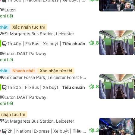
50
Luton
hi tiết
nhất
Xác nhận tức thì
20
St Margarets Bus Station, Leicester
3.8
1h 40p
| FlixBus
|
Xe buýt
|
Tiêu chuẩn
00
Luton DART Parkway
hi tiết
nhất
Nhanh nhất
Xác nhận tức thì
40
Leicester Fosse Park, Leicester Forest East
3.8
1h 20p
| FlixBus
|
Xe buýt
|
Tiêu chuẩn
00
Luton DART Parkway
hi tiết
 nhận tức thì
55
St Margarets Bus Station, Leicester
4.3
2h
| National Express
|
Xe buýt
|
Tiêu chuẩn có điều hòa