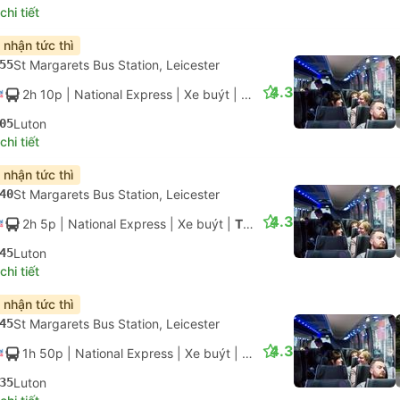
hi tiết
 nhận tức thì
55
St Margarets Bus Station, Leicester
4.3
2h 10p
| National Express
|
Xe buýt
|
Tiêu chuẩn có điều hòa
05
Luton
hi tiết
 nhận tức thì
40
St Margarets Bus Station, Leicester
4.3
2h 5p
| National Express
|
Xe buýt
|
Tiêu chuẩn có điều hòa
45
Luton
hi tiết
 nhận tức thì
45
St Margarets Bus Station, Leicester
4.3
1h 50p
| National Express
|
Xe buýt
|
Tiêu chuẩn có điều hòa
35
Luton