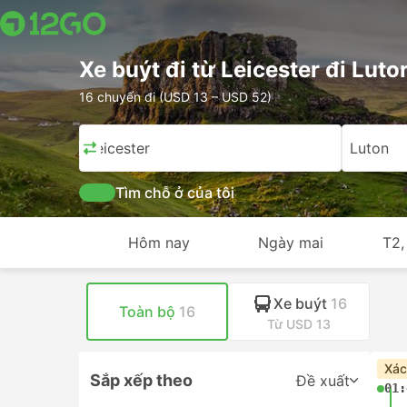
Xe buýt đi từ Leicester đi Luto
16 chuyến đi (USD 13 – USD 52)
Leicester
Luton
Tìm chỗ ở của tôi
Hôm nay
Ngày mai
T2,
Xe buýt
16
Toàn bộ
16
Từ USD 13
Xác
Sắp xếp theo
Đề xuất
01: