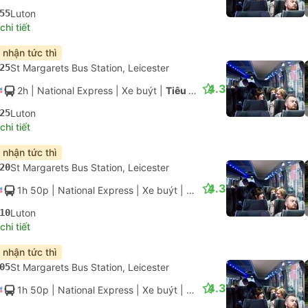
55
Luton
hi tiết
 nhận tức thì
25
St Margarets Bus Station, Leicester
4.3
2h
| National Express
|
Xe buýt
|
Tiêu chuẩn có điều hòa
25
Luton
hi tiết
 nhận tức thì
20
St Margarets Bus Station, Leicester
4.3
1h 50p
| National Express
|
Xe buýt
|
Tiêu chuẩn có điều hòa
10
Luton
hi tiết
 nhận tức thì
05
St Margarets Bus Station, Leicester
4.3
1h 50p
| National Express
|
Xe buýt
|
Tiêu chuẩn có điều hòa