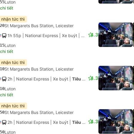
55
Luton
hi tiết
 nhận tức thì
20
St Margarets Bus Station, Leicester
4.3
1h 55p
| National Express
|
Xe buýt
|
Tiêu chuẩn có điều hòa
15
Luton
hi tiết
 nhận tức thì
10
St Margarets Bus Station, Leicester
4.3
2h
| National Express
|
Xe buýt
|
Tiêu chuẩn có điều hòa
10
Luton
hi tiết
 nhận tức thì
50
St Margarets Bus Station, Leicester
4.3
2h
| National Express
|
Xe buýt
|
Tiêu chuẩn có điều hòa
50
Luton