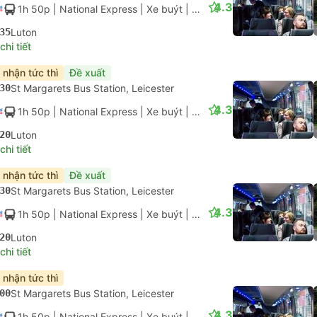
4.3
1h 50p
| National Express
|
Xe buýt
|
Tiêu chuẩn có điều hòa
35
Luton
hi tiết
 nhận tức thì
Đề xuất
30
St Margarets Bus Station, Leicester
4.3
1h 50p
| National Express
|
Xe buýt
|
Tiêu chuẩn có điều hòa
20
Luton
hi tiết
 nhận tức thì
Đề xuất
30
St Margarets Bus Station, Leicester
4.3
1h 50p
| National Express
|
Xe buýt
|
Tiêu chuẩn có điều hòa
20
Luton
hi tiết
 nhận tức thì
00
St Margarets Bus Station, Leicester
4.3
1h 50p
| National Express
|
Xe buýt
|
Tiêu chuẩn có điều hòa