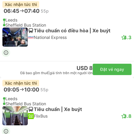
Xác nhận tức thì
06:45
07:40
55p
Leeds
Sheffield Bus Station
Tiêu chuẩn có điều hòa | Xe buýt
4.3
National Express
USD 8
Đặt vé ngay
Đã bao gồm thuế
|
giá tính trên một người lớn
Xác nhận tức thì
09:05
10:00
55p
Leeds
Sheffield Bus Station
Tiêu chuẩn | Xe buýt
3.8
FlixBus