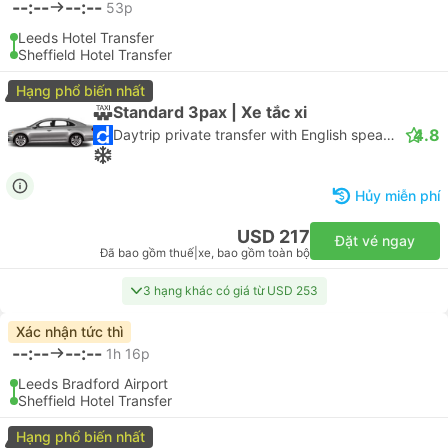
--:--
--:--
53p
Leeds Hotel Transfer
Sheffield Hotel Transfer
Hạng phổ biến nhất
Standard 3pax | Xe tắc xi
4.8
Daytrip private transfer with English speaking driver
Hủy miễn phí
USD 217
Đặt vé ngay
Đã bao gồm thuế
|
xe, bao gồm toàn bộ
3 hạng khác có giá từ USD 253
Xác nhận tức thì
--:--
--:--
1h 16p
Leeds Bradford Airport
Sheffield Hotel Transfer
Hạng phổ biến nhất