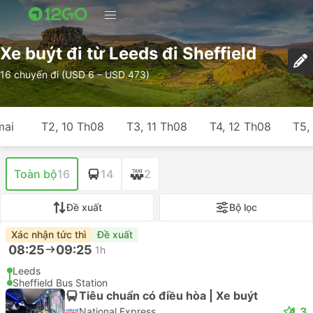
Xe buýt đi từ Leeds đi Sheffield
16 chuyến đi (USD 6 – USD 473)
mai
T2, 10 Th08
T3, 11 Th08
T4, 12 Th08
T5,
Toàn bộ
16
14
2
Đề xuất
Bộ lọc
Xác nhận tức thì
Đề xuất
08:25
09:25
1h
Leeds
Sheffield Bus Station
Tiêu chuẩn có điều hòa | Xe buýt
4.3
National Express