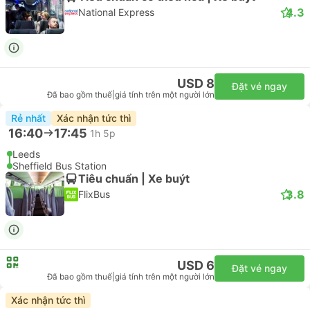
4.3
National Express
USD 8
Đặt vé ngay
Đã bao gồm thuế
|
giá tính trên một người lớn
Rẻ nhất
Xác nhận tức thì
16:40
17:45
1h 5p
Leeds
Sheffield Bus Station
Tiêu chuẩn | Xe buýt
3.8
FlixBus
USD 6
Đặt vé ngay
Đã bao gồm thuế
|
giá tính trên một người lớn
Xác nhận tức thì