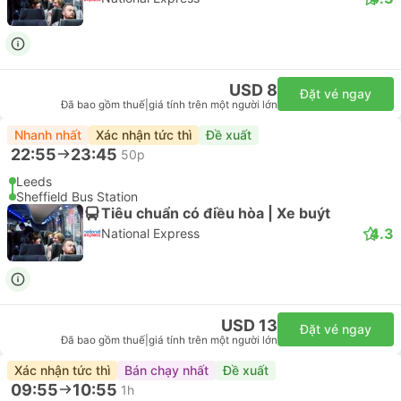
USD 8
Đặt vé ngay
Đã bao gồm thuế
|
giá tính trên một người lớn
Nhanh nhất
Xác nhận tức thì
Đề xuất
22:55
23:45
50p
Leeds
Sheffield Bus Station
Tiêu chuẩn có điều hòa | Xe buýt
4.3
National Express
USD 13
Đặt vé ngay
Đã bao gồm thuế
|
giá tính trên một người lớn
Xác nhận tức thì
Bán chạy nhất
Đề xuất
09:55
10:55
1h