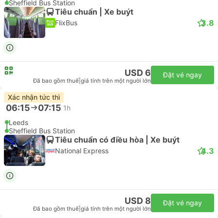
Sheffield Bus Station
Tiêu chuẩn | Xe buýt
3.8
FlixBus
USD 6
Đặt vé ngay
Đã bao gồm thuế
|
giá tính trên một người lớn
Xác nhận tức thì
06:15
07:15
1h
Leeds
Sheffield Bus Station
Tiêu chuẩn có điều hòa | Xe buýt
4.3
National Express
USD 8
Đặt vé ngay
Đã bao gồm thuế
|
giá tính trên một người lớn