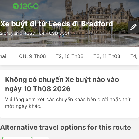
Xe buýt đi từ Leeds đi Bradford
2 chuyến đi (USD 164 – USD 355)
mai
CN, 9 Th08
T2, 10 Th08
T3, 11 Th08
T4,
Không có chuyến Xe buýt nào vào
ngày 10 Th08 2026
Vui lòng xem xét các chuyến khác bên dưới hoặc thử
một ngày khác.
Alternative travel options for this route