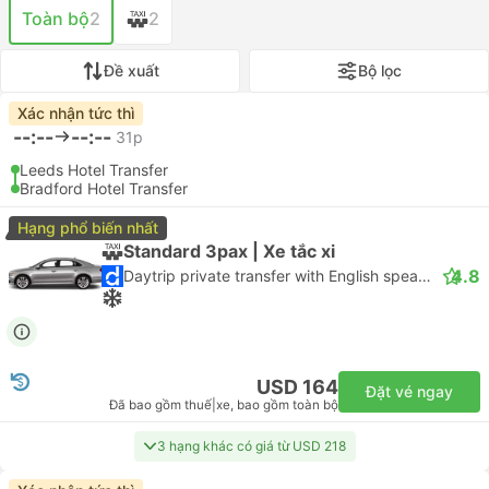
Toàn bộ
2
2
Đề xuất
Bộ lọc
Xác nhận tức thì
--:--
--:--
31p
Leeds Hotel Transfer
Bradford Hotel Transfer
Hạng phổ biến nhất
Standard 3pax | Xe tắc xi
4.8
Daytrip private transfer with English speaking driver
USD 164
Đặt vé ngay
Đã bao gồm thuế
|
xe, bao gồm toàn bộ
3 hạng khác có giá từ USD 218