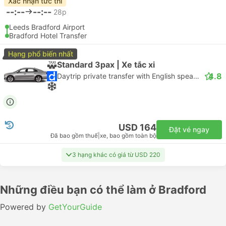
Xác nhận tức thì
--:--
--:--
28p
Leeds Bradford Airport
Bradford Hotel Transfer
Hạng phổ biến nhất
Standard 3pax | Xe tắc xi
4.8
Daytrip private transfer with English speaking driver
USD 164
Đặt vé ngay
Đã bao gồm thuế
|
xe, bao gồm toàn bộ
3 hạng khác có giá từ USD 220
Những điều bạn có thể làm ở Bradford
Powered by
GetYourGuide