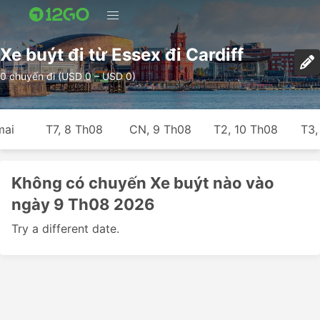
Xe buýt đi từ Essex đi Cardiff
0 chuyến đi (USD 0 – USD 0)
mai
T7, 8 Th08
CN, 9 Th08
T2, 10 Th08
T3,
Không có chuyến Xe buýt nào vào
ngày 9 Th08 2026
Try a different date.