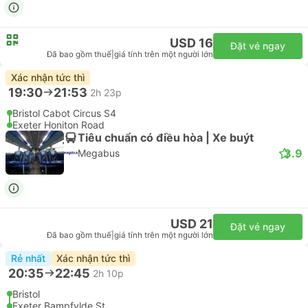
USD 16
Đặt vé ngay
Đã bao gồm thuế
|
giá tính trên một người lớn
Xác nhận tức thì
19:30
21:53
2h 23p
Bristol Cabot Circus S4
Exeter Honiton Road
Tiêu chuẩn có điều hòa | Xe buýt
3.9
Megabus
USD 21
Đặt vé ngay
Đã bao gồm thuế
|
giá tính trên một người lớn
Rẻ nhất
Xác nhận tức thì
20:35
22:45
2h 10p
Bristol
Exeter Bampfylde St