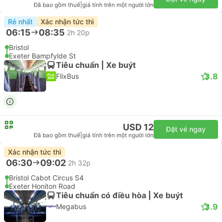
Đã bao gồm thuế
|
giá tính trên một người lớn
Rẻ nhất
Xác nhận tức thì
06:15
08:35
2h 20p
Bristol
Exeter Bampfylde St
Tiêu chuẩn | Xe buýt
3.8
FlixBus
USD 12
Đặt vé ngay
Đã bao gồm thuế
|
giá tính trên một người lớn
Xác nhận tức thì
06:30
09:02
2h 32p
Bristol Cabot Circus S4
Exeter Honiton Road
Tiêu chuẩn có điều hòa | Xe buýt
3.9
Megabus