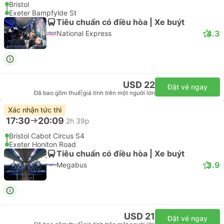
Bristol
Exeter Bampfylde St
Tiêu chuẩn có điều hòa | Xe buýt
4.3
National Express
USD 22
Đặt vé ngay
Đã bao gồm thuế
|
giá tính trên một người lớn
Xác nhận tức thì
17:30
20:09
2h 39p
Bristol Cabot Circus S4
Exeter Honiton Road
Tiêu chuẩn có điều hòa | Xe buýt
3.9
Megabus
USD 21
Đặt vé ngay