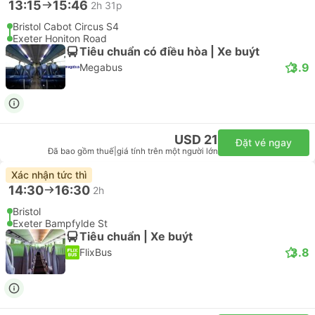
13:15
15:46
2h 31p
Bristol Cabot Circus S4
Exeter Honiton Road
Tiêu chuẩn có điều hòa | Xe buýt
3.9
Megabus
USD 21
Đặt vé ngay
Đã bao gồm thuế
|
giá tính trên một người lớn
Xác nhận tức thì
14:30
16:30
2h
Bristol
Exeter Bampfylde St
Tiêu chuẩn | Xe buýt
3.8
FlixBus