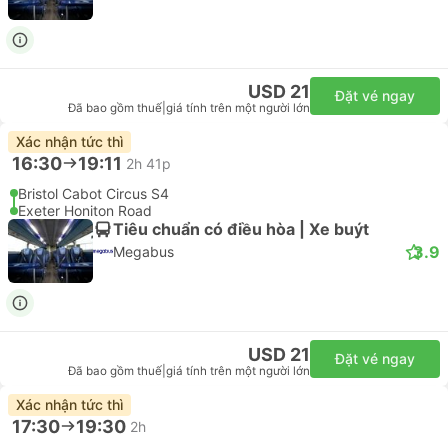
USD 21
Đặt vé ngay
Đã bao gồm thuế
|
giá tính trên một người lớn
Xác nhận tức thì
16:30
19:11
2h 41p
Bristol Cabot Circus S4
Exeter Honiton Road
Tiêu chuẩn có điều hòa | Xe buýt
3.9
Megabus
USD 21
Đặt vé ngay
Đã bao gồm thuế
|
giá tính trên một người lớn
Xác nhận tức thì
17:30
19:30
2h