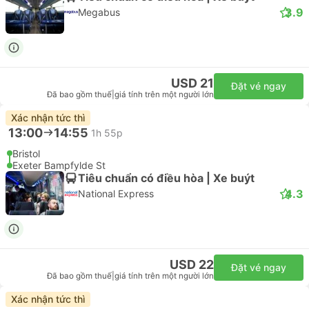
3.9
Megabus
USD 21
Đặt vé ngay
Đã bao gồm thuế
|
giá tính trên một người lớn
Xác nhận tức thì
13:00
14:55
1h 55p
Bristol
Exeter Bampfylde St
Tiêu chuẩn có điều hòa | Xe buýt
4.3
National Express
USD 22
Đặt vé ngay
Đã bao gồm thuế
|
giá tính trên một người lớn
Xác nhận tức thì