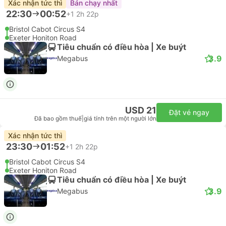
Xác nhận tức thì
Bán chạy nhất
22:30
00:52
+1
2h 22p
Bristol Cabot Circus S4
Exeter Honiton Road
Tiêu chuẩn có điều hòa | Xe buýt
3.9
Megabus
USD 21
Đặt vé ngay
Đã bao gồm thuế
|
giá tính trên một người lớn
Xác nhận tức thì
23:30
01:52
+1
2h 22p
Bristol Cabot Circus S4
Exeter Honiton Road
Tiêu chuẩn có điều hòa | Xe buýt
3.9
Megabus