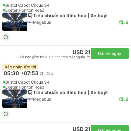
Bristol Cabot Circus S4
Exeter Honiton Road
Tiêu chuẩn có điều hòa | Xe buýt
3.9
Megabus
USD 21
Đặt vé ngay
Đã bao gồm thuế
|
giá tính trên một người lớn
Xác nhận tức thì
05:30
07:53
2h 23p
Bristol Cabot Circus S4
Exeter Honiton Road
Tiêu chuẩn có điều hòa | Xe buýt
3.9
Megabus
USD 21
Đặt vé ngay