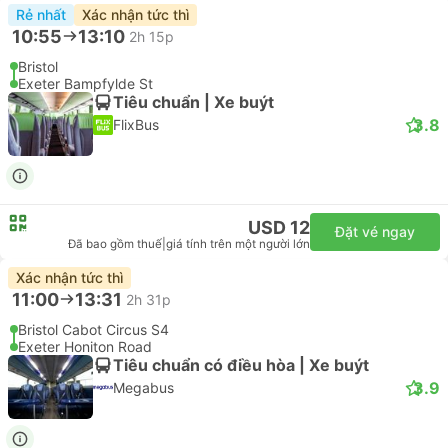
Rẻ nhất
Xác nhận tức thì
10:55
13:10
2h 15p
Bristol
Exeter Bampfylde St
Tiêu chuẩn | Xe buýt
3.8
FlixBus
USD 12
Đặt vé ngay
Đã bao gồm thuế
|
giá tính trên một người lớn
Xác nhận tức thì
11:00
13:31
2h 31p
Bristol Cabot Circus S4
Exeter Honiton Road
Tiêu chuẩn có điều hòa | Xe buýt
3.9
Megabus