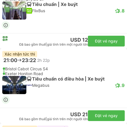
Tiêu chuẩn | Xe buýt
3.8
FlixBus
USD 12
Đặt vé ngay
Đã bao gồm thuế
|
giá tính trên một người lớn
Xác nhận tức thì
21:00
23:22
2h 22p
Bristol Cabot Circus S4
Exeter Honiton Road
Tiêu chuẩn có điều hòa | Xe buýt
3.9
Megabus
USD 21
Đặt vé ngay
Đã bao gồm thuế
|
giá tính trên một người lớn