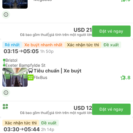
USD 21
Đặt vé ngay
Đã bao gồm thuế
|
giá tính trên một người lớn
Rẻ nhất
Xe buýt nhanh nhất
Xác nhận tức thì
Đề xuất
03:15
05:05
1h 50p
Bristol
Exeter Bampfylde St
Tiêu chuẩn | Xe buýt
3.8
FlixBus
USD 12
Đặt vé ngay
Đã bao gồm thuế
|
giá tính trên một người lớn
Xác nhận tức thì
Đề xuất
03:30
05:44
2h 14p