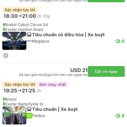
Đã bao gồm thuế
|
giá tính trên một người lớn
Xác nhận tức thì
18:30
21:00
2h 30p
Bristol Cabot Circus S4
Exeter Honiton Road
Tiêu chuẩn có điều hòa | Xe buýt
3.9
Megabus
USD 21
Đặt vé ngay
Đã bao gồm thuế
|
giá tính trên một người lớn
Xác nhận tức thì
Bán chạy nhất
19:25
21:25
2h
Bristol
Exeter Bampfylde St
Tiêu chuẩn | Xe buýt
3.8
FlixBus