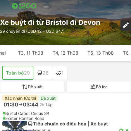
Xe buýt đi từ Bristol đi Devon
29 chuyến đi (USD 12 – USD 647)
mai
T3, 11 Th08
T4, 12 Th08
T5, 13 Th08
T6,
Toàn bộ
29
28
1
Đề xuất
Bộ lọc
Xác nhận tức thì
Đề xuất
01:30
03:44
2h 14p
Bristol Cabot Circus S4
Exeter Honiton Road
Tiêu chuẩn có điều hòa | Xe buýt
3.9
Megabus