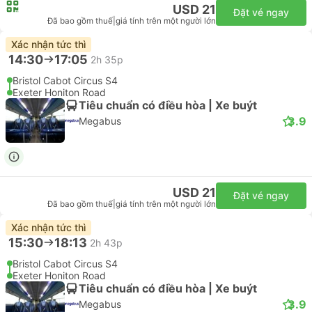
USD 21
Đặt vé ngay
Đã bao gồm thuế
|
giá tính trên một người lớn
Xác nhận tức thì
14:30
17:05
2h 35p
Bristol Cabot Circus S4
Exeter Honiton Road
Tiêu chuẩn có điều hòa | Xe buýt
3.9
Megabus
USD 21
Đặt vé ngay
Đã bao gồm thuế
|
giá tính trên một người lớn
Xác nhận tức thì
15:30
18:13
2h 43p
Bristol Cabot Circus S4
Exeter Honiton Road
Tiêu chuẩn có điều hòa | Xe buýt
3.9
Megabus