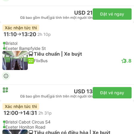
USD 21
Đặt vé ngay
Đã bao gồm thuế
|
giá tính trên một người lớn
Xác nhận tức thì
11:10
13:20
2h 10p
Bristol
Exeter Bampfylde St
Tiêu chuẩn | Xe buýt
3.8
FlixBus
USD 13
Đặt vé ngay
Đã bao gồm thuế
|
giá tính trên một người lớn
Xác nhận tức thì
12:00
14:31
2h 31p
Bristol Cabot Circus S4
Exeter Honiton Road
Tiêu chuẩn có điều hòa | Xe buýt