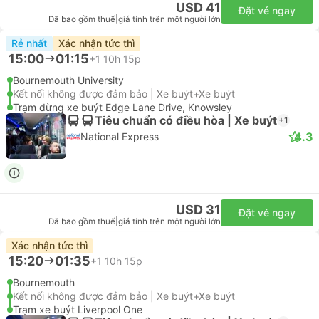
USD 41
Đặt vé ngay
Đã bao gồm thuế
|
giá tính trên một người lớn
Rẻ nhất
Xác nhận tức thì
15:00
01:15
+1
10h 15p
Bournemouth University
Kết nối không được đảm bảo | Xe buýt+Xe buýt
Trạm dừng xe buýt Edge Lane Drive, Knowsley
Tiêu chuẩn có điều hòa | Xe buýt
+1
4.3
National Express
USD 31
Đặt vé ngay
Đã bao gồm thuế
|
giá tính trên một người lớn
Xác nhận tức thì
15:20
01:35
+1
10h 15p
Bournemouth
Kết nối không được đảm bảo | Xe buýt+Xe buýt
Trạm xe buýt Liverpool One