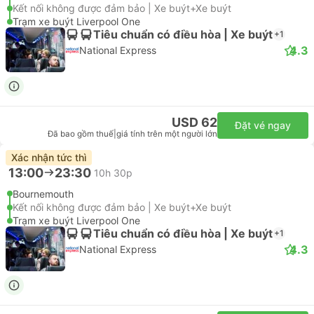
Kết nối không được đảm bảo | Xe buýt+Xe buýt
Trạm xe buýt Liverpool One
Tiêu chuẩn có điều hòa | Xe buýt
+1
4.3
National Express
USD 62
Đặt vé ngay
Đã bao gồm thuế
|
giá tính trên một người lớn
Xác nhận tức thì
13:00
23:30
10h 30p
Bournemouth
Kết nối không được đảm bảo | Xe buýt+Xe buýt
Trạm xe buýt Liverpool One
Tiêu chuẩn có điều hòa | Xe buýt
+1
4.3
National Express