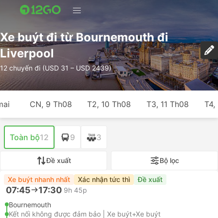
Xe buýt đi từ Bournemouth đi
Liverpool
12 chuyến đi (USD 31 – USD 2439)
mai
CN, 9 Th08
T2, 10 Th08
T3, 11 Th08
T4,
Toàn bộ
12
9
3
Đề xuất
Bộ lọc
Xe buýt nhanh nhất
Xác nhận tức thì
Đề xuất
07:45
17:30
9h 45p
Bournemouth
Kết nối không được đảm bảo | Xe buýt+Xe buýt