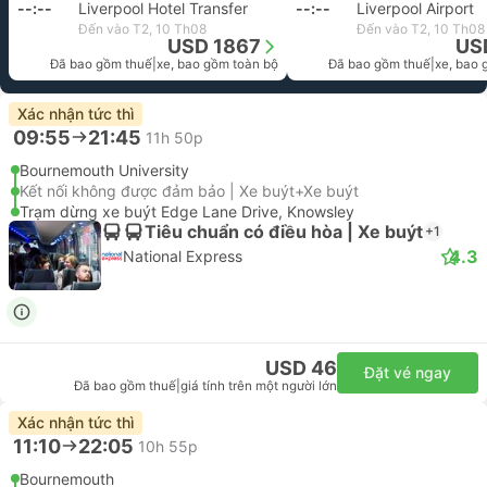
--:--
Liverpool Hotel Transfer
--:--
Liverpool Airport
Đến vào T2, 10 Th08
Đến vào T2, 10 Th08
USD 1867
US
Đã bao gồm thuế
|
xe, bao gồm toàn bộ
Đã bao gồm thuế
|
xe, bao 
Xác nhận tức thì
09:55
21:45
11h 50p
Bournemouth University
Kết nối không được đảm bảo | Xe buýt+Xe buýt
Trạm dừng xe buýt Edge Lane Drive, Knowsley
Tiêu chuẩn có điều hòa | Xe buýt
+1
4.3
National Express
USD 46
Đặt vé ngay
Đã bao gồm thuế
|
giá tính trên một người lớn
Xác nhận tức thì
11:10
22:05
10h 55p
Bournemouth