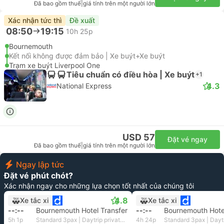
Đã bao gồm thuế
|
giá tính trên một người lớn
Xác nhận tức thì
Đề xuất
08:50
19:15
10h 25p
Bournemouth
Kết nối không được đảm bảo | Xe buýt+Xe buýt
Trạm xe buýt Liverpool One
Tiêu chuẩn có điều hòa | Xe buýt
+1
4.3
National Express
USD 57
Đặt vé ngay
Đã bao gồm thuế
|
giá tính trên một người lớn
Ngay lập tức
Đặt vé phút chót?
Xác nhận ngay cho những lựa chọn tốt nhất của chúng tôi
4.8
Xe tắc xi
Xe tắc xi
--:--
Bournemouth Hotel Transfer
--:--
Bournemouth Hotel
5h 1p
Standard 3pax | Daytrip private transfer with English speaking driver
4h 24p