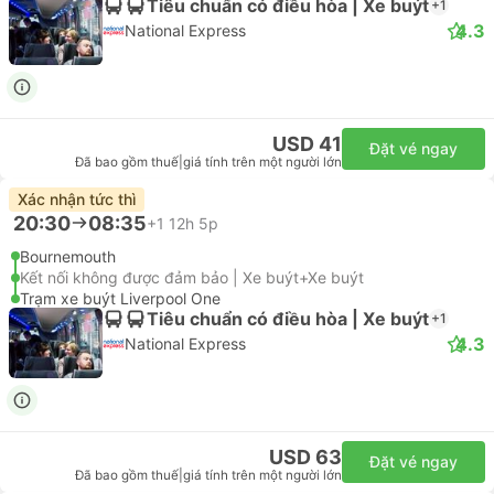
Tiêu chuẩn có điều hòa | Xe buýt
+1
4.3
National Express
USD 41
Đặt vé ngay
Đã bao gồm thuế
|
giá tính trên một người lớn
Xác nhận tức thì
20:30
08:35
+1
12h 5p
Bournemouth
Kết nối không được đảm bảo | Xe buýt+Xe buýt
Trạm xe buýt Liverpool One
Tiêu chuẩn có điều hòa | Xe buýt
+1
4.3
National Express
USD 63
Đặt vé ngay
Đã bao gồm thuế
|
giá tính trên một người lớn