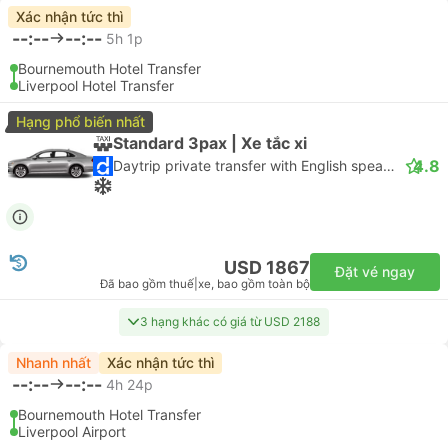
Xác nhận tức thì
--:--
--:--
5h 1p
Bournemouth Hotel Transfer
Liverpool Hotel Transfer
Hạng phổ biến nhất
Standard 3pax | Xe tắc xi
4.8
Daytrip private transfer with English speaking driver
USD 1867
Đặt vé ngay
Đã bao gồm thuế
|
xe, bao gồm toàn bộ
3 hạng khác có giá từ USD 2188
Nhanh nhất
Xác nhận tức thì
--:--
--:--
4h 24p
Bournemouth Hotel Transfer
Liverpool Airport