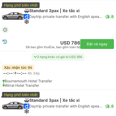
Hạng phổ biến nhất
Standard 3pax | Xe tắc xi
4.8
Daytrip private transfer with English speaking driver
USD 786
Đặt vé ngay
Đã bao gồm thuế
|
xe, bao gồm toàn bộ
3 hạng khác có giá từ USD 956
Xác nhận tức thì
--:--
--:--
4h 34p
Bournemouth Hotel Transfer
Wirral Hotel Transfer
Hạng phổ biến nhất
Standard 3pax | Xe tắc xi
4.8
Daytrip private transfer with English speaking driver