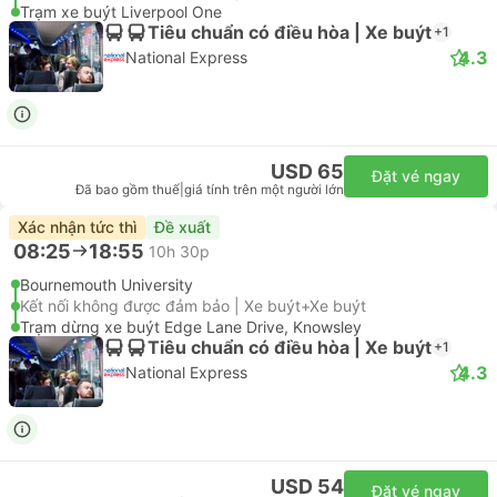
Trạm xe buýt Liverpool One
Tiêu chuẩn có điều hòa | Xe buýt
+1
4.3
National Express
USD 65
Đặt vé ngay
Đã bao gồm thuế
|
giá tính trên một người lớn
Xác nhận tức thì
Đề xuất
08:25
18:55
10h 30p
Bournemouth University
Kết nối không được đảm bảo | Xe buýt+Xe buýt
Trạm dừng xe buýt Edge Lane Drive, Knowsley
Tiêu chuẩn có điều hòa | Xe buýt
+1
4.3
National Express
USD 54
Đặt vé ngay