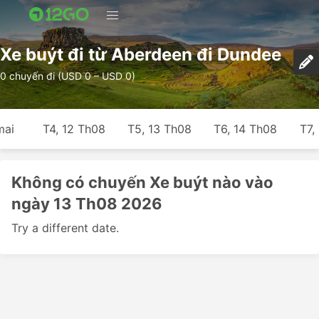
Xe buýt đi từ Aberdeen đi Dundee
0 chuyến đi (USD 0 – USD 0)
mai
T4, 12 Th08
T5, 13 Th08
T6, 14 Th08
T7,
Không có chuyến Xe buýt nào vào
ngày 13 Th08 2026
Try a different date.