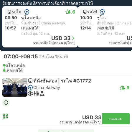
ยืนยันการจองทันทีสำหรับตัวเลือกที่เราคัดสรรมาให้
4.6
รถไฟ
รถไฟ
08:50
ซูโจวเหนือ
10:00
ซูโจว
2ชั่วโมง 7นาที
ที่นั่งชั้นสอง | China Railway
2ชั่วโมง 14นาที
ที่นั่งชั้นสอง | China R
10:57
เหอเฝยใต้
12:14
เหอเฝยใต้
ถึงวันที่ พุธ, 12 ส.ค.
ถึงวันที่ พุธ, 12 ส.ค.
USD 33
U
รวมภาษีแล้ว
|
ต่อคน (ผู้ใหญ่)
รวมภาษีแล้ว
|
ต
07:00
09:15
2ชั่วโมง 15นาที
ซูโจวเหนือ
เหอเฝยใต้
ที่นั่งชั้นสอง | รถไฟ #G1772
4.6
China Railway
USD 33
จองเลย
รวมภาษีแล้ว
|
ต่อคน (ผู้ใหญ่)