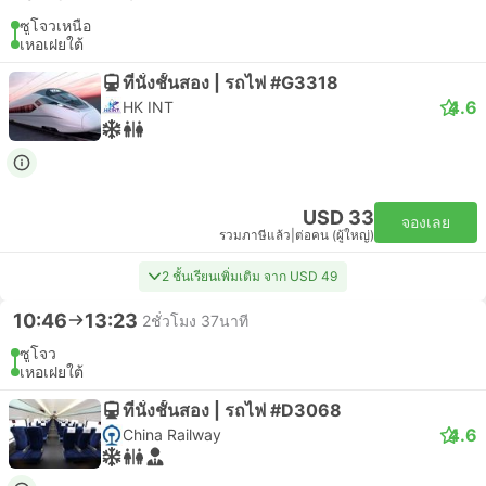
ซูโจวเหนือ
เหอเฝยใต้
ที่นั่งชั้นสอง | รถไฟ #G3318
4.6
HK INT
USD 33
จองเลย
รวมภาษีแล้ว
|
ต่อคน (ผู้ใหญ่)
2 ชั้นเรียนเพิ่มเติม จาก USD 49
10:46
13:23
2ชั่วโมง 37นาที
ซูโจว
เหอเฝยใต้
ที่นั่งชั้นสอง | รถไฟ #D3068
4.6
China Railway