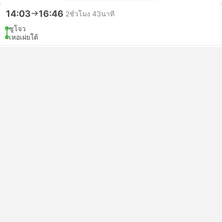
14:03
16:46
2ชั่วโมง 43นาที
ซูโจว
เหอเฝยใต้
ที่นั่งชั้นสอง | รถไฟ #G3382
4.6
HK INT
USD 35
จองเลย
รวมภาษีแล้ว
|
ต่อคน (ผู้ใหญ่)
2 ชั้นเรียนเพิ่มเติม จาก USD 51
14:33
16:59
2ชั่วโมง 26นาที
ซูโจว
เหอเฝยใต้
ที่นั่งชั้นสอง | รถไฟ #D3006
4.6
China Railway