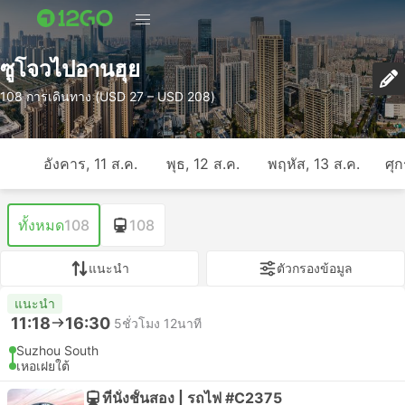
ซูโจวไปอานฮุย
108 การเดินทาง (USD 27 – USD 208)
อังคาร, 11 ส.ค.
พุธ, 12 ส.ค.
พฤหัส, 13 ส.ค.
ศุก
ทั้งหมด
108
108
แนะนำ
ตัวกรองข้อมูล
แนะนำ
11:18
16:30
5ชั่วโมง 12นาที
Suzhou South
เหอเฝยใต้
ที่นั่งชั้นสอง | รถไฟ #C2375