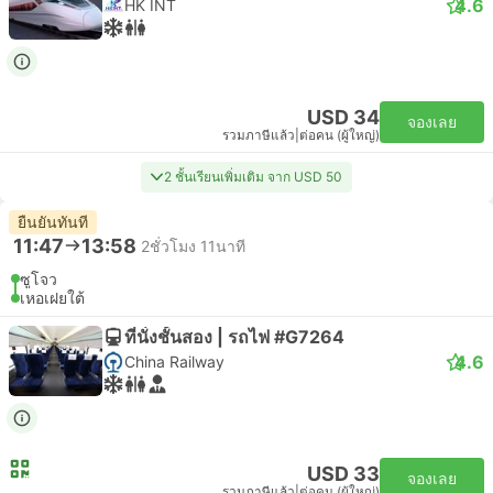
4.6
HK INT
USD 34
จองเลย
รวมภาษีแล้ว
|
ต่อคน (ผู้ใหญ่)
2 ชั้นเรียนเพิ่มเติม จาก USD 50
ยืนยันทันที
11:47
13:58
2ชั่วโมง 11นาที
ซูโจว
เหอเฝยใต้
ที่นั่งชั้นสอง | รถไฟ #G7264
4.6
China Railway
USD 33
จองเลย
รวมภาษีแล้ว
|
ต่อคน (ผู้ใหญ่)