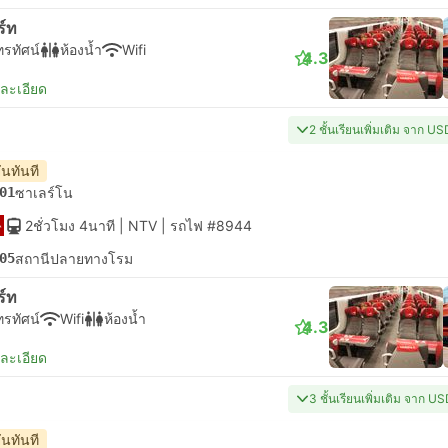
ร์ท
ทรทัศน์
ห้องน้ำ
Wifi
4.3
ยละเอียด
2 ชั้นเรียนเพิ่มเติม จาก U
ันทันที
01
ซาเลร์โน
2ชั่วโมง 4นาที
| NTV
|
รถไฟ #8944
05
สถานีปลายทางโรม
ร์ท
ทรทัศน์
Wifi
ห้องน้ำ
4.3
ยละเอียด
3 ชั้นเรียนเพิ่มเติม จาก U
ันทันที