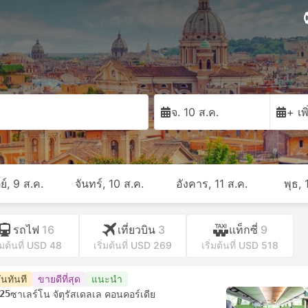
จ. 10 ส.ค.
+ เพ
ย์, 9 ส.ค.
จันทร์, 10 ส.ค.
อังคาร, 11 ส.ค.
พุธ, 
รถไฟ
16
เที่ยวบิน
3
แท็กซี่
9
ิ่มต้นที่ USD 48
เริ่มต้นที่ USD 269
เริ่มต้นที่ USD 518
ันทันที
ขายดีที่สุด
แนะนำ
25
ซาเลร์โน จัตุรัสเดลเล คอนคอร์เดีย