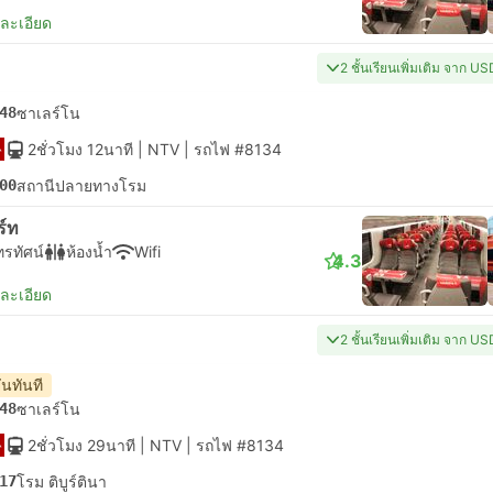
ยละเอียด
2 ชั้นเรียนเพิ่มเติม จาก U
48
ซาเลร์โน
2ชั่วโมง 12นาที
| NTV
|
รถไฟ #8134
00
สถานีปลายทางโรม
ร์ท
ทรทัศน์
ห้องน้ำ
Wifi
4.3
ยละเอียด
2 ชั้นเรียนเพิ่มเติม จาก U
ันทันที
48
ซาเลร์โน
2ชั่วโมง 29นาที
| NTV
|
รถไฟ #8134
17
โรม ติบูร์ตินา