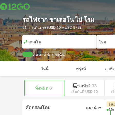
รถไฟจาก ซาเลอโน ไป โรม
61 การเดินทาง (USD 10 – USD 973)
ซาเลอโน
โรม
ค้นหาที่พักของฉัน
วันนี้
พรุ่งนี
อาทิต
รถทัวร์
33
ทั้งหมด
61
เริ่มต้นที่ USD 10
เร
ยืนย
คัดกรองโดย
แนะนำ
10: