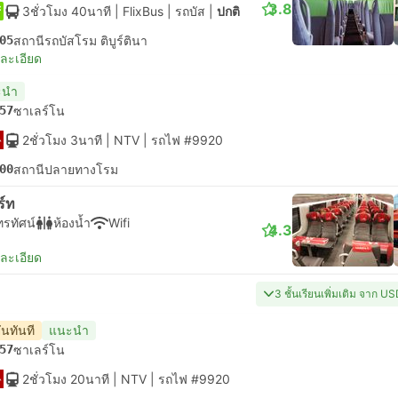
3.8
3ชั่วโมง 40นาที
| FlixBus
|
รถบัส
|
ปกติ
05
สถานีรถบัสโรม ติบูร์ตินา
ยละเอียด
ะนำ
57
ซาเลร์โน
2ชั่วโมง 3นาที
| NTV
|
รถไฟ #9920
00
สถานีปลายทางโรม
ร์ท
ทรทัศน์
ห้องน้ำ
Wifi
4.3
ยละเอียด
3 ชั้นเรียนเพิ่มเติม จาก U
ันทันที
แนะนำ
57
ซาเลร์โน
2ชั่วโมง 20นาที
| NTV
|
รถไฟ #9920