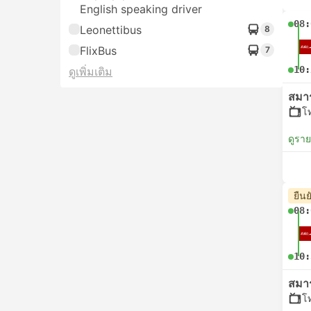
English speaking driver
08:
Leonettibus
8
FlixBus
7
10:
ดูเพิ่มเติม
สมา
โ
ดูรา
ยืนย
08:
10:
สมา
โ