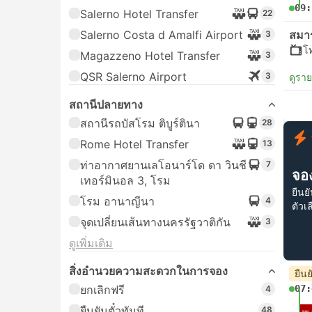
09:
Salerno Hotel Transfer
22
Salerno Costa d Amalfi Airport
สมา
3
โ
Magazzeno Hotel Transfer
3
QSR Salerno Airport
3
ดูรา
สถานีปลายทาง
สถานีรถบัสโรม ติบูร์ตินา
28
Rome Hotel Transfer
13
ท่าอากาศยานเลโอนาร์โด ดา วินชี
7
จอง
เทอร์มินอล 3, โรม
ยืนย
โรม อานาญีนา
4
ตัวเ
จุดเปลี่ยนเส้นทางนครรัฐวาติกัน
3
ดูเพิ่มเติม
สิ่งอํานวยความสะดวกในการจอง
ยืนย
ยกเลิกฟรี
07:
4
ยืนยันตั๋วทันที
48