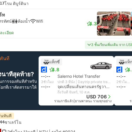
17
โรม ติบูร์ตินา
ร์ท
ทรทัศน์
ห้องน้ำ
Wifi
4.3
ยละเอียด
3 ชั้นเรียนเพิ่มเติม จาก U
ทันที
แท็กซี่
แท็ก
4.8
4
นาทีสุดท้าย?
--:--
Salerno Hotel Transfer
--:--
ันการจองทันทีสำหรับ
3ชั่วโมง
ปกติ 3 ที่นั่ง | Daytrip private transfer with English speaking driver
2ชั่วโมง 52นาที
--:--
จุดเปลี่ยนเส้นทางนครรัฐวาติกัน
--:--
ลือกที่เราคัดสรรมาให้
ถึงวันที่ จันทร์, 10 ส.ค.
USD 706
รวมภาษีแล้ว
|
ยานพาหนะ รวมทุกอย่าง
ร
ันทันที
44
ซาเลร์โน
2ชั่วโมง 11นาที
| NTV
|
รถไฟ #9924