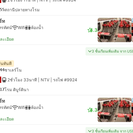
55
สถานีปลายทางโรม
ร์ท
ทรทัศน์
Wifi
ห้องน้ำ
4.3
ยละเอียด
3 ชั้นเรียนเพิ่มเติม จาก U
ันทันที
44
ซาเลร์โน
2ชั่วโมง 33นาที
| NTV
|
รถไฟ #9924
17
โรม ติบูร์ตินา
ร์ท
ทรทัศน์
Wifi
ห้องน้ำ
4.3
ยละเอียด
3 ชั้นเรียนเพิ่มเติม จาก U