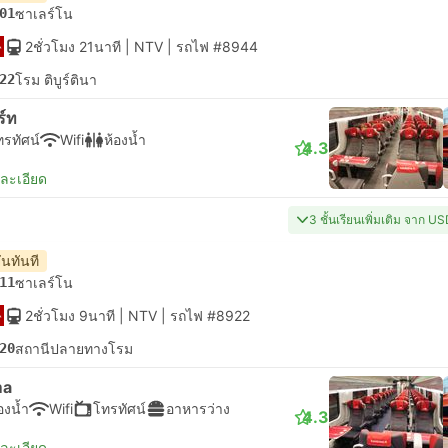
01
ซาเลร์โน
2ชั่วโมง 21นาที
| NTV
|
รถไฟ #8944
22
โรม ติบูร์ตินา
ร์ท
ทรทัศน์
Wifi
ห้องน้ำ
4.3
ยละเอียด
3 ชั้นเรียนเพิ่มเติม จาก U
ันทันที
11
ซาเลร์โน
2ชั่วโมง 9นาที
| NTV
|
รถไฟ #8922
20
สถานีปลายทางโรม
ma
องน้ำ
Wifi
โทรทัศน์
อาหารว่าง
4.3
ยละเอียด