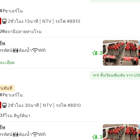
07
ซาเลร์โน
2ชั่วโมง 13นาที
| NTV
|
รถไฟ #8910
20
สถานีปลายทางโรม
ร์ท
ทรทัศน์
ห้องน้ำ
Wifi
4.3
ยละเอียด
4 ชั้นเรียนเพิ่มเติม จาก U
ันทันที
07
ซาเลร์โน
2ชั่วโมง 30นาที
| NTV
|
รถไฟ #8910
37
โรม ติบูร์ตินา
ร์ท
ทรทัศน์
ห้องน้ำ
Wifi
4.3