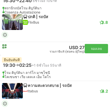
16:30
22:40
6ชั่วโมง 10นาที
สถานีรถบัสโรม ติบูร์ตินา
Cosenza Autostazione
ปกติ | รถบัส
3.8
FlixBus
USD 27
จองเลย
รวมภาษีแล้ว
|
ต่อคน (ผู้ใหญ่)
ยืนยันทันที
19:30
02:25
+1
6ชั่วโมง 55นาที
โรม ติบูร์ตินา ลาร์โก มาซโซนี
โคเซนซา เวีย เดลเล เอ็ม โดโร
ความสะดวกสบาย | รถบัส
4.2
Itabus