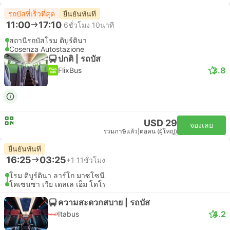
รถบัสที่เร็วที่สุด
ยืนยันทันที
11:00
17:10
6ชั่วโมง 10นาที
สถานีรถบัสโรม ติบูร์ตินา
Cosenza Autostazione
ปกติ | รถบัส
3.8
FlixBus
USD 29
จองเลย
รวมภาษีแล้ว
|
ต่อคน (ผู้ใหญ่)
ยืนยันทันที
16:25
03:25
+1
11ชั่วโมง
โรม ติบูร์ตินา ลาร์โก มาซโซนี
โคเซนซา เวีย เดลเล เอ็ม โดโร
ความสะดวกสบาย | รถบัส
4.2
Itabus