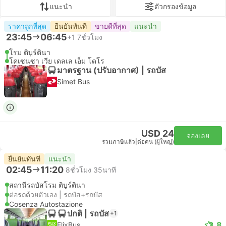
แนะนำ
ตัวกรองข้อมูล
ราคาถูกที่สุด
ยืนยันทันที
ขายดีที่สุด
แนะนำ
23:45
06:45
+1
7ชั่วโมง
โรม ติบูร์ตินา
โคเซนซา เวีย เดลเล เอ็ม โดโร
มาตรฐาน (ปรับอากาศ) | รถบัส
Simet Bus
USD 24
จองเลย
รวมภาษีแล้ว
|
ต่อคน (ผู้ใหญ่)
ยืนยันทันที
แนะนำ
02:45
11:20
8ชั่วโมง 35นาที
สถานีรถบัสโรม ติบูร์ตินา
ต่อรถด้วยตัวเอง | รถบัส+รถบัส
Cosenza Autostazione
ปกติ | รถบัส
+1
3.8
FlixBus