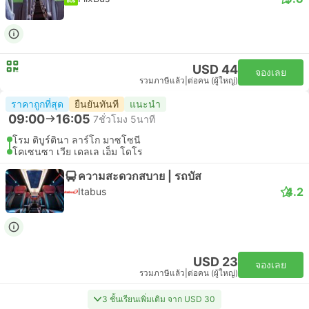
USD 44
จองเลย
รวมภาษีแล้ว
|
ต่อคน (ผู้ใหญ่)
ราคาถูกที่สุด
ยืนยันทันที
แนะนำ
09:00
16:05
7ชั่วโมง 5นาที
โรม ติบูร์ตินา ลาร์โก มาซโซนี
โคเซนซา เวีย เดลเล เอ็ม โดโร
ความสะดวกสบาย | รถบัส
4.2
Itabus
USD 23
จองเลย
รวมภาษีแล้ว
|
ต่อคน (ผู้ใหญ่)
3 ชั้นเรียนเพิ่มเติม จาก USD 30