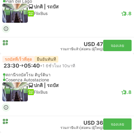
Pian del Lago
ปกติ | รถบัส
3.8
FlixBus
USD 47
จองเลย
รวมภาษีแล้ว
|
ต่อคน (ผู้ใหญ่)
รถบัสที่เร็วที่สุด
ยืนยันทันที
23:30
05:40
+1
6ชั่วโมง 10นาที
สถานีรถบัสโรม ติบูร์ตินา
Cosenza Autostazione
ปกติ | รถบัส
3.8
FlixBus
USD 36
จองเลย
รวมภาษีแล้ว
|
ต่อคน (ผู้ใหญ่)