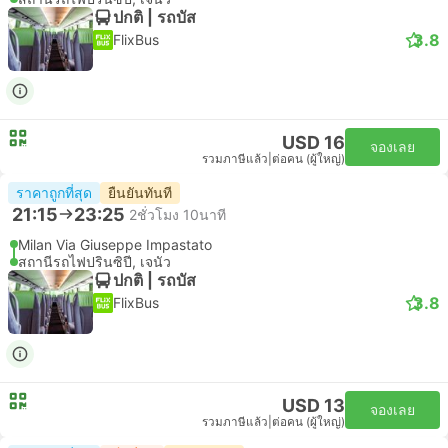
ปกติ | รถบัส
3.8
FlixBus
USD 16
จองเลย
รวมภาษีแล้ว
|
ต่อคน (ผู้ใหญ่)
ราคาถูกที่สุด
ยืนยันทันที
21:15
23:25
2ชั่วโมง 10นาที
Milan Via Giuseppe Impastato
สถานีรถไฟปรินซิปี, เจนัว
ปกติ | รถบัส
3.8
FlixBus
USD 13
จองเลย
รวมภาษีแล้ว
|
ต่อคน (ผู้ใหญ่)