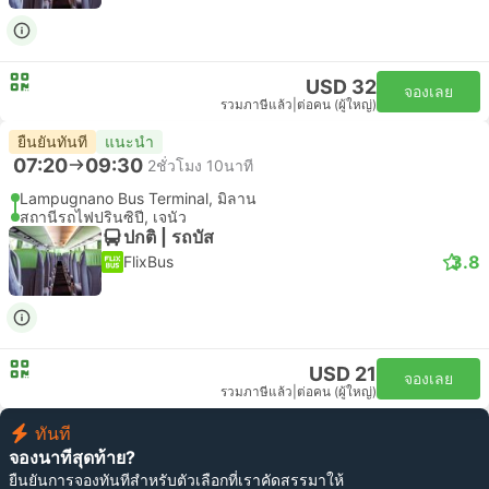
USD 32
จองเลย
รวมภาษีแล้ว
|
ต่อคน (ผู้ใหญ่)
ยืนยันทันที
แนะนำ
07:20
09:30
2ชั่วโมง 10นาที
Lampugnano Bus Terminal, มิลาน
สถานีรถไฟปรินซิปี, เจนัว
ปกติ | รถบัส
3.8
FlixBus
USD 21
จองเลย
รวมภาษีแล้ว
|
ต่อคน (ผู้ใหญ่)
ทันที
จองนาทีสุดท้าย?
ยืนยันการจองทันทีสำหรับตัวเลือกที่เราคัดสรรมาให้