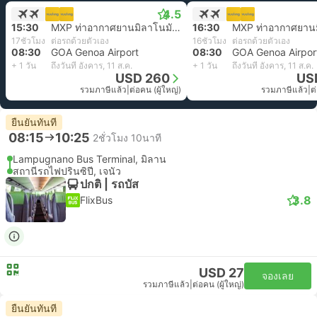
4.5
15:30
MXP ท่าอากาศยานมิลาโนมัลเปนซา
16:30
17ชั่วโมง
ต่อรถด้วยตัวเอง
16ชั่วโมง
ต่อรถด้วยตัวเอง
08:30
GOA Genoa Airport
08:30
GOA Genoa Airpor
+ 1 วัน
ถึงวันที่ อังคาร, 11 ส.ค.
+ 1 วัน
ถึงวันที่ อังคาร, 11 ส.ค.
USD 260
US
รวมภาษีแล้ว
|
ต่อคน (ผู้ใหญ่)
รวมภาษีแล้ว
|
ต
ยืนยันทันที
08:15
10:25
2ชั่วโมง 10นาที
Lampugnano Bus Terminal, มิลาน
สถานีรถไฟปรินซิปี, เจนัว
ปกติ | รถบัส
3.8
FlixBus
USD 27
จองเลย
รวมภาษีแล้ว
|
ต่อคน (ผู้ใหญ่)
ยืนยันทันที