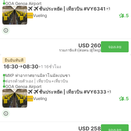
GOA Genoa Airport
ชั้นประหยัด | เที่ยวบิน #VY6341
+1
4.5
Vueling
USD 260
จองเลย
รวมภาษีแล้ว
|
ต่อคน (ผู้ใหญ่)
ยืนยันทันที
16:30
08:30
+1
16ชั่วโมง
MXP ท่าอากาศยานมิลาโนมัลเปนซา
ต่อรถด้วยตัวเอง | เที่ยวบิน+เที่ยวบิน
GOA Genoa Airport
ชั้นประหยัด | เที่ยวบิน #VY6333
+1
4.5
Vueling
USD 258
จองเลย