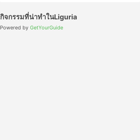
กิจกรรมที่น่าทำในLiguria
Powered by
GetYourGuide
กำหนดเวลา Train จาก มิลาน ไปยัง เจนัว
ผู้ให้บริการ
ชั้นโดยสาร
เวลาออกเดินทาง
เวลาเดินท