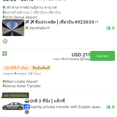
LIN ท่าอากาศยานมิลาน ลานาเต
ต่อรถด้วยตัวเอง | เที่ยวบิน+เที่ยวบิน
GOA Genoa Airport
ชั้นประหยัด | เที่ยวบิน #XZ2635
+1
4.0
AeroItalia
+1
USD 211
จองเลย
รวมภาษีแล้ว
|
ต่อคน (ผู้ใหญ่)
แท็กซี่ที่เร็วที่สุด
ยืนยันทันที
--:--
--:--
2ชั่วโมง
Milan Linate Airport
Genoa Hotel Transfer
คลาสยอดนิยม
ปกติ 3 ที่นั่ง | แท็กซี่
4.8
Daytrip private transfer with English speaking driver