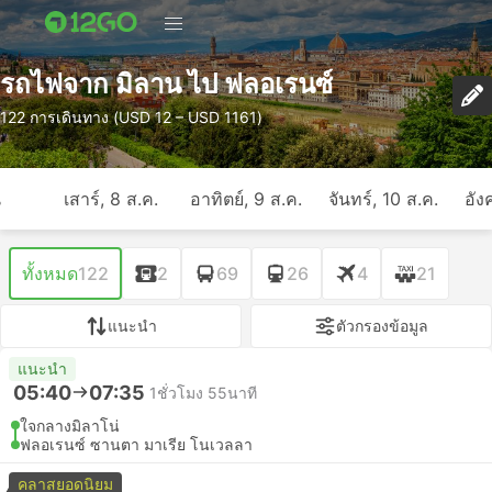
รถไฟจาก มิลาน ไป ฟลอเรนซ์
122 การเดินทาง (USD 12 – USD 1161)
ี
เสาร์, 8 ส.ค.
อาทิตย์, 9 ส.ค.
จันทร์, 10 ส.ค.
อัง
ทั้งหมด
122
2
69
26
4
21
แนะนำ
ตัวกรองข้อมูล
แนะนำ
05:40
07:35
1ชั่วโมง 55นาที
ใจกลางมิลาโน่
ฟลอเรนซ์ ซานตา มาเรีย โนเวลลา
คลาสยอดนิยม