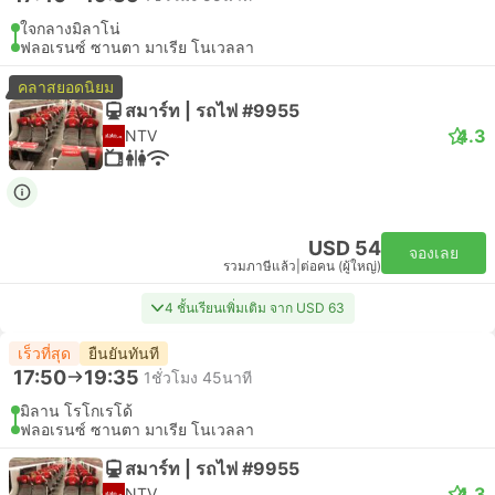
ใจกลางมิลาโน่
ฟลอเรนซ์ ซานตา มาเรีย โนเวลลา
คลาสยอดนิยม
สมาร์ท | รถไฟ #9955
4.3
NTV
USD 54
จองเลย
รวมภาษีแล้ว
|
ต่อคน (ผู้ใหญ่)
4 ชั้นเรียนเพิ่มเติม จาก USD 63
เร็วที่สุด
ยืนยันทันที
17:50
19:35
1ชั่วโมง 45นาที
มิลาน โรโกเรโด้
ฟลอเรนซ์ ซานตา มาเรีย โนเวลลา
สมาร์ท | รถไฟ #9955
4.3
NTV