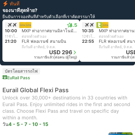
ทันที
จองนาทีสุดท้าย?
ยืนยันการจองทันทีสำหรับตัวเลือกที่เราคัดสรรมาให้
4.5
10:00
MXP ท่าอากาศยานมิลาโนมัลเปนซา
10:35
11ชั่วโมง 20นาที
ต่อรถด้วยตัวเอง
12ชั่วโมง 20นาที
ต่อรถด้วยตัวเอง
21:20
FLR ฟลอเรนซ์ สนามบิน
22:55
FLR ฟลอเรนซ์ สนา
ถึงวันที่ อาทิตย์, 9 ส.ค.
ถึงวันที่ อาทิตย์, 9 ส.ค.
USD 296
US
รวมภาษีแล้ว
|
ต่อคน (ผู้ใหญ่)
รวมภาษีแล้ว
|
ต
บัตรโดยสารรถไฟ
EuRail Pass
Eurail Global Flexi Pass
Unlock over 30,000+ destinations in 33 countries with
Eurail Pass. Enjoy unlimited rides in the first and second
class. Choose Flexi Pass and travel on specific day
within a month.
วัน
4 - 5 - 7 - 10 - 15