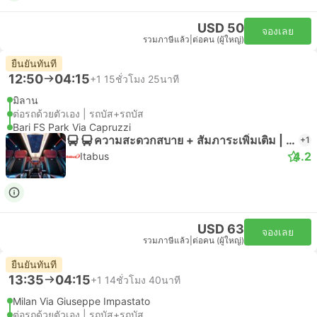
USD 50
จองเลย
รวมภาษีแล้ว
|
ต่อคน (ผู้ใหญ่)
ยืนยันทันที
12:50
04:15
+1
15ชั่วโมง 25นาที
มิลาน
ต่อรถด้วยตัวเอง | รถบัส+รถบัส
Bari FS Park Via Capruzzi
ความสะดวกสบาย + สัมภาระเพิ่มเติม | รถบัส
+1
4.2
Itabus
USD 63
จองเลย
รวมภาษีแล้ว
|
ต่อคน (ผู้ใหญ่)
ยืนยันทันที
13:35
04:15
+1
14ชั่วโมง 40นาที
Milan Via Giuseppe Impastato
ต่อรถด้วยตัวเอง | รถบัส+รถบัส