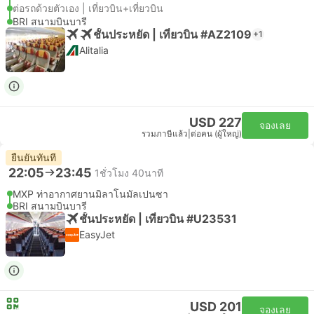
ต่อรถด้วยตัวเอง | เที่ยวบิน+เที่ยวบิน
BRI สนามบินบารี
ชั้นประหยัด | เที่ยวบิน #AZ2109
+1
Alitalia
USD 227
จองเลย
รวมภาษีแล้ว
|
ต่อคน (ผู้ใหญ่)
ยืนยันทันที
22:05
23:45
1ชั่วโมง 40นาที
MXP ท่าอากาศยานมิลาโนมัลเปนซา
BRI สนามบินบารี
ชั้นประหยัด | เที่ยวบิน #U23531
EasyJet
USD 201
จองเลย