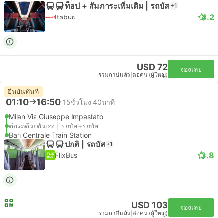
ท็อป + สัมภาระเพิ่มเติม | รถบัส
+1
4.2
Itabus
USD 72
จองเลย
รวมภาษีแล้ว
|
ต่อคน (ผู้ใหญ่)
ยืนยันทันที
01:10
16:50
15ชั่วโมง 40นาที
Milan Via Giuseppe Impastato
ต่อรถด้วยตัวเอง | รถบัส+รถบัส
Bari Centrale Train Station
ปกติ | รถบัส
+1
3.8
FlixBus
USD 103
จองเลย
รวมภาษีแล้ว
|
ต่อคน (ผู้ใหญ่)