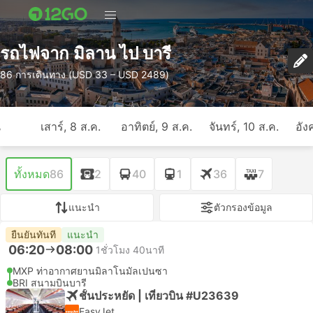
รถไฟจาก มิลาน ไป บารี
86 การเดินทาง (USD 33 – USD 2489)
ี
เสาร์, 8 ส.ค.
อาทิตย์, 9 ส.ค.
จันทร์, 10 ส.ค.
อัง
ทั้งหมด
86
2
40
1
36
7
แนะนำ
ตัวกรองข้อมูล
ยืนยันทันที
แนะนำ
06:20
08:00
1ชั่วโมง 40นาที
MXP ท่าอากาศยานมิลาโนมัลเปนซา
BRI สนามบินบารี
ชั้นประหยัด | เที่ยวบิน #U23639
EasyJet