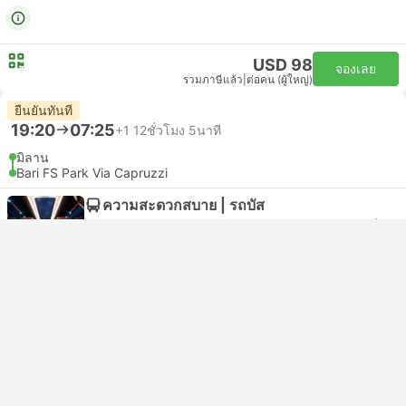
USD 98
จองเลย
รวมภาษีแล้ว
|
ต่อคน (ผู้ใหญ่)
ยืนยันทันที
19:20
07:25
+1
12ชั่วโมง 5นาที
มิลาน
Bari FS Park Via Capruzzi
ความสะดวกสบาย | รถบัส
4.2
Itabus
USD 41
จองเลย
รวมภาษีแล้ว
|
ต่อคน (ผู้ใหญ่)
3 ชั้นเรียนเพิ่มเติม จาก USD 47
ยืนยันทันที