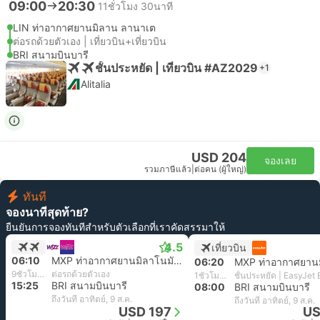
09:00
20:30
11ชั่วโมง 30นาที
LIN ท่าอากาศยานมิลาน ลานาเต
ต่อรถด้วยตัวเอง | เที่ยวบิน+เที่ยวบิน
BRI สนามบินบารี
ชั้นประหยัด | เที่ยวบิน #AZ2029
+1
Alitalia
USD 204
จองเลย
รวมภาษีแล้ว
|
ต่อคน (ผู้ใหญ่)
ทันที
จองนาทีสุดท้าย?
ยืนยันการจองทันทีสำหรับตัวเลือกที่เราคัดสรรมาให้
4.5
เที่ยวบิน
06:10
MXP ท่าอากาศยานมิลาโนมัลเปนซา
06:20
9ชั่วโมง 15นาที
ต่อรถด้วยตัวเอง
1ชั่วโมง 40นาที
ชั้นประหยัด | EasyJet
15:25
BRI สนามบินบารี
08:00
BRI สนามบินบารี
ถึงวันที่ อาทิตย์, 9 ส.ค.
ถึงวันที่ อาทิตย์, 9 ส.ค.
USD 197
US