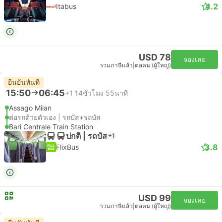
4.2
Itabus
USD 78
จองเลย
รวมภาษีแล้ว
|
ต่อคน (ผู้ใหญ่)
ยืนยันทันที
15:50
06:45
+1
14ชั่วโมง 55นาที
Assago Milan
ต่อรถด้วยตัวเอง | รถบัส+รถบัส
Bari Centrale Train Station
ปกติ | รถบัส
+1
3.8
FlixBus
USD 99
จองเลย
รวมภาษีแล้ว
|
ต่อคน (ผู้ใหญ่)