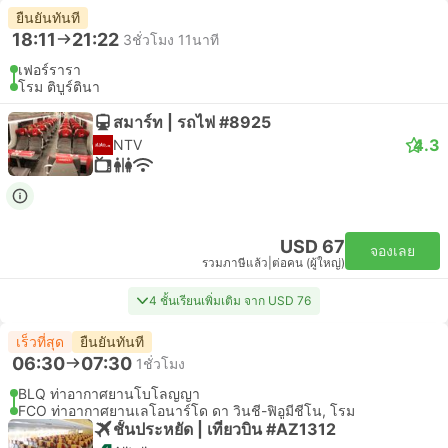
ยืนยันทันที
18:11
21:22
3ชั่วโมง 11นาที
เฟอร์รารา
โรม ติบูร์ตินา
สมาร์ท | รถไฟ #8925
4.3
NTV
USD 67
จองเลย
รวมภาษีแล้ว
|
ต่อคน (ผู้ใหญ่)
4 ชั้นเรียนเพิ่มเติม จาก USD 76
เร็วที่สุด
ยืนยันทันที
06:30
07:30
1ชั่วโมง
BLQ ท่าอากาศยานโบโลญญา
FCO ท่าอากาศยานเลโอนาร์โด ดา วินชี-ฟิอูมีชีโน, โรม
ชั้นประหยัด | เที่ยวบิน #AZ1312