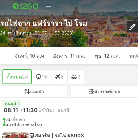
รถไฟจาก แฟร์รารา ไป โรม
24 การเดินทาง (USD 67 – USD 2323)
จันทร์, 10 ส.ค.
อังคาร, 11 ส.ค.
พุธ, 12 ส.ค.
พฤห
ทั้งหมด
24
15
6
3
แนะนำ
ตัวกรองข้อมูล
แนะนำ
08:11
11:30
3ชั่วโมง 19นาที
เฟอร์รารา
สถานีปลายทางโรม
สมาร์ท | รถไฟ #8903