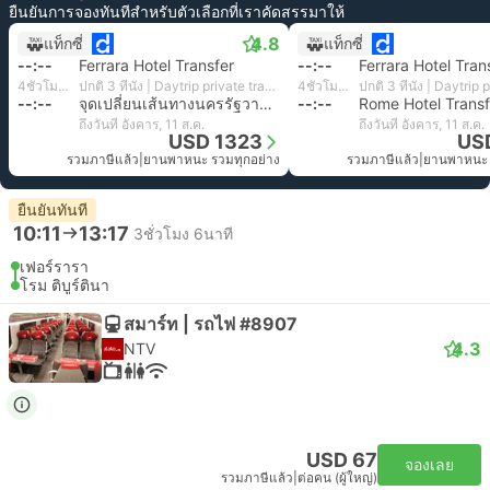
ยืนยันการจองทันทีสำหรับตัวเลือกที่เราคัดสรรมาให้
4.8
แท็กซี่
แท็กซี่
--:--
Ferrara Hotel Transfer
--:--
Ferrara Hotel Tran
4ชั่วโมง 28นาที
ปกติ 3 ที่นั่ง | Daytrip private transfer with English speaking driver
4ชั่วโมง 35นาที
--:--
จุดเปลี่ยนเส้นทางนครรัฐวาติกัน
--:--
Rome Hotel Transf
ถึงวันที่ อังคาร, 11 ส.ค.
ถึงวันที่ อังคาร, 11 ส.ค.
USD 1323
US
รวมภาษีแล้ว
|
ยานพาหนะ รวมทุกอย่าง
รวมภาษีแล้ว
|
ยานพาหนะ 
ยืนยันทันที
10:11
13:17
3ชั่วโมง 6นาที
เฟอร์รารา
โรม ติบูร์ตินา
สมาร์ท | รถไฟ #8907
4.3
NTV
USD 67
จองเลย
รวมภาษีแล้ว
|
ต่อคน (ผู้ใหญ่)