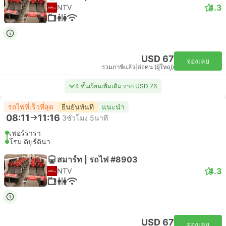
4.3
NTV
USD 67
จองเลย
รวมภาษีแล้ว
|
ต่อคน (ผู้ใหญ่)
4 ชั้นเรียนเพิ่มเติม จาก USD 76
รถไฟที่เร็วที่สุด
ยืนยันทันที
แนะนำ
08:11
11:16
3ชั่วโมง 5นาที
เฟอร์รารา
โรม ติบูร์ตินา
สมาร์ท | รถไฟ #8903
4.3
NTV
USD 67
จองเลย