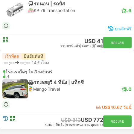
รถนอน | รถบัส
3.6
KP 79 Transportation
ยกเลิกฟรี
USD 41
จองเลย
รวมภาษีแล้ว
|
ต่อคน (ผู้ใหญ่)
เร็วที่สุด
ยืนยันทันที
--:--
--:--
14ชั่วโมง
โรงแรมใดๆ ในเวียงจันทร์
เว้
รถเอสยูวี 4 ที่นั่ง | แท็กซี่
5.0
Mango Travel
ลด US$40.67 วันนี้
USD 772
USD 813
จองเลย
รวมภาษีแล้ว
|
ยานพาหนะ รวมทุกอย่าง