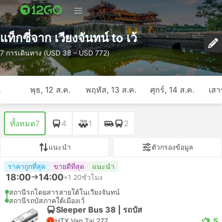
แท็กซี่จาก เวียงจันทน์ to เว้
7 การเดินทาง (USD 38 – USD 772)
ี
พุธ, 12 ส.ค.
พฤหัส, 13 ส.ค.
ศุกร์, 14 ส.ค.
เสาร
ทั้งหมด
7
4
1
2
แนะนำ
ตัวกรองข้อมูล
ราคาถูกที่สุด
ขายดีที่สุด
แนะนำ
18:00
14:00
+1
20ชั่วโมง
สถานีรถโดยสารสายใต้ในเวียงจันทน์
สถานีรถบัสภาคใต้เมืองเว้
Sleeper Bus 38 | รถบัส
3.5
HTX Van Tai 277