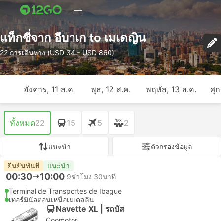
แท็กซี่จาก อีบาเก to เมเดญิน
22 การเดินทาง (USD 34 – USD 860)
อังคาร, 11 ส.ค.
พุธ, 12 ส.ค.
พฤหัส, 13 ส.ค.
ศุก
ทั้งหมด
22
15
5
2
แนะนำ
ตัวกรองข้อมูล
ยืนยันทันที
แนะนำ
00:30
10:00
9ชั่วโมง 30นาที
Terminal de Transportes de Ibague
เทอร์มินัลตอนเหนือเมเดลลิน
Navette XL | รถบัส
Coomotor