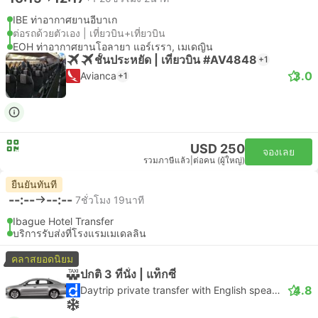
IBE ท่าอากาศยานอีบาเก
ต่อรถด้วยตัวเอง | เที่ยวบิน+เที่ยวบิน
EOH ท่าอากาศยานโอลายา แอร์เรรา, เมเดญิน
ชั้นประหยัด | เที่ยวบิน #AV4848
+1
3.0
Avianca
+1
USD 250
จองเลย
รวมภาษีแล้ว
|
ต่อคน (ผู้ใหญ่)
ยืนยันทันที
--:--
--:--
7ชั่วโมง 19นาที
Ibague Hotel Transfer
บริการรับส่งที่โรงแรมเมเดลลิน
คลาสยอดนิยม
ปกติ 3 ที่นั่ง | แท็กซี่
4.8
Daytrip private transfer with English speaking driver