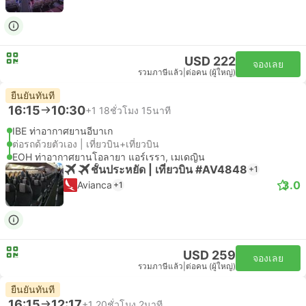
USD 222
จองเลย
รวมภาษีแล้ว
|
ต่อคน (ผู้ใหญ่)
ยืนยันทันที
16:15
10:30
+1
18ชั่วโมง 15นาที
IBE ท่าอากาศยานอีบาเก
ต่อรถด้วยตัวเอง | เที่ยวบิน+เที่ยวบิน
EOH ท่าอากาศยานโอลายา แอร์เรรา, เมเดญิน
ชั้นประหยัด | เที่ยวบิน #AV4848
+1
3.0
Avianca
+1
USD 259
จองเลย
รวมภาษีแล้ว
|
ต่อคน (ผู้ใหญ่)
ยืนยันทันที
16:15
12:17
+1
20ชั่วโมง 2นาที