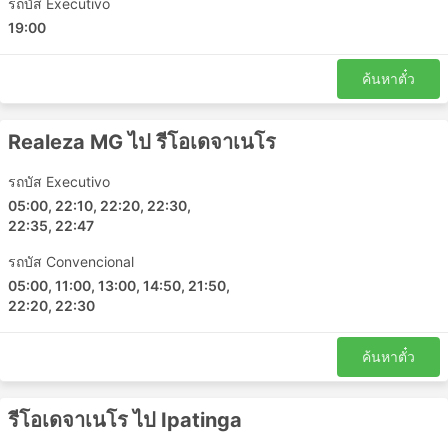
Governador Valadares - วิโตเรีย ดา คอนกิสต้า
รถบัส Executivo
19:00
Muriae - รีโอเดจาเนโร
Juiz de Fora - Campos dos Goytacazes
ค้นหาตั๋ว
Vila Velha - Juiz de Fora
Ipatinga - รีโอเดจาเนโร
รีโอเดจาเนโร - Ipanema
Realeza MG ไป รีโอเดจาเนโร
Viacao Rio Doce ราคาตั๋วและชั้นรถ
รถบัส Executivo
โดยสาร
05:00, 22:10, 22:20, 22:30,
22:35, 22:47
หนึ่งในสิ่งที่ดีที่สุดเกี่ยวกับการเดินทางด้วยรถบัสคือคุณ
รถบัส Convencional
สามารถปรับเปลี่ยนการเดินทางได้ตามความต้องการเพื่อความ
05:00, 11:00, 13:00, 14:50, 21:50,
เป็นส่วนตัวและความสะดวกสบายได้ ชั้นโดยสารและประเภท
22:20, 22:30
ของรถบัสที่แตกต่างกันตอบสนองความต้องการที่แตกต่างกัน
ของนักเดินทาง การเดินทางที่ถูกที่สุดมักให้บริการโดยรถ
ค้นหาตั๋ว
โดยสารระดับมาตรฐาน อาจแยกได้เป็น ท้องถิ่น ด่วน หรือ
ธรรมดา ต่างถือเป็นทางเลือกที่ดีสำหรับการเดินทางระยะสั้น ตู้
นอนหรือรถโค้ชวีไอพีเหมาะสำหรับการเดินทางระยะยาวและ
รีโอเดจาเนโร ไป Ipatinga
ข้ามคืน การบริการอาจรวมไปถึงท่าเทียบเรือหรือที่นั่งปรับเอน