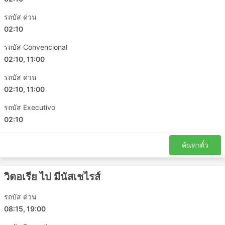
Itaguai - Ipatinga
รถบัส ด่วน
Juiz de Fora - บาเอีย
02:10
Ipatinga - Coronel Fabriciano
วิตอเรีย - Bom Jesus do Itabapoana
รถบัส Convencional
Muriae - Petropolis
02:10, 11:00
Leopoldina - Teresopolis
รถบัส ด่วน
บาเอีย - Muriae
02:10, 11:00
Juiz de Fora - Vila Velha
รถบัส Executivo
รีโอเดจาเนโร - Carangola
02:10
มีนัสเชไรส์ - Vila Velha
Teofilo Otoni - บาเอีย
ค้นหาตั๋ว
มีนัสเชไรส์ - รีโอเดจาเนโร
Petropolis - Muriae
รีโอเดจาเนโร - Governador Valadares
วิตอเรีย ไป มีนัสเชไรส์
อิลเฮอุส - Muriae
รถบัส ด่วน
มีนัสเชไรส์ - Governador Valadares
08:15, 19:00
Vila Velha - Muriae