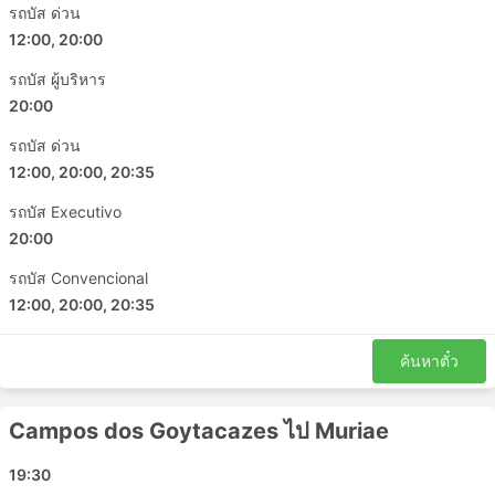
นุ่มๆ กว้างๆ บางครั้งมีตัวเลือกการนวดในตัว ผ้าห่ม น้ำอัดลม
รถบัส ด่วน
และของว่าง หรืออาหารมื้อใหญ่บนเรือหรือระหว่างเข้า
12:00, 20:00
ห้องน้ำหรือแวะเติมน้ำมัน การเดินทางด้วยรถบัสกลางคืนช่วย
ให้คุณประหยัดค่าห้องพักในโรงแรมได้ แต่เพื่อให้แน่ใจว่าการ
รถบัส ผู้บริหาร
เดินทางจะสะดวกสบายที่สุด ให้เลือกประเภทของรถบัสของ
20:00
คุณอย่างชาญฉลาด ราคาขึ้นอยู่กับระยะทางที่คุณนั่งและ
ประเภทของรถโค้ชเสมอ สำหรับการเดินทางระยะสั้นในบาง
รถบัส ด่วน
ครั้ง การลงทุนเงินเพิ่มและซื้อที่นั่งบนรถบัสวีไอพีก็คุ้มค่า
12:00, 20:00, 20:35
เพราะจะช่วยประหยัดเวลาได้มากเป็น 2 เท่าเมื่อเทียบกับการ
รถบัส Executivo
เดินทางโดยรถบัสธรรมดา
20:00
การเดินทางโดยรถประจำทาง: ข้อดีและข้อ
เสีย
รถบัส Convencional
12:00, 20:00, 20:35
ข้อดีของการเดินทางด้วยรถบัส
ค้นหาตั๋ว
รถบัสเป็นทางเลือกที่ดีที่สุดในการเดินทางไปยังจุดหมาย
ที่ไม่ได้เชื่อมต่อกันด้วยรถไฟหรือเครื่องบิน ซึ่งเครือข่าย
Campos dos Goytacazes ไป Muriae
รถโดยสารมักครอบคลุมเกือบทั้งประเทศ และเส้นทาง
ของรถโดยสารประจำทางก็มีมาอย่างยาวนาน
19:30
ตรงกันข้ามกับการเดินทางทางอากาศและการเดินทาง