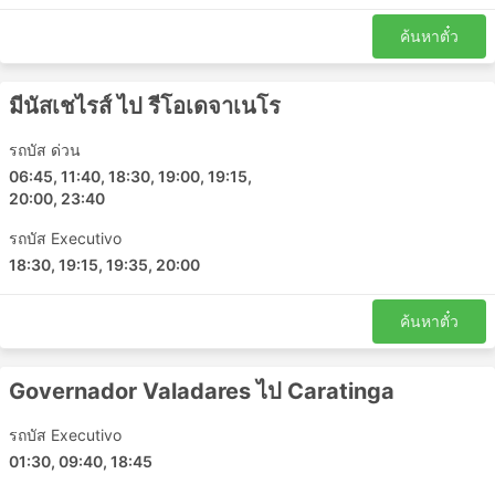
ด้วยรถไฟในบางครั้ง การขึ้นรถประจำทางไม่จำเป็นต้อง
ค้นหาตั๋ว
มาถึงสถานีขนส่งล่วงหน้ามากนัก การเช็คอินใช้เวลาไม่
นาน แม้ในเส้นทางระหว่างประเทศ น้ำหนักสัมภาระที่
อนุญาตมักจะเพียงพอกับผู้เดินทางมากและค่าธรรมเนียม
มีนัสเชไรส์ ไป รีโอเดจาเนโร
สำหรับสัมภาระเพิ่มเติมมักจะไม่สูงมากนัก ในกรณีที่มี
การกำหนดขีดจำกัดไว้
รถบัส ด่วน
ตั๋วรถโดยสารมีราคาไม่แพงมากเมื่อเทียบกับตั๋วเครื่อง
06:45, 11:40, 18:30, 19:00, 19:15,
บินหรือรถไฟด่วน มีตั๋วหลายชั้นให้เลือกสำหรับทุกงบใน
20:00, 23:40
กระเป๋าคุณเสมอ ตัวเลือกมาตรฐานที่ถูกกว่าอาจช้าไป
หน่อยและไม่ได้ให้ความสะดวกสบายสูงสุดตามที่คุณ
รถบัส Executivo
ต้องการ แต่อย่างไรก็ยังเป็นทางเลือกที่ดีและพาคุณไปยัง
18:30, 19:15, 19:35, 20:00
จุดหมายปลายทาง ในบางเส้นทางที่คุณต้องเดินทางนาน
ห้องน้ำหรือจุดแวะเข้าห้องน้ำ รวมถึงของว่าง น้ำ และ
ค้นหาตั๋ว
บางครั้งอุปกรณ์อาบน้ำและผ้าห่มมักจะรวมอยู่ในราคา
แล้ว
Governador Valadares ไป Caratinga
หากคุณพร้อมที่จะใช้จ่ายมากขึ้น รถบัสวีไอพีบางคัน
เสนอที่นั่งที่เทียบได้กับชั้นธุรกิจบนเครื่องบินที่มีที่นั่งปรับ
รถบัส Executivo
เอนได้กว้างนุ่ม ผ้าห่ม ผู้โดยสารน้อย และสิทธิพิเศษอื่น ๆ
อีกมากมายที่จะทำให้การเดินทางของคุณเป็นการเดิน
01:30, 09:40, 18:45
ทางที่น่าพึงพอใจ