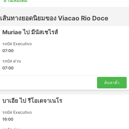
อ่านเพิ่มเติม
หยุดระหว่างสถานีไม่กี่แห่งระหว่างทาง รถบัสด่วนพิเศษหรือ
รถโดยสารท้องถิ่นในหลายกรณีอาจเป็นทางเลือกที่ยอมรับได้
เส้นทางยอดนิยมของ Viacao Rio Doce
สำหรับการเดินทางระยะสั้น แต่การนั่งรถระยะยาวมักไม่ใช่
ทางเลือกที่ดีที่สุด ศึกษาตารางเดินรถก่อนออกเดินทาง
เนื่องจากจุดหมายปลายทางระยะไกลหลายแห่งให้บริการโดย
Muriae ไป มีนัสเชไรส์
รถประจำทางกลางคืน และบางแห่งมีที่นั่งกว้างขวางกว่าหรือ
มีตู้นอนสำหรับการเดินทางดังกล่าว ทำการจองตั๋วรถโดยสาร
รถบัส Executivo
ออนไลน์กับ Viacao Rio Doce รีวิวของนักท่องเที่ยวคนอื่นๆ
07:00
จะช่วยให้คุณเลือกตั๋วโดยสารและชั้นโดยสารที่ดีที่สุดได้
รถบัส ด่วน
Viacao Rio Doce สถานียอดนิยม
07:00
สถานีหลักที่ครอบคลุมโดยรถโดยสารของ Viacao Rio Doce
ค้นหาตั๋ว
ได้แก่:
Terminal Novo Rio
บาเอีย ไป รีโอเดจาเนโร
Vitoria Da Conquista
รถบัส Executivo
Ipatinga Bus Station
16:00
Governador Valadares
Rodoviaria Tiete