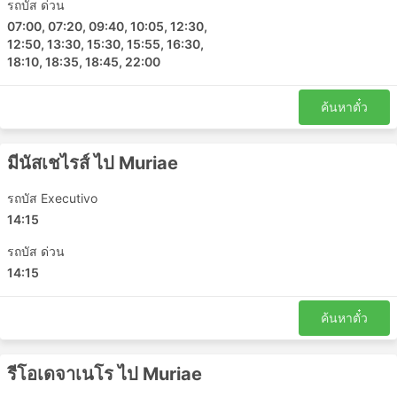
รถบัส ด่วน
07:00, 07:20, 09:40, 10:05, 12:30,
ข้อเสียของการเดินทางด้วยรถบัส
12:50, 13:30, 15:30, 15:55, 16:30,
18:10, 18:35, 18:45, 22:00
สถานีขนส่งระหว่างเมืองที่ใหม่กว่ามักจะตั้งอยู่นอกเมือง
ใกล้กับทางหลวงที่ใหญ่ เพื่อให้รถประจำทางสามารถ
ค้นหาตั๋ว
หลีกเลี่ยงความแออัดในเมือง แต่น่าเสียดายว่า การเดิน
ทางอาจสร้างความท้าทายเพิ่มเติมให้กับนักเดินทางด้วย
การเดินทางไปยังสถานีดังกล่าวอาจเป็นปัญหา เนื่องจาก
มีนัสเชไรส์ ไป Muriae
ในบางจุดหมายปลายทางมีข้อจำกัดเกี่ยวกับยานพาหนะ
ที่อนุญาตให้เข้าจุดส่งผู้โดยสารได้ และคุณจะต้องใช้ผู้ให้
รถบัส Executivo
บริการขนส่งพิเศษเพื่อไปที่นั่น ส่งผลให้ต้นทุนสูงขึ้น
14:15
เนื่องจากราคาอาจสูงเกินจริง คำนวณเวลาเพื่อล่วงหน้า
รถบัส ด่วน
ด้วยหากคุณเดินทางในช่วงเวลาเร่งด่วน โดยเฉพาะอย่าง
ยิ่งหากคุณไม่คุ้นเคยกับการจราจรที่สถานีเริ่มต้นของคุณ
14:15
รถประจำทางน่าจะเป็นวิธีการขนส่งที่ตารางเดินรถน้อย
กว่ารถไฟหรือเครื่องบิน ขึ้นอยู่กับสถานการณ์บนท้อง
ค้นหาตั๋ว
ถนนเป็นอย่างมาก ซึ่งบางครั้งอาจคาดเดาไม่ได้ เช่น
อุบัติเหตุ งานก่อสร้างถนน ทางเบี่ยง ฯลฯ โดยเฉพาะ
รีโอเดจาเนโร ไป Muriae
อย่างยิ่งสำหรับการเดินทางในช่วงวันหยุดสุดสัปดาห์ ฤดู
ท่องเที่ยว หรือวันหยุดนักขัตฤกษ์ อย่าลืมสิ่งนี้และหลีก