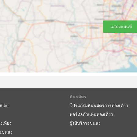
้นรถโดยสาร
แสดงแผนที่
ัสคือคุณสามารถปรับเปลี่ยนการเดินทางได้ตามความต้องการเพื่อความ
ละประเภทของรถบัสที่แตกต่างกันตอบสนองความต้องการที่แตก
ให้บริการโดยรถโดยสารระดับมาตรฐาน อาจแยกได้เป็น ท้องถิ่น ด่วน
ินทางระยะสั้น ตู้นอนหรือรถโค้ชวีไอพีเหมาะสำหรับการเดินทาง
เรือหรือที่นั่งปรับเอนนุ่มๆ กว้างๆ บางครั้งมีตัวเลือกการนวดใน
ญ่บนเรือหรือระหว่างเข้าห้องน้ำหรือแวะเติมน้ำมัน การเดินทาง
รงแรมได้ แต่เพื่อให้แน่ใจว่าการเดินทางจะสะดวกสบายที่สุด ให้
ึ้นอยู่กับระยะทางที่คุณนั่งและประเภทของรถโค้ชเสมอ สำหรั
ะซื้อที่นั่งบนรถบัสวีไอพีก็คุ้มค่า เพราะจะช่วยประหยัดเวลาได้
ธรรมดา
พันธมิตร
ะข้อเสีย
บบ่อย
โปรแกรมพันธมิตรการท่องเที่ยว
พอร์ทัลตัวแทนท่องเที่ยว
งเที่ยว
ผู้ให้บริการขนส่ง
งจุดหมายที่ไม่ได้เชื่อมต่อกันด้วยรถไฟหรือเครื่องบิน ซึ่งเครือข่าย
ารขนส่ง
ส้นทางของรถโดยสารประจำทางก็มีมาอย่างยาวนาน