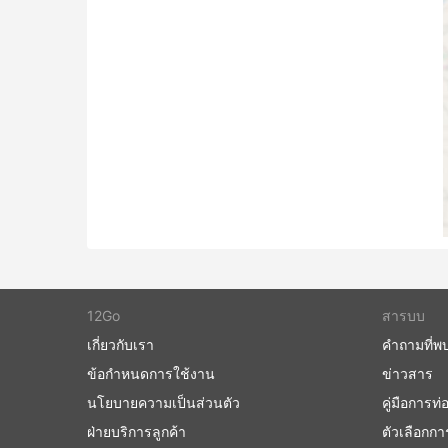
บราซิเลีย - เบโลโอรีซอนตี
Viacao Amarelinho ราคาตั๋วและชั
หนึ่งในสิ่งที่ดีที่สุดเกี่ยวกับการเดินทางด้วยรถบ
เป็นส่วนตัวและความสะดวกสบายได้ ชั้นโดยสารแ
ต่างกันของนักเดินทาง การเดินทางที่ถูกที่สุดมัก
หรือธรรมดา ต่างถือเป็นทางเลือกที่ดีสำหรับการเด
ระยะยาวและข้ามคืน การบริการอาจรวมไปถึงท่าเทียบ
ตัว ผ้าห่ม น้ำอัดลม และของว่าง หรืออาหารมื้อให
ด้วยรถบัสกลางคืนช่วยให้คุณประหยัดค่าห้องพักในโ
เลือกประเภทของรถบัสของคุณอย่างชาญฉลาด ราคาข
การเดินทางระยะสั้นในบางครั้ง การลงทุนเงินเพิ่มแล
มากเป็น 2 เท่าเมื่อเทียบกับการเดินทางโดยรถบัส
12Go
สารบบ
การเดินทางโดยรถประจำทาง: ข้อดีแล
เกี่ยวกับเรา
คำถามที่พ
ข้อดีของการเดินทางด้วยรถบัส
ข้อกำหนดการใช้งาน
ข่าวสาร
นโยบายความเป็นส่วนตัว
คู่มือการท่อ
รถบัสเป็นทางเลือกที่ดีที่สุดในการเดินทางไปยั
ฝ่ายบริการลูกค้า
ตัวเลือกก
โดยสารมักครอบคลุมเกือบทั้งประเทศ และเ