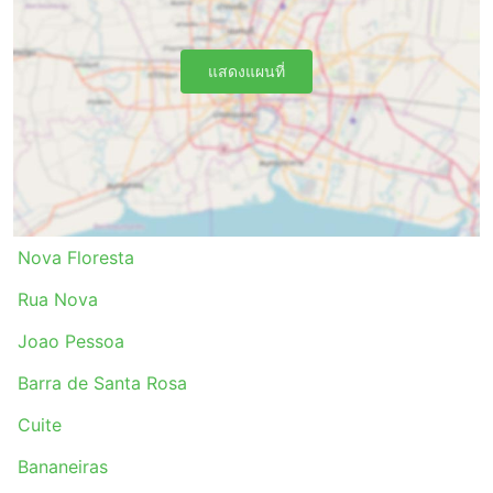
รถบัสเป็นทางเลือกที่ดีที่สุดในการเดินทางไปยังจุดหมาย
ที่ไม่ได้เชื่อมต่อกันด้วยรถไฟหรือเครื่องบิน ซึ่งเครือข่าย
รถโดยสารมักครอบคลุมเกือบทั้งประเทศ และเส้นทาง
แสดงแผนที่
ของรถโดยสารประจำทางก็มีมาอย่างยาวนาน
ตรงกันข้ามกับการเดินทางทางอากาศและการเดินทาง
ด้วยรถไฟในบางครั้ง การขึ้นรถประจำทางไม่จำเป็นต้อง
มาถึงสถานีขนส่งล่วงหน้ามากนัก การเช็คอินใช้เวลาไม่
นาน แม้ในเส้นทางระหว่างประเทศ น้ำหนักสัมภาระที่
อนุญาตมักจะเพียงพอกับผู้เดินทางมากและค่าธรรมเนียม
สำหรับสัมภาระเพิ่มเติมมักจะไม่สูงมากนัก ในกรณีที่มี
Nova Floresta
การกำหนดขีดจำกัดไว้
ตั๋วรถโดยสารมีราคาไม่แพงมากเมื่อเทียบกับตั๋วเครื่อง
Rua Nova
บินหรือรถไฟด่วน มีตั๋วหลายชั้นให้เลือกสำหรับทุกงบใน
กระเป๋าคุณเสมอ ตัวเลือกมาตรฐานที่ถูกกว่าอาจช้าไป
Joao Pessoa
หน่อยและไม่ได้ให้ความสะดวกสบายสูงสุดตามที่คุณ
Barra de Santa Rosa
ต้องการ แต่อย่างไรก็ยังเป็นทางเลือกที่ดีและพาคุณไปยัง
จุดหมายปลายทาง ในบางเส้นทางที่คุณต้องเดินทางนาน
Cuite
ห้องน้ำหรือจุดแวะเข้าห้องน้ำ รวมถึงของว่าง น้ำ และ
บางครั้งอุปกรณ์อาบน้ำและผ้าห่มมักจะรวมอยู่ในราคา
Bananeiras
แล้ว