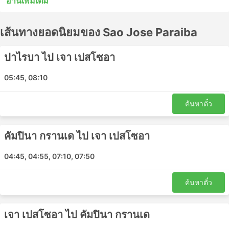
อ่านเพิ่มเติม
หยุดระหว่างสถานีไม่กี่แห่งระหว่างทาง รถบัสด่วนพิเศษหรือ
รถโดยสารท้องถิ่นในหลายกรณีอาจเป็นทางเลือกที่ยอมรับได้
เส้นทางยอดนิยมของ Sao Jose Paraiba
สำหรับการเดินทางระยะสั้น แต่การนั่งรถระยะยาวมักไม่ใช่
ทางเลือกที่ดีที่สุด ศึกษาตารางเดินรถก่อนออกเดินทาง
เนื่องจากจุดหมายปลายทางระยะไกลหลายแห่งให้บริการโดย
ปาไรบา ไป เจา เปสโซอา
รถประจำทางกลางคืน และบางแห่งมีที่นั่งกว้างขวางกว่าหรือ
มีตู้นอนสำหรับการเดินทางดังกล่าว ทำการจองตั๋วรถโดยสาร
05:45, 08:10
ออนไลน์กับ Sao Jose Paraiba รีวิวของนักท่องเที่ยวคนอื่นๆ
จะช่วยให้คุณเลือกตั๋วโดยสารและชั้นโดยสารที่ดีที่สุดได้
ค้นหาตั๋ว
Sao Jose Paraiba สถานียอดนิยม
คัมปินา กรานเด ไป เจา เปสโซอา
สถานีหลักที่ครอบคลุมโดยรถโดยสารของ Sao Jose Paraiba
ได้แก่:
04:45, 04:55, 07:10, 07:50
Nova Floresta
ค้นหาตั๋ว
Rua Nova
Joao Pessoa
เจา เปสโซอา ไป คัมปินา กรานเด
Barra de Santa Rosa
Cuite