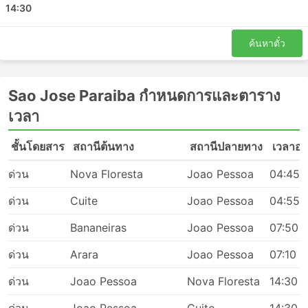
14:30
Bananeiras
Arara
ค้นหาตั๋ว
Sao Jose Paraiba จุดหมายยอดนิยม
รถบัสของ Sao Jose Paraibaมีวิ่งหลายเส้นทาง และนี่คือ
Sao Jose Paraiba กำหนดการและตาราง
รายการของเส้นทางที่ได้รับความนิยมมากที่สุด:
เวลา
ปาไรบา - เจา เปสโซอา
ชั้นโดยสาร
สถานีต้นทาง
สถานีปลายทาง
เวลาออ
เจา เปสโซอา - คัมปินา กรานเด
คัมปินา กรานเด - เจา เปสโซอา
ด่วน
Nova Floresta
Joao Pessoa
04:45
Sao Jose Paraiba ราคาตั๋วและชั้นรถ
ด่วน
Cuite
Joao Pessoa
04:55
โดยสาร
ด่วน
Bananeiras
Joao Pessoa
07:50
หนึ่งในสิ่งที่ดีที่สุดเกี่ยวกับการเดินทางด้วยรถบัสคือคุณ
ด่วน
Arara
Joao Pessoa
07:10
สามารถปรับเปลี่ยนการเดินทางได้ตามความต้องการเพื่อความ
เป็นส่วนตัวและความสะดวกสบายได้ ชั้นโดยสารและประเภท
ด่วน
Joao Pessoa
Nova Floresta
14:30
ของรถบัสที่แตกต่างกันตอบสนองความต้องการที่แตกต่างกัน