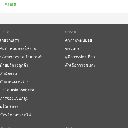
Arara
หากคุณพร้อมที่จะใช้จ่ายมากขึ้น รถบัสวีไอพีบางคัน
เสนอที่นั่งที่เทียบได้กับชั้นธุรกิจบนเครื่องบินที่มีที่นั่งปรับ
เอนได้กว้างนุ่ม ผ้าห่ม ผู้โดยสารน้อย และสิทธิพิเศษอื่น ๆ
อีกมากมายที่จะทำให้การเดินทางของคุณเป็นการเดิน
ทางที่น่าพึงพอใจ
12Go
สารบบ
เกี่ยวกับเรา
คำถามที่พบบ่อย
ข้อเสียของการเดินทางด้วยรถบัส
ข้อกำหนดการใช้งาน
ข่าวสาร
นโยบายความเป็นส่วนตัว
คู่มือการท่องเที่ยว
สถานีขนส่งระหว่างเมืองที่ใหม่กว่ามักจะตั้งอยู่นอกเมือง
ใกล้กับทางหลวงที่ใหญ่ เพื่อให้รถประจำทางสามารถ
ฝ่ายบริการลูกค้า
ตัวเลือกการขนส่ง
หลีกเลี่ยงความแออัดในเมือง แต่น่าเสียดายว่า การเดิน
สำนักงาน
ทางอาจสร้างความท้าทายเพิ่มเติมให้กับนักเดินทางด้วย
ตำแหน่งงานว่าง
การเดินทางไปยังสถานีดังกล่าวอาจเป็นปัญหา เนื่องจาก
ในบางจุดหมายปลายทางมีข้อจำกัดเกี่ยวกับยานพาหนะ
12Go Asia Website
ที่อนุญาตให้เข้าจุดส่งผู้โดยสารได้ และคุณจะต้องใช้ผู้ให้
การจองแบบกลุ่ม
บริการขนส่งพิเศษเพื่อไปที่นั่น ส่งผลให้ต้นทุนสูงขึ้น
ผู้ให้บริการ
เนื่องจากราคาอาจสูงเกินจริง คำนวณเวลาเพื่อล่วงหน้า
ด้วยหากคุณเดินทางในช่วงเวลาเร่งด่วน โดยเฉพาะอย่าง
บัตรโดยสารรถไฟ
ยิ่งหากคุณไม่คุ้นเคยกับการจราจรที่สถานีเริ่มต้นของคุณ