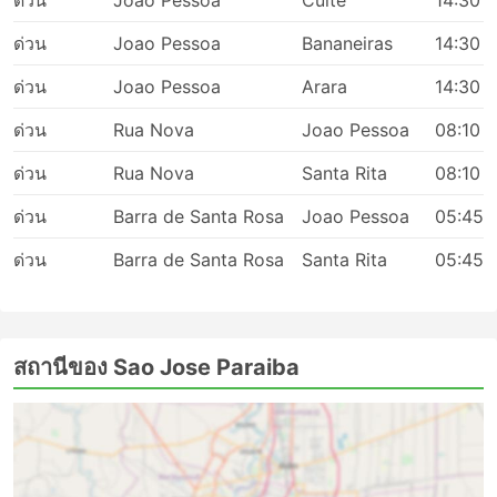
ด่วน
Joao Pessoa
Cuite
14:30
ของนักเดินทาง การเดินทางที่ถูกที่สุดมักให้บริการโดยรถ
โดยสารระดับมาตรฐาน อาจแยกได้เป็น ท้องถิ่น ด่วน หรือ
ด่วน
Joao Pessoa
Bananeiras
14:30
ธรรมดา ต่างถือเป็นทางเลือกที่ดีสำหรับการเดินทางระยะสั้น ตู้
นอนหรือรถโค้ชวีไอพีเหมาะสำหรับการเดินทางระยะยาวและ
ด่วน
Joao Pessoa
Arara
14:30
ข้ามคืน การบริการอาจรวมไปถึงท่าเทียบเรือหรือที่นั่งปรับเอน
นุ่มๆ กว้างๆ บางครั้งมีตัวเลือกการนวดในตัว ผ้าห่ม น้ำอัดลม
ด่วน
Rua Nova
Joao Pessoa
08:10
และของว่าง หรืออาหารมื้อใหญ่บนเรือหรือระหว่างเข้า
ด่วน
Rua Nova
Santa Rita
08:10
ห้องน้ำหรือแวะเติมน้ำมัน การเดินทางด้วยรถบัสกลางคืนช่วย
ให้คุณประหยัดค่าห้องพักในโรงแรมได้ แต่เพื่อให้แน่ใจว่าการ
ด่วน
Barra de Santa Rosa
Joao Pessoa
05:45
เดินทางจะสะดวกสบายที่สุด ให้เลือกประเภทของรถบัสของ
คุณอย่างชาญฉลาด ราคาขึ้นอยู่กับระยะทางที่คุณนั่งและ
ด่วน
Barra de Santa Rosa
Santa Rita
05:45
ประเภทของรถโค้ชเสมอ สำหรับการเดินทางระยะสั้นในบาง
ครั้ง การลงทุนเงินเพิ่มและซื้อที่นั่งบนรถบัสวีไอพีก็คุ้มค่า
เพราะจะช่วยประหยัดเวลาได้มากเป็น 2 เท่าเมื่อเทียบกับการ
เดินทางโดยรถบัสธรรมดา
สถานีของ Sao Jose Paraiba
การเดินทางโดยรถประจำทาง: ข้อดีและข้อ
เสีย
ข้อดีของการเดินทางด้วยรถบัส