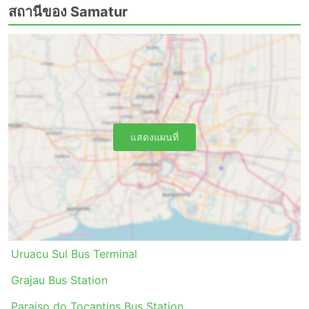
ด้วยหากคุณเดินทางในช่วงเวลาเร่งด่วน โดยเฉพาะอย่าง
สถานีของ Samatur
ยิ่งหากคุณไม่คุ้นเคยกับการจราจรที่สถานีเริ่มต้นของคุณ
รถประจำทางน่าจะเป็นวิธีการขนส่งที่ตารางเดินรถน้อย
กว่ารถไฟหรือเครื่องบิน ขึ้นอยู่กับสถานการณ์บนท้อง
ถนนเป็นอย่างมาก ซึ่งบางครั้งอาจคาดเดาไม่ได้ เช่น
อุบัติเหตุ งานก่อสร้างถนน ทางเบี่ยง ฯลฯ โดยเฉพาะ
อย่างยิ่งสำหรับการเดินทางในช่วงวันหยุดสุดสัปดาห์ ฤดู
ท่องเที่ยว หรือวันหยุดนักขัตฤกษ์ อย่าลืมสิ่งนี้และหลีก
เลี่ยงการวางแผนการเดินทางที่กระชั้นชิดมาก
แสดงแผนที่
การเดินทางในบางเส้นทางหรือช่วงยอดนิยมอาจต้องจอง
ล่วงหน้า โปรดทราบว่าเป็นไปไม่ได้เสมอไปที่คุณ
สามารถไปที่สถานีแล้วซื้อตั๋วรถเลย ตั๋วอาจขายหมดไป
แล้ว ดังนั้นควรจัดการเดินทางของคุณให้เหมาะสม
Uruacu Sul Bus Terminal
Grajau Bus Station
Paraiso do Tocantins Bus Station