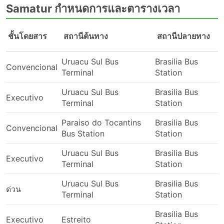
Samatur กำหนดการและตารางเวลา
ข้อดีของการเดินทางด้วยรถบัส
รถบัสเป็นทางเลือกที่ดีที่สุดในการเดินทางไปยังจุดหมาย
ชั้นโดยสาร
สถานีต้นทาง
สถานีปลายทาง
ที่ไม่ได้เชื่อมต่อกันด้วยรถไฟหรือเครื่องบิน ซึ่งเครือข่าย
รถโดยสารมักครอบคลุมเกือบทั้งประเทศ และเส้นทาง
Uruacu Sul Bus
Brasilia Bus
ของรถโดยสารประจำทางก็มีมาอย่างยาวนาน
Convencional
Terminal
Station
ตรงกันข้ามกับการเดินทางทางอากาศและการเดินทาง
ด้วยรถไฟในบางครั้ง การขึ้นรถประจำทางไม่จำเป็นต้อง
Uruacu Sul Bus
Brasilia Bus
Executivo
มาถึงสถานีขนส่งล่วงหน้ามากนัก การเช็คอินใช้เวลาไม่
Terminal
Station
นาน แม้ในเส้นทางระหว่างประเทศ น้ำหนักสัมภาระที่
Paraiso do Tocantins
Brasilia Bus
อนุญาตมักจะเพียงพอกับผู้เดินทางมากและค่าธรรมเนียม
Convencional
Bus Station
Station
สำหรับสัมภาระเพิ่มเติมมักจะไม่สูงมากนัก ในกรณีที่มี
การกำหนดขีดจำกัดไว้
Uruacu Sul Bus
Brasilia Bus
ตั๋วรถโดยสารมีราคาไม่แพงมากเมื่อเทียบกับตั๋วเครื่อง
Executivo
Terminal
Station
บินหรือรถไฟด่วน มีตั๋วหลายชั้นให้เลือกสำหรับทุกงบใน
กระเป๋าคุณเสมอ ตัวเลือกมาตรฐานที่ถูกกว่าอาจช้าไป
Uruacu Sul Bus
Brasilia Bus
ด่วน
หน่อยและไม่ได้ให้ความสะดวกสบายสูงสุดตามที่คุณ
Terminal
Station
ต้องการ แต่อย่างไรก็ยังเป็นทางเลือกที่ดีและพาคุณไปยัง
จุดหมายปลายทาง ในบางเส้นทางที่คุณต้องเดินทางนาน
Brasilia Bus
Executivo
Estreito