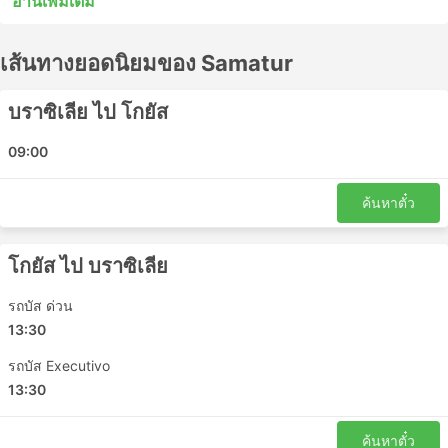
อ่านเพิ่มเติม
หยุดระหว่างสถานีไม่กี่แห่งระหว่างทาง รถบัสด่วนพิเศษหรือ
รถโดยสารท้องถิ่นในหลายกรณีอาจเป็นทางเลือกที่ยอมรับได้
เส้นทางยอดนิยมของ Samatur
สำหรับการเดินทางระยะสั้น แต่การนั่งรถระยะยาวมักไม่ใช่
ทางเลือกที่ดีที่สุด ศึกษาตารางเดินรถก่อนออกเดินทาง
เนื่องจากจุดหมายปลายทางระยะไกลหลายแห่งให้บริการโดย
บราซิเลีย ไป โกยัส
รถประจำทางกลางคืน และบางแห่งมีที่นั่งกว้างขวางกว่าหรือ
มีตู้นอนสำหรับการเดินทางดังกล่าว ทำการจองตั๋วรถโดยสาร
09:00
ออนไลน์กับ Samatur รีวิวของนักท่องเที่ยวคนอื่นๆ จะช่วยให้
คุณเลือกตั๋วโดยสารและชั้นโดยสารที่ดีที่สุดได้
ค้นหาตั๋ว
Samatur สถานียอดนิยม
โกยัส ไป บราซิเลีย
สถานีหลักที่ครอบคลุมโดยรถโดยสารของ Samatur ได้แก่:
รถบัส ด่วน
Uruacu Sul Bus Terminal
13:30
Grajau Bus Station
รถบัส Executivo
Paraiso do Tocantins Bus Station
13:30
Estreito
Brasilia Bus Station
ค้นหาตั๋ว