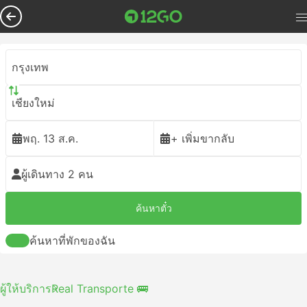
กรุงเทพ
เชียงใหม่
พฤ. 13 ส.ค.
+ เพิ่มขากลับ
ผู้เดินทาง 2 คน
ค้นหาตั๋ว
ค้นหาที่พักของฉัน
ผู้ให้บริการ
Real Transporte 🚌