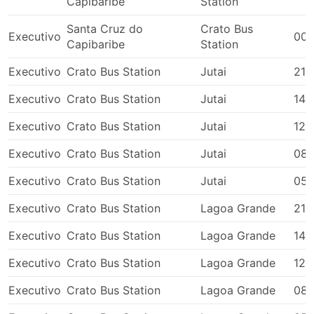
Capibaribe
Station
นุ่มๆ กว้างๆ บางครั้งมีตัวเลือกการนวดในตัว ผ้าห่ม น้ำอัดลม
และของว่าง หรืออาหารมื้อใหญ่บนเรือหรือระหว่างเข้า
Santa Cruz do
Crato Bus
ห้องน้ำหรือแวะเติมน้ำมัน การเดินทางด้วยรถบัสกลางคืนช่วย
Executivo
00:
Capibaribe
Station
ให้คุณประหยัดค่าห้องพักในโรงแรมได้ แต่เพื่อให้แน่ใจว่าการ
เดินทางจะสะดวกสบายที่สุด ให้เลือกประเภทของรถบัสของ
Executivo
Crato Bus Station
Jutai
21:
คุณอย่างชาญฉลาด ราคาขึ้นอยู่กับระยะทางที่คุณนั่งและ
ประเภทของรถโค้ชเสมอ สำหรับการเดินทางระยะสั้นในบาง
Executivo
Crato Bus Station
Jutai
14:
ครั้ง การลงทุนเงินเพิ่มและซื้อที่นั่งบนรถบัสวีไอพีก็คุ้มค่า
Executivo
Crato Bus Station
Jutai
12:
เพราะจะช่วยประหยัดเวลาได้มากเป็น 2 เท่าเมื่อเทียบกับการ
เดินทางโดยรถบัสธรรมดา
Executivo
Crato Bus Station
Jutai
08:
การเดินทางโดยรถประจำทาง: ข้อดีและข้อ
เสีย
Executivo
Crato Bus Station
Jutai
05:
Executivo
Crato Bus Station
Lagoa Grande
21:
ข้อดีของการเดินทางด้วยรถบัส
Executivo
Crato Bus Station
Lagoa Grande
14:
รถบัสเป็นทางเลือกที่ดีที่สุดในการเดินทางไปยังจุดหมาย
Executivo
Crato Bus Station
Lagoa Grande
12:
ที่ไม่ได้เชื่อมต่อกันด้วยรถไฟหรือเครื่องบิน ซึ่งเครือข่าย
รถโดยสารมักครอบคลุมเกือบทั้งประเทศ และเส้นทาง
Executivo
Crato Bus Station
Lagoa Grande
08:
ของรถโดยสารประจำทางก็มีมาอย่างยาวนาน
ตรงกันข้ามกับการเดินทางทางอากาศและการเดินทาง