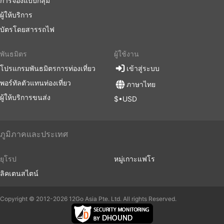
การจองแบบกลุ่ม
ท่องเที่ยว หรือวันหยุดนักขัตฤกษ์ อย่าลืมสิ่งนี้และหลีก
เลี่ยงการวางแผนการเดินทางที่กระชั้นชิดมาก
ผู้ให้บริการ
การเดินทางในบางเส้นทางหรือช่วงยอดนิยมอาจต้องจอง
บัตรโดยสารรถไฟ
ล่วงหน้า โปรดทราบว่าเป็นไปไม่ได้เสมอไปที่คุณ
สามารถไปที่สถานีแล้วซื้อตั๋วรถเลย ตั๋วอาจขายหมดไป
พันธมิตร
ผู้ใช้งาน
แล้ว ดังนั้นควรจัดการเดินทางของคุณให้เหมาะสม
โปรแกรมพันธมิตรการท่องเที่ยว
เข้าสู่ระบบ
พอร์ทัลตัวแทนท่องเที่ยว
ภาษาไทย
ผู้ให้บริการขนส่ง
$•USD
ภูมิภาคและประเทศ
ยุโรป
หมู่เกาะแฟโร
ลิคเตนสไตน์
Copyright © 2012-2026 12Go Asia Pte. Ltd. All rights Reserved.