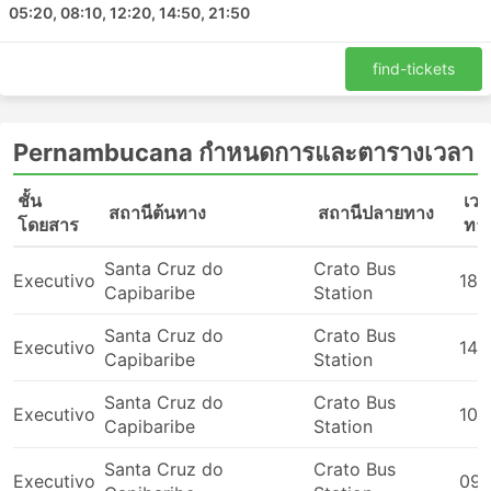
Pernambucana จุดหมายยอดนิยม
05:20, 08:10, 12:20, 14:50, 21:50
รถบัสของ Pernambucanaมีวิ่งหลายเส้นทาง และนี่คือ
find-tickets
รายการของเส้นทางที่ได้รับความนิยมมากที่สุด:
เซอารา - Petrolina
Pernambucana กำหนดการและตารางเวลา
เปอร์นัมบูโซ - เซอารา
เซอารา - Tucuma
ชั้น
เวล
สถานีต้นทาง
สถานีปลายทาง
โดยสาร
ทา
Pernambucana ราคาตั๋วและชั้นรถโดยสาร
Santa Cruz do
Crato Bus
หนึ่งในสิ่งที่ดีที่สุดเกี่ยวกับการเดินทางด้วยรถบัสคือคุณ
Executivo
18:
Capibaribe
Station
สามารถปรับเปลี่ยนการเดินทางได้ตามความต้องการเพื่อความ
เป็นส่วนตัวและความสะดวกสบายได้ ชั้นโดยสารและประเภท
Santa Cruz do
Crato Bus
Executivo
14:
ของรถบัสที่แตกต่างกันตอบสนองความต้องการที่แตกต่างกัน
Capibaribe
Station
ของนักเดินทาง การเดินทางที่ถูกที่สุดมักให้บริการโดยรถ
โดยสารระดับมาตรฐาน อาจแยกได้เป็น ท้องถิ่น ด่วน หรือ
Santa Cruz do
Crato Bus
Executivo
10:
ธรรมดา ต่างถือเป็นทางเลือกที่ดีสำหรับการเดินทางระยะสั้น ตู้
Capibaribe
Station
นอนหรือรถโค้ชวีไอพีเหมาะสำหรับการเดินทางระยะยาวและ
Santa Cruz do
Crato Bus
ข้ามคืน การบริการอาจรวมไปถึงท่าเทียบเรือหรือที่นั่งปรับเอน
Executivo
09: