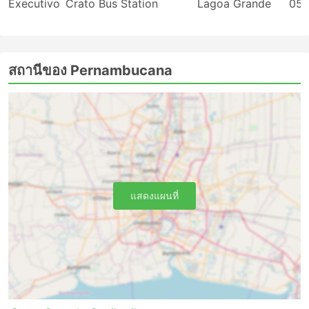
Executivo
Crato Bus Station
Lagoa Grande
05:
ด้วยรถไฟในบางครั้ง การขึ้นรถประจำทางไม่จำเป็นต้อง
มาถึงสถานีขนส่งล่วงหน้ามากนัก การเช็คอินใช้เวลาไม่
นาน แม้ในเส้นทางระหว่างประเทศ น้ำหนักสัมภาระที่
อนุญาตมักจะเพียงพอกับผู้เดินทางมากและค่าธรรมเนียม
สถานีของ Pernambucana
สำหรับสัมภาระเพิ่มเติมมักจะไม่สูงมากนัก ในกรณีที่มี
การกำหนดขีดจำกัดไว้
ตั๋วรถโดยสารมีราคาไม่แพงมากเมื่อเทียบกับตั๋วเครื่อง
บินหรือรถไฟด่วน มีตั๋วหลายชั้นให้เลือกสำหรับทุกงบใน
กระเป๋าคุณเสมอ ตัวเลือกมาตรฐานที่ถูกกว่าอาจช้าไป
หน่อยและไม่ได้ให้ความสะดวกสบายสูงสุดตามที่คุณ
ต้องการ แต่อย่างไรก็ยังเป็นทางเลือกที่ดีและพาคุณไปยัง
จุดหมายปลายทาง ในบางเส้นทางที่คุณต้องเดินทางนาน
แสดงแผนที่
ห้องน้ำหรือจุดแวะเข้าห้องน้ำ รวมถึงของว่าง น้ำ และ
บางครั้งอุปกรณ์อาบน้ำและผ้าห่มมักจะรวมอยู่ในราคา
แล้ว
หากคุณพร้อมที่จะใช้จ่ายมากขึ้น รถบัสวีไอพีบางคัน
เสนอที่นั่งที่เทียบได้กับชั้นธุรกิจบนเครื่องบินที่มีที่นั่งปรับ
เอนได้กว้างนุ่ม ผ้าห่ม ผู้โดยสารน้อย และสิทธิพิเศษอื่น ๆ
อีกมากมายที่จะทำให้การเดินทางของคุณเป็นการเดิน
ทางที่น่าพึงพอใจ