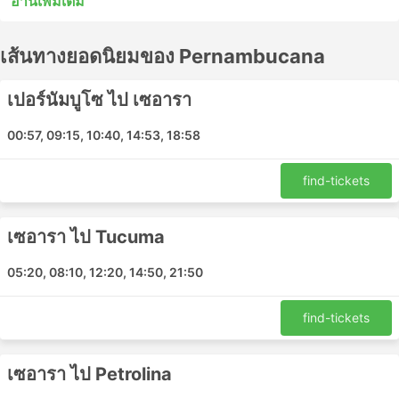
อ่านเพิ่มเติม
หยุดระหว่างสถานีไม่กี่แห่งระหว่างทาง รถบัสด่วนพิเศษหรือ
รถโดยสารท้องถิ่นในหลายกรณีอาจเป็นทางเลือกที่ยอมรับได้
เส้นทางยอดนิยมของ Pernambucana
สำหรับการเดินทางระยะสั้น แต่การนั่งรถระยะยาวมักไม่ใช่
ทางเลือกที่ดีที่สุด ศึกษาตารางเดินรถก่อนออกเดินทาง
เนื่องจากจุดหมายปลายทางระยะไกลหลายแห่งให้บริการโดย
เปอร์นัมบูโซ ไป เซอารา
รถประจำทางกลางคืน และบางแห่งมีที่นั่งกว้างขวางกว่าหรือ
มีตู้นอนสำหรับการเดินทางดังกล่าว ทำการจองตั๋วรถโดยสาร
00:57, 09:15, 10:40, 14:53, 18:58
ออนไลน์กับ Pernambucana รีวิวของนักท่องเที่ยวคนอื่นๆ จะ
ช่วยให้คุณเลือกตั๋วโดยสารและชั้นโดยสารที่ดีที่สุดได้
find-tickets
Pernambucana สถานียอดนิยม
เซอารา ไป Tucuma
สถานีหลักที่ครอบคลุมโดยรถโดยสารของ Pernambucana
ได้แก่:
05:20, 08:10, 12:20, 14:50, 21:50
Santa Cruz do Capibaribe
find-tickets
Crato Bus Station
สถานีขนส่งเมืองจูอาเซอีโรเหนือ
เซอารา ไป Petrolina
Barbalha