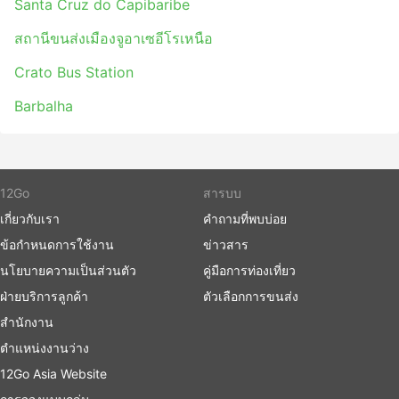
Santa Cruz do Capibaribe
สถานีขนส่งเมืองจูอาเซอีโรเหนือ
ข้อเสียของการเดินทางด้วยรถบัส
Crato Bus Station
สถานีขนส่งระหว่างเมืองที่ใหม่กว่ามักจะตั้งอยู่นอกเมือง
ใกล้กับทางหลวงที่ใหญ่ เพื่อให้รถประจำทางสามารถ
Barbalha
หลีกเลี่ยงความแออัดในเมือง แต่น่าเสียดายว่า การเดิน
ทางอาจสร้างความท้าทายเพิ่มเติมให้กับนักเดินทางด้วย
การเดินทางไปยังสถานีดังกล่าวอาจเป็นปัญหา เนื่องจาก
ในบางจุดหมายปลายทางมีข้อจำกัดเกี่ยวกับยานพาหนะ
12Go
สารบบ
ที่อนุญาตให้เข้าจุดส่งผู้โดยสารได้ และคุณจะต้องใช้ผู้ให้
เกี่ยวกับเรา
คำถามที่พบบ่อย
บริการขนส่งพิเศษเพื่อไปที่นั่น ส่งผลให้ต้นทุนสูงขึ้น
เนื่องจากราคาอาจสูงเกินจริง คำนวณเวลาเพื่อล่วงหน้า
ข้อกำหนดการใช้งาน
ข่าวสาร
ด้วยหากคุณเดินทางในช่วงเวลาเร่งด่วน โดยเฉพาะอย่าง
นโยบายความเป็นส่วนตัว
คู่มือการท่องเที่ยว
ยิ่งหากคุณไม่คุ้นเคยกับการจราจรที่สถานีเริ่มต้นของคุณ
ฝ่ายบริการลูกค้า
ตัวเลือกการขนส่ง
รถประจำทางน่าจะเป็นวิธีการขนส่งที่ตารางเดินรถน้อย
กว่ารถไฟหรือเครื่องบิน ขึ้นอยู่กับสถานการณ์บนท้อง
สำนักงาน
ถนนเป็นอย่างมาก ซึ่งบางครั้งอาจคาดเดาไม่ได้ เช่น
ตำแหน่งงานว่าง
อุบัติเหตุ งานก่อสร้างถนน ทางเบี่ยง ฯลฯ โดยเฉพาะ
12Go Asia Website
อย่างยิ่งสำหรับการเดินทางในช่วงวันหยุดสุดสัปดาห์ ฤดู