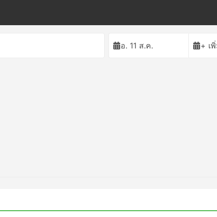
อ. 11 ส.ค.
+ เพ