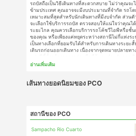
รถบัสถือเป็นวิธีเดินทางที่สะดวกสบาย ไม่ว่าคุณจะไป
ข้ามประเทศ คุณอาจจะมีงบประมาณที่จำกัด รถโดย
เหมาะสมที่สุดสำหรับนักเดินทางที่มีงบจำกัด ส่วนต
จะเลือกใช้บริการรถบัส ตรวจสอบให้แน่ใจว่าคุณได้
ระยะไกล คุณควรเลือกบริการรถโค้ชวีไอพีหรือชั้น
ของคุณ หรือเพียงแค่หยุดระหว่างสถานีไม่กี่แห่ง
เป็นทางเลือกที่ยอมรับได้สำหรับการเดินทางระยะสั้น
เดินรถก่อนออกเดินทาง เนื่องจากจุดหมายปลาย
แห่งมีที่นั่งกว้างขวางกว่าหรือมีตู้นอนสำหรับกา
นักท่องเที่ยวคนอื่นๆ จะช่วยให้คุณเลือกตั๋วโดยสารแล
อ่านเพิ่มเติม
PCO สถานียอดนิยม
เส้นทางยอดนิยมของ PCO
สถานีหลักที่ครอบคลุมโดยรถโดยสารของ PCO ได้แ
Villa Mercedes
Villa de Merlo Bus Station
สถานีของ PCO
เทอร์มินอลเมนโดซา
ริโอ ควาร์โต
Sampacho Rio Cuarto
เทอร์มินอลกอร์โดบา