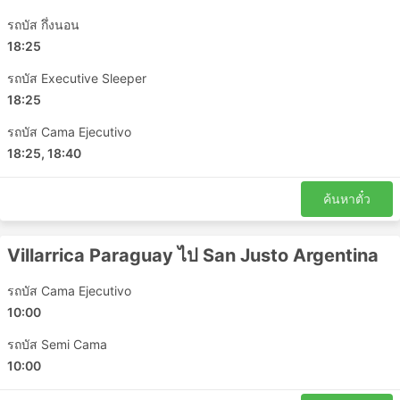
สามารถปรับเปลี่ยนการเดินทางได้ตามความต้องการเพื่อความ
รถบัส กึ่งนอน
เป็นส่วนตัวและความสะดวกสบายได้ ชั้นโดยสารและประเภท
18:25
ของรถบัสที่แตกต่างกันตอบสนองความต้องการที่แตกต่างกัน
ของนักเดินทาง การเดินทางที่ถูกที่สุดมักให้บริการโดยรถ
รถบัส Executive Sleeper
โดยสารระดับมาตรฐาน อาจแยกได้เป็น ท้องถิ่น ด่วน หรือ
18:25
ธรรมดา ต่างถือเป็นทางเลือกที่ดีสำหรับการเดินทางระยะสั้น ตู้
รถบัส Cama Ejecutivo
นอนหรือรถโค้ชวีไอพีเหมาะสำหรับการเดินทางระยะยาวและ
18:25, 18:40
ข้ามคืน การบริการอาจรวมไปถึงท่าเทียบเรือหรือที่นั่งปรับเอน
นุ่มๆ กว้างๆ บางครั้งมีตัวเลือกการนวดในตัว ผ้าห่ม น้ำอัดลม
และของว่าง หรืออาหารมื้อใหญ่บนเรือหรือระหว่างเข้า
ค้นหาตั๋ว
ห้องน้ำหรือแวะเติมน้ำมัน การเดินทางด้วยรถบัสกลางคืนช่วย
ให้คุณประหยัดค่าห้องพักในโรงแรมได้ แต่เพื่อให้แน่ใจว่าการ
Villarrica Paraguay ไป San Justo Argentina
เดินทางจะสะดวกสบายที่สุด ให้เลือกประเภทของรถบัสของ
คุณอย่างชาญฉลาด ราคาขึ้นอยู่กับระยะทางที่คุณนั่งและ
รถบัส Cama Ejecutivo
ประเภทของรถโค้ชเสมอ สำหรับการเดินทางระยะสั้นในบาง
ครั้ง การลงทุนเงินเพิ่มและซื้อที่นั่งบนรถบัสวีไอพีก็คุ้มค่า
10:00
เพราะจะช่วยประหยัดเวลาได้มากเป็น 2 เท่าเมื่อเทียบกับการ
รถบัส Semi Cama
เดินทางโดยรถบัสธรรมดา
10:00
การเดินทางโดยรถประจำทาง: ข้อดีและข้อ