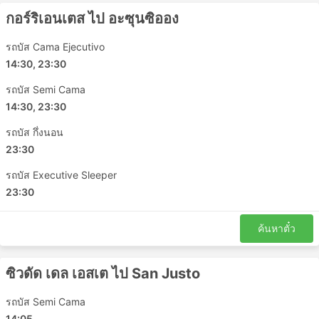
จุดหมายปลายทาง ในบางเส้นทางที่คุณต้องเดินทางนาน
กอร์ริเอนเตส ไป อะซุนซิออง
ห้องน้ำหรือจุดแวะเข้าห้องน้ำ รวมถึงของว่าง น้ำ และ
บางครั้งอุปกรณ์อาบน้ำและผ้าห่มมักจะรวมอยู่ในราคา
รถบัส Cama Ejecutivo
แล้ว
14:30, 23:30
หากคุณพร้อมที่จะใช้จ่ายมากขึ้น รถบัสวีไอพีบางคัน
เสนอที่นั่งที่เทียบได้กับชั้นธุรกิจบนเครื่องบินที่มีที่นั่งปรับ
รถบัส Semi Cama
เอนได้กว้างนุ่ม ผ้าห่ม ผู้โดยสารน้อย และสิทธิพิเศษอื่น ๆ
14:30, 23:30
อีกมากมายที่จะทำให้การเดินทางของคุณเป็นการเดิน
รถบัส กึ่งนอน
ทางที่น่าพึงพอใจ
23:30
ข้อเสียของการเดินทางด้วยรถบัส
รถบัส Executive Sleeper
23:30
สถานีขนส่งระหว่างเมืองที่ใหม่กว่ามักจะตั้งอยู่นอกเมือง
ใกล้กับทางหลวงที่ใหญ่ เพื่อให้รถประจำทางสามารถ
ค้นหาตั๋ว
หลีกเลี่ยงความแออัดในเมือง แต่น่าเสียดายว่า การเดิน
ทางอาจสร้างความท้าทายเพิ่มเติมให้กับนักเดินทางด้วย
การเดินทางไปยังสถานีดังกล่าวอาจเป็นปัญหา เนื่องจาก
ซิวดัด เดล เอสเต ไป San Justo
ในบางจุดหมายปลายทางมีข้อจำกัดเกี่ยวกับยานพาหนะ
ที่อนุญาตให้เข้าจุดส่งผู้โดยสารได้ และคุณจะต้องใช้ผู้ให้
รถบัส Semi Cama
บริการขนส่งพิเศษเพื่อไปที่นั่น ส่งผลให้ต้นทุนสูงขึ้น
14:05