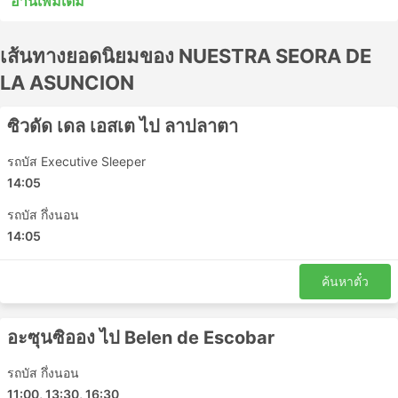
อ่านเพิ่มเติม
หยุดระหว่างสถานีไม่กี่แห่งระหว่างทาง รถบัสด่วนพิเศษหรือ
รถโดยสารท้องถิ่นในหลายกรณีอาจเป็นทางเลือกที่ยอมรับได้
เส้นทางยอดนิยมของ NUESTRA SEORA DE
สำหรับการเดินทางระยะสั้น แต่การนั่งรถระยะยาวมักไม่ใช่
ทางเลือกที่ดีที่สุด ศึกษาตารางเดินรถก่อนออกเดินทาง
LA ASUNCION
เนื่องจากจุดหมายปลายทางระยะไกลหลายแห่งให้บริการโดย
รถประจำทางกลางคืน และบางแห่งมีที่นั่งกว้างขวางกว่าหรือ
ซิวดัด เดล เอสเต ไป ลาปลาตา
มีตู้นอนสำหรับการเดินทางดังกล่าว ทำการจองตั๋วรถโดยสาร
ออนไลน์กับ NUESTRA SEORA DE LA ASUNCION รีวิวของ
รถบัส Executive Sleeper
นักท่องเที่ยวคนอื่นๆ จะช่วยให้คุณเลือกตั๋วโดยสารและชั้น
14:05
โดยสารที่ดีที่สุดได้
รถบัส กึ่งนอน
NUESTRA SEORA DE LA ASUNCION
14:05
สถานียอดนิยม
ค้นหาตั๋ว
สถานีหลักที่ครอบคลุมโดยรถโดยสารของ NUESTRA SEORA
DE LA ASUNCION ได้แก่:
อะซุนซิออง ไป Belen de Escobar
Km 7
เรติโร้
รถบัส กึ่งนอน
11:00, 13:30, 16:30
สถานีขนส่งอาซุนซิออง