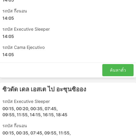
เนื่องจากราคาอาจสูงเกินจริง คำนวณเวลาเพื่อล่วงหน้า
ด้วยหากคุณเดินทางในช่วงเวลาเร่งด่วน โดยเฉพาะอย่าง
รถบัส กึ่งนอน
ยิ่งหากคุณไม่คุ้นเคยกับการจราจรที่สถานีเริ่มต้นของคุณ
14:05
รถประจำทางน่าจะเป็นวิธีการขนส่งที่ตารางเดินรถน้อย
รถบัส Executive Sleeper
กว่ารถไฟหรือเครื่องบิน ขึ้นอยู่กับสถานการณ์บนท้อง
14:05
ถนนเป็นอย่างมาก ซึ่งบางครั้งอาจคาดเดาไม่ได้ เช่น
อุบัติเหตุ งานก่อสร้างถนน ทางเบี่ยง ฯลฯ โดยเฉพาะ
รถบัส Cama Ejecutivo
อย่างยิ่งสำหรับการเดินทางในช่วงวันหยุดสุดสัปดาห์ ฤดู
14:05
ท่องเที่ยว หรือวันหยุดนักขัตฤกษ์ อย่าลืมสิ่งนี้และหลีก
เลี่ยงการวางแผนการเดินทางที่กระชั้นชิดมาก
ค้นหาตั๋ว
การเดินทางในบางเส้นทางหรือช่วงยอดนิยมอาจต้องจอง
ล่วงหน้า โปรดทราบว่าเป็นไปไม่ได้เสมอไปที่คุณ
สามารถไปที่สถานีแล้วซื้อตั๋วรถเลย ตั๋วอาจขายหมดไป
ซิวดัด เดล เอสเต ไป อะซุนซิออง
แล้ว ดังนั้นควรจัดการเดินทางของคุณให้เหมาะสม
รถบัส Executive Sleeper
00:15, 00:20, 00:35, 07:45,
09:55, 11:55, 14:15, 16:15, 18:45
รถบัส กึ่งนอน
00:15, 00:35, 07:45, 09:55, 11:55,