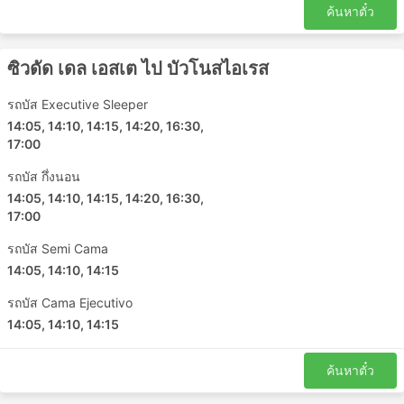
เสีย
ค้นหาตั๋ว
ข้อดีของการเดินทางด้วยรถบัส
ซิวดัด เดล เอสเต ไป บัวโนสไอเรส
รถบัสเป็นทางเลือกที่ดีที่สุดในการเดินทางไปยังจุดหมาย
รถบัส Executive Sleeper
ที่ไม่ได้เชื่อมต่อกันด้วยรถไฟหรือเครื่องบิน ซึ่งเครือข่าย
รถโดยสารมักครอบคลุมเกือบทั้งประเทศ และเส้นทาง
14:05, 14:10, 14:15, 14:20, 16:30,
17:00
ของรถโดยสารประจำทางก็มีมาอย่างยาวนาน
ตรงกันข้ามกับการเดินทางทางอากาศและการเดินทาง
รถบัส กึ่งนอน
ด้วยรถไฟในบางครั้ง การขึ้นรถประจำทางไม่จำเป็นต้อง
14:05, 14:10, 14:15, 14:20, 16:30,
มาถึงสถานีขนส่งล่วงหน้ามากนัก การเช็คอินใช้เวลาไม่
17:00
นาน แม้ในเส้นทางระหว่างประเทศ น้ำหนักสัมภาระที่
อนุญาตมักจะเพียงพอกับผู้เดินทางมากและค่าธรรมเนียม
รถบัส Semi Cama
สำหรับสัมภาระเพิ่มเติมมักจะไม่สูงมากนัก ในกรณีที่มี
14:05, 14:10, 14:15
การกำหนดขีดจำกัดไว้
รถบัส Cama Ejecutivo
ตั๋วรถโดยสารมีราคาไม่แพงมากเมื่อเทียบกับตั๋วเครื่อง
14:05, 14:10, 14:15
บินหรือรถไฟด่วน มีตั๋วหลายชั้นให้เลือกสำหรับทุกงบใน
กระเป๋าคุณเสมอ ตัวเลือกมาตรฐานที่ถูกกว่าอาจช้าไป
หน่อยและไม่ได้ให้ความสะดวกสบายสูงสุดตามที่คุณ
ค้นหาตั๋ว
ต้องการ แต่อย่างไรก็ยังเป็นทางเลือกที่ดีและพาคุณไปยัง