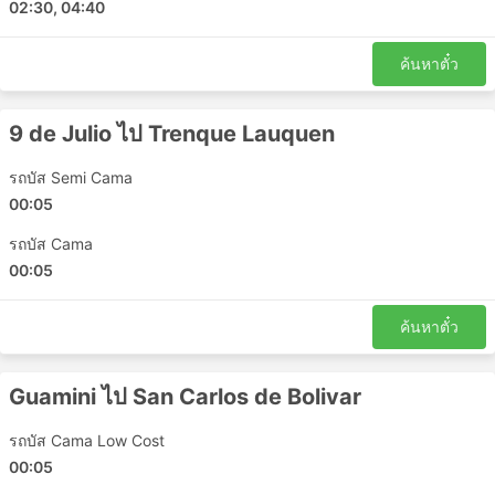
02:30, 04:40
ค้นหาตั๋ว
9 de Julio ไป Trenque Lauquen
รถบัส Semi Cama
00:05
รถบัส Cama
00:05
ค้นหาตั๋ว
Guamini ไป San Carlos de Bolivar
รถบัส Cama Low Cost
00:05