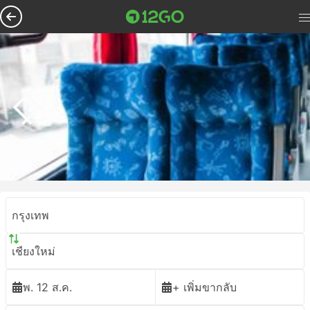
กรุงเทพ
เชียงใหม่
พ. 12 ส.ค.
+ เพิ่มขากลับ