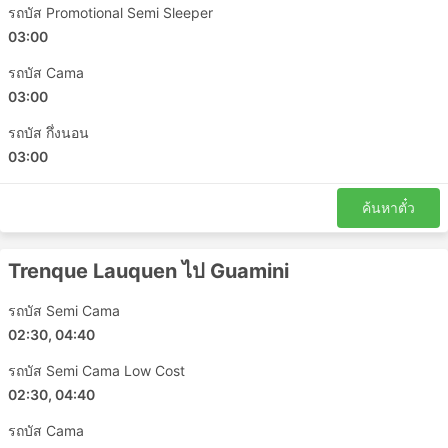
รถบัส Promotional Semi Sleeper
03:00
รถบัส Cama
03:00
รถบัส กึ่งนอน
03:00
ค้นหาตั๋ว
Trenque Lauquen ไป Guamini
รถบัส Semi Cama
02:30, 04:40
รถบัส Semi Cama Low Cost
02:30, 04:40
รถบัส Cama