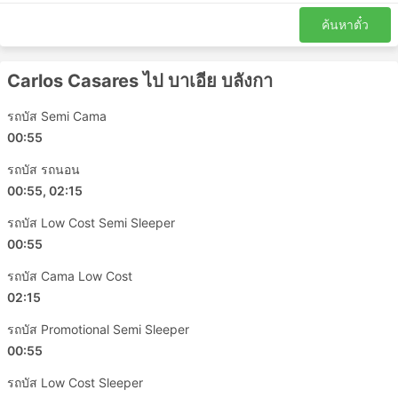
ค้นหาตั๋ว
Carlos Casares ไป บาเอีย บลังกา
รถบัส Semi Cama
00:55
รถบัส รถนอน
00:55, 02:15
รถบัส Low Cost Semi Sleeper
00:55
รถบัส Cama Low Cost
02:15
รถบัส Promotional Semi Sleeper
00:55
รถบัส Low Cost Sleeper