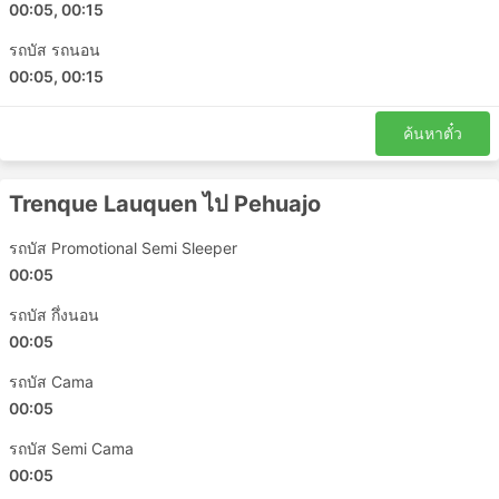
00:05, 00:15
Nandu del Sur ราคาตั๋วและชั้นรถโดยสาร
รถบัส รถนอน
00:05, 00:15
หนึ่งในสิ่งที่ดีที่สุดเกี่ยวกับการเดินทางด้วยรถบัสคือคุณ
สามารถปรับเปลี่ยนการเดินทางได้ตามความต้องการเพื่อความ
เป็นส่วนตัวและความสะดวกสบายได้ ชั้นโดยสารและประเภท
ค้นหาตั๋ว
ของรถบัสที่แตกต่างกันตอบสนองความต้องการที่แตกต่างกัน
ของนักเดินทาง การเดินทางที่ถูกที่สุดมักให้บริการโดยรถ
Trenque Lauquen ไป Pehuajo
โดยสารระดับมาตรฐาน อาจแยกได้เป็น ท้องถิ่น ด่วน หรือ
ธรรมดา ต่างถือเป็นทางเลือกที่ดีสำหรับการเดินทางระยะสั้น ตู้
รถบัส Promotional Semi Sleeper
นอนหรือรถโค้ชวีไอพีเหมาะสำหรับการเดินทางระยะยาวและ
ข้ามคืน การบริการอาจรวมไปถึงท่าเทียบเรือหรือที่นั่งปรับเอน
00:05
นุ่มๆ กว้างๆ บางครั้งมีตัวเลือกการนวดในตัว ผ้าห่ม น้ำอัดลม
รถบัส กึ่งนอน
และของว่าง หรืออาหารมื้อใหญ่บนเรือหรือระหว่างเข้า
00:05
ห้องน้ำหรือแวะเติมน้ำมัน การเดินทางด้วยรถบัสกลางคืนช่วย
ให้คุณประหยัดค่าห้องพักในโรงแรมได้ แต่เพื่อให้แน่ใจว่าการ
รถบัส Cama
เดินทางจะสะดวกสบายที่สุด ให้เลือกประเภทของรถบัสของ
00:05
คุณอย่างชาญฉลาด ราคาขึ้นอยู่กับระยะทางที่คุณนั่งและ
ประเภทของรถโค้ชเสมอ สำหรับการเดินทางระยะสั้นในบาง
รถบัส Semi Cama
ครั้ง การลงทุนเงินเพิ่มและซื้อที่นั่งบนรถบัสวีไอพีก็คุ้มค่า
00:05
เพราะจะช่วยประหยัดเวลาได้มากเป็น 2 เท่าเมื่อเทียบกับการ