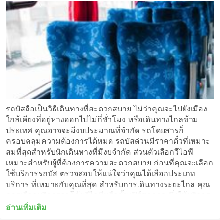
รถบัสถือเป็นวิธีเดินทางที่สะดวกสบาย ไม่ว่าคุณจะไปยังเมือง
ใกล้เคียงที่อยู่ห่างออกไปไม่กี่ชั่วโมง หรือเดินทางไกลข้าม
ประเทศ คุณอาจจะมีงบประมาณที่จำกัด รถโดยสารก็
ครอบคลุมความต้องการได้หมด รถบัสด่วนมีราคาตั๋วที่เหมาะ
สมที่สุดสำหรับนักเดินทางที่มีงบจำกัด ส่วนตัวเลือกวีไอพี
เหมาะสำหรับผู้ที่ต้องการความสะดวกสบาย ก่อนที่คุณจะเลือก
ใช้บริการรถบัส ตรวจสอบให้แน่ใจว่าคุณได้เลือกประเภท
บริการ ที่เหมาะกับคุณที่สุด สำหรับการเดินทางระยะไกล คุณ
ควรเลือกบริการรถโค้ชวีไอพีหรือชั้นเฟิร์สคลาส ซึ่งให้บริการ
แบบไม่แวะพักไปจนถึงจุดหมายปลายทางของคุณ หรือเพียงแค่
อ่านเพิ่มเติม
หยุดระหว่างสถานีไม่กี่แห่งระหว่างทาง รถบัสด่วนพิเศษหรือ