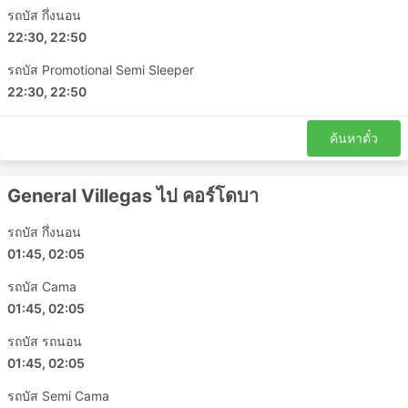
บาเอีย บลังกา - Rufino
รถบัส กึ่งนอน
Puan - Trenque Lauquen
22:30, 22:50
คอร์โดบา - บัวโนสไอเรส
รถบัส Promotional Semi Sleeper
General Villegas - Trenque Lauquen
22:30, 22:50
Laboulaye - Rufino
Pergamino - โรซาริโอ
ค้นหาตั๋ว
Junin - 9 de Julio
General Villegas - Pigue
General Villegas ไป คอร์โดบา
9 de Julio - โรซาริโอ
Pigue - San Carlos de Bolivar
รถบัส กึ่งนอน
Pehuajo - บาเอีย บลังกา
01:45, 02:05
Treinta de Agosto - คอร์โดบา
รถบัส Cama
บาเอีย บลังกา - ไทเกร
01:45, 02:05
9 de Julio - Pergamino
รถบัส รถนอน
Pigue - Pergamino
01:45, 02:05
บาเอีย บลังกา - Canuelas
บาเอีย บลังกา - Parana
รถบัส Semi Cama