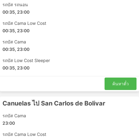
ซานตาเฟ่ - บัวโนสไอเรส
รถบัส รถนอน
Trenque Lauquen - Guamini
00:35, 23:00
Venado Tuerto - Tornquist
รถบัส Cama Low Cost
Sierra de la Ventana - Junin
00:35, 23:00
General Villegas - วิลล่ามาเรีย
Tornquist - Trenque Lauquen
รถบัส Cama
Guamini - Rufino
00:35, 23:00
Sierra de la Ventana - โรซาริโอ
รถบัส Low Cost Sleeper
Rojas - ซานตาเฟ่
00:35, 23:00
บาเอีย บลังกา - Florentino Ameghino
Trenque Lauquen - Venado Tuerto
ค้นหาตั๋ว
Lobos - บาเอีย บลังกา
Parana - Florentino Ameghino
Canuelas ไป San Carlos de Bolivar
General Villegas - ซานตาเฟ่
คอร์โดบา - Florentino Ameghino
รถบัส Cama
Pigue - Florentino Ameghino
23:00
วิลล่ามาเรีย - Pigue
รถบัส Cama Low Cost
Trenque Lauquen - Junin