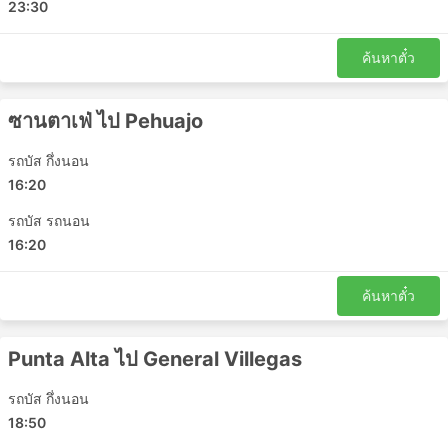
23:30
ค้นหาตั๋ว
ซานตาเฟ่ ไป Pehuajo
รถบัส กึ่งนอน
16:20
รถบัส รถนอน
16:20
ค้นหาตั๋ว
Punta Alta ไป General Villegas
รถบัส กึ่งนอน
18:50