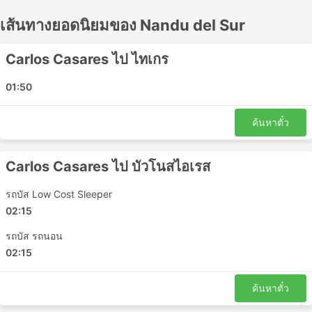
รถโดยสารท้องถิ่นในหลายกรณีอาจเป็นทางเลือกที่ยอมรับได้
เส้นทางยอดนิยมของ Nandu del Sur
สำหรับการเดินทางระยะสั้น แต่การนั่งรถระยะยาวมักไม่ใช่
ทางเลือกที่ดีที่สุด ศึกษาตารางเดินรถก่อนออกเดินทาง
เนื่องจากจุดหมายปลายทางระยะไกลหลายแห่งให้บริการโดย
Carlos Casares ไป ไทเกร
รถประจำทางกลางคืน และบางแห่งมีที่นั่งกว้างขวางกว่าหรือ
มีตู้นอนสำหรับการเดินทางดังกล่าว ทำการจองตั๋วรถโดยสาร
01:50
ออนไลน์กับ Nandu del Sur รีวิวของนักท่องเที่ยวคนอื่นๆ จะ
ช่วยให้คุณเลือกตั๋วโดยสารและชั้นโดยสารที่ดีที่สุดได้
ค้นหาตั๋ว
Nandu del Sur สถานียอดนิยม
Carlos Casares ไป บัวโนสไอเรส
สถานีหลักที่ครอบคลุมโดยรถโดยสารของ Nandu del Sur
ได้แก่:
รถบัส Low Cost Sleeper
02:15
Laboulaye
รถบัส รถนอน
Bahia Blanca
02:15
เทอร์มินอลกอร์โดบา
Rufino
ค้นหาตั๋ว
Terminal de General Villegas
Piedritas Acceso