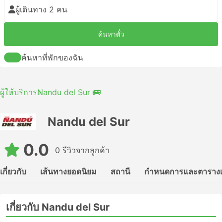
ผู้เดินทาง 2 คน
ค้นหาตั๋ว
ค้นหาที่พักของฉัน
ผู้ให้บริการ
Nandu del Sur 🚌
Nandu del Sur
0.0
0 รีวิวจากลูกค้า
เกี่ยวกับ
เส้นทางยอดนิยม
สถานี
กำหนดการและตาราง
เกี่ยวกับ Nandu del Sur