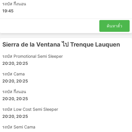
รถบัส กึ่งนอน
19:45
ค้นหาตั๋ว
Sierra de la Ventana ไป Trenque Lauquen
รถบัส Promotional Semi Sleeper
20:20, 20:25
รถบัส Cama
20:20, 20:25
รถบัส กึ่งนอน
20:20, 20:25
รถบัส Low Cost Semi Sleeper
20:20, 20:25
รถบัส Semi Cama