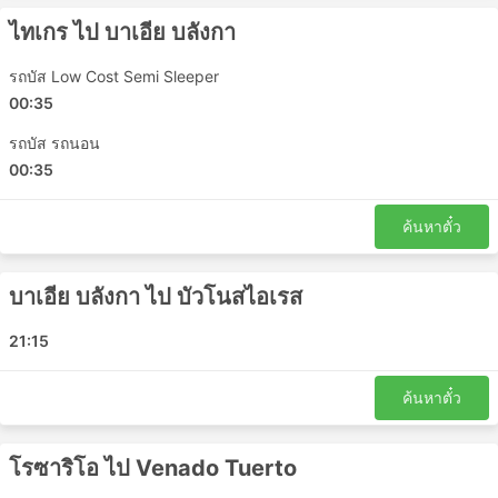
La Carlota
ไทเกร ไป บาเอีย บลังกา
Pehuajo
รถบัส Low Cost Semi Sleeper
โรซาริโอ้
00:35
สถานีรถบัสเรติโร
เทอร์มินอลเดลเลเปียน
รถบัส รถนอน
Pigue Bus Station
00:35
วิลล่า มาเรีย
ซานตาเฟ่
ค้นหาตั๋ว
Parana
Carlos Casares Bus Station
บาเอีย บลังกา ไป บัวโนสไอเรส
Junin Bus Station
21:15
Pergamino Bus Station
Punta Alta Bus Station
ค้นหาตั๋ว
Venado Tuerto
Rosario Bus Station
Trenque Lauquen
โรซาริโอ ไป Venado Tuerto
Guamini